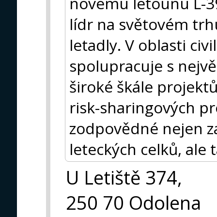
novému letounu L-39
lídr na světovém tr
letadly. V oblasti civ
spolupracuje s nejvě
široké škále projektu
risk-sharingových p
zodpovědné nejen z
leteckých celků, ale t
U Letiště 374,
250 70 Odolena