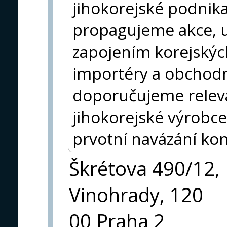
jihokorejské podnik
propagujeme akce, ud
zapojením korejských
importéry a obchodn
doporučujeme releva
jihokorejské výrobce
prvotní navázání kon
Škrétova 490/12,
Vinohrady, 120
00 Praha 2