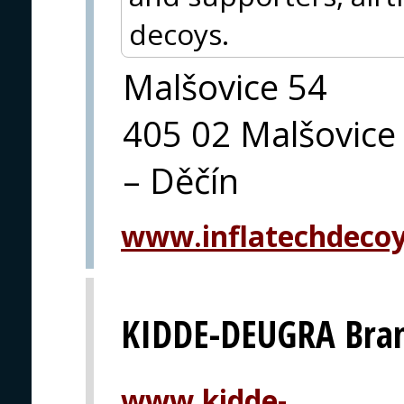
decoys.
Malšovice 54
405 02 Malšovice
– Děčín
www.inflatechdeco
KIDDE-DEUGRA Bra
www.kidde-