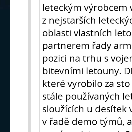
leteckým výrobcem v
z nejstarších letecký
oblasti vlastních let
partnerem řady armá
pozici na trhu s voj
bitevními letouny. Dí
které vyrobilo za sto
stále používaných le
sloužících u desítek
v řadě demo týmů, 