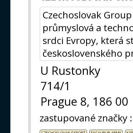
Czechoslovak Group (
průmyslová a techno
srdci Evropy, která s
československého p
U Rustonky
714/1
Prague 8, 186 00
zastupované značky
:
CZECHOSLOVAK EXPORT
EXCALIBUR ARMY
KA