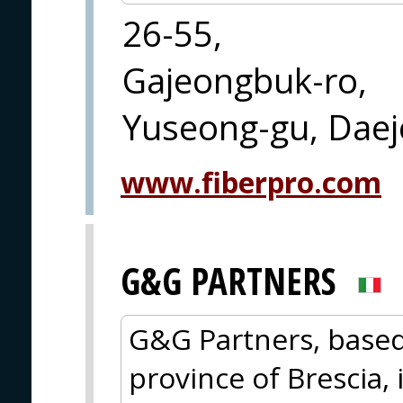
26-55,
Gajeongbuk-ro,
Yuseong-gu, Dae
www.fiberpro.com
G&G PARTNERS
G&G Partners, based 
province of Brescia,