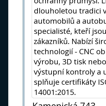
ochranný průmysl. L
dlouholetou tradici 
automobilů a autobus
specialisté, kteří js
zákazníků. Nabízí ši
technologií - CNC ob
výrobu, 3D tisk neb
výstupní kontroly a u
splňuje certifikáty 
14001:2015.
Kamenická 743