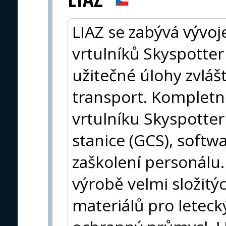
LIAZ se zabývá vývo
vrtulníků Skyspotter
užitečné úlohy zvláš
transport. Komplet
vrtulníku Skyspotter
stanice (GCS), softw
zaškolení personálu.
výrobě velmi složitýc
materiálů pro leteck