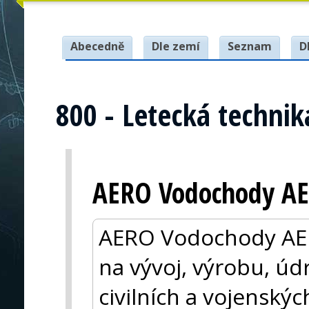
Abecedně
Dle zemí
Seznam
D
800 - Letecká technik
AERO Vodochody AE
AERO Vodochody AER
na vývoj, výrobu, ú
civilních a vojenskýc