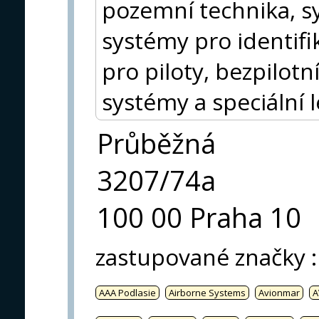
pozemní technika, s
systémy pro identifik
pro piloty, bezpilot
systémy a speciální 
Průběžná
3207/74a
100 00 Praha 10
zastupované značky
:
AAA Podlasie
Airborne Systems
Avionmar
A