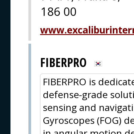
186 00
www.excaliburintern
FIBERPRO
FIBERPRO is dedicat
defense-grade solut
sensing and navigati
Gyroscopes (FOG) de
in angular motion det