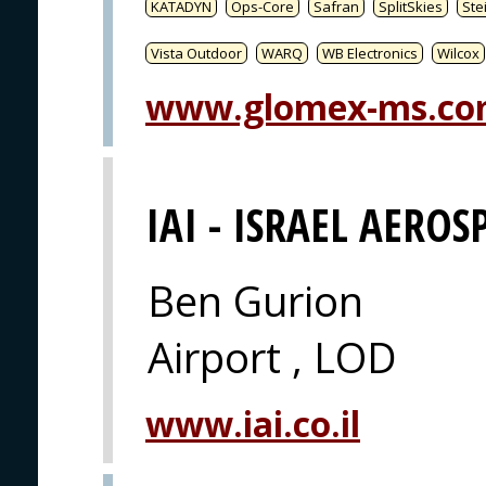
KATADYN
Ops-Core
Safran
SplitSkies
Ste
Vista Outdoor
WARQ
WB Electronics
Wilcox
www.glomex-ms.c
IAI - ISRAEL AEROS
Ben Gurion
Airport , LOD
www.iai.co.il