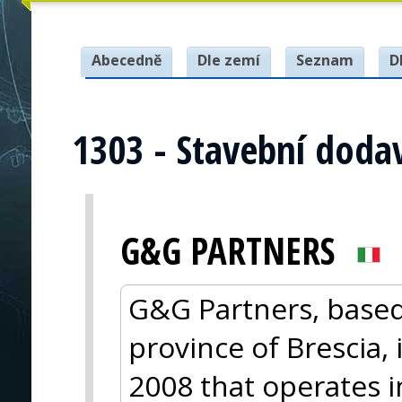
Abecedně
Dle zemí
Seznam
D
1303 - Stavební doda
G&G PARTNERS
G&G Partners, based 
province of Brescia,
2008 that operates 