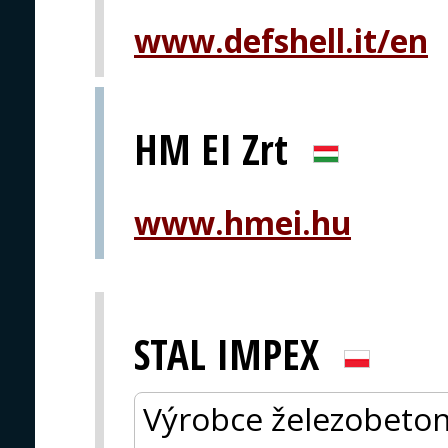
www.defshell.it/en
HM EI Zrt
www.hmei.hu
STAL IMPEX
Výrobce železobeton