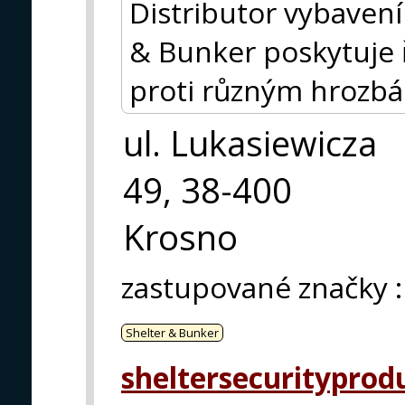
Distributor vybavení
& Bunker poskytuje ř
proti různým hrozb
ul. Lukasiewicza
49, 38-400
Krosno
zastupované značky
:
Shelter & Bunker
sheltersecurityprod