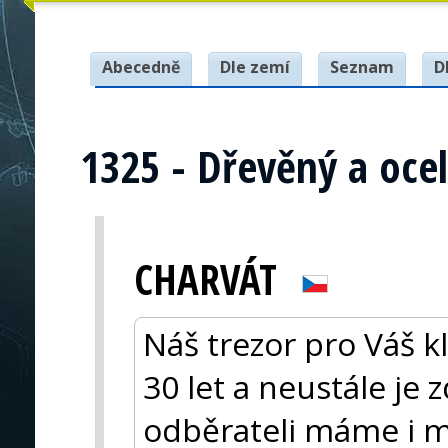
Abecedně
Dle zemí
Seznam
D
1325 - Dřevěný a oce
CHARVÁT
Náš trezor pro Váš k
30 let a neustále je
odběrateli máme i m