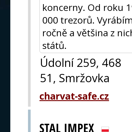
koncerny. Od roku 19
000 trezorů. Vyrábí
ročně a většina z ni
států.
Údolní 259, 468
51, Smržovka
charvat-safe.cz
STAL IMPEX