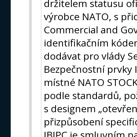
držitelem statusu of
výrobce NATO, s př
Commercial and Gov
identifikačním kód
dodávat pro vlády Se
Bezpečnostní prvky I
místné NATO STOCK
podle standardů, po
s designem „otevřen
přizpůsobení specif
IBIPC je smluvním p