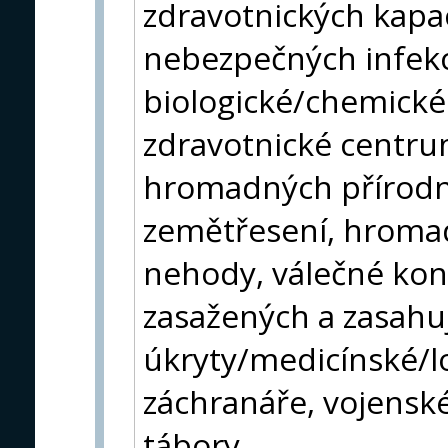
zdravotnických kapa
nebezpečných infekc
biologické/chemické 
zdravotnické centru
hromadných přírodní
zemětřesení, hroma
nehody, válečné konf
zasažených a zasahuj
úkryty/medicínské/l
záchranáře, vojensk
tábory.