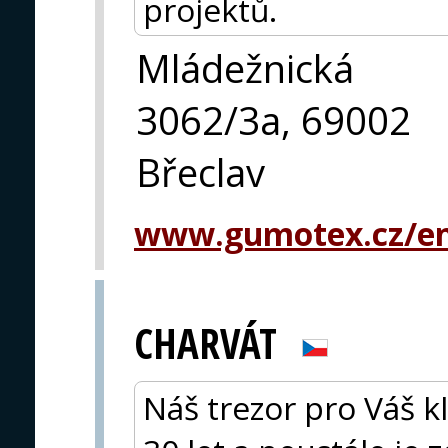
projektů.
Mládežnická
3062/3a, 69002
Břeclav
www.gumotex.cz/en
CHARVÁT
Náš trezor pro Váš k