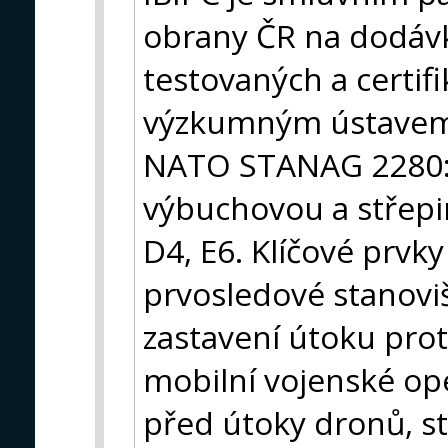
obrany ČR na dodávk
testovaných a certi
výzkumným ústavem 
NATO STANAG 2280:20
výbuchovou a střepi
D4, E6. Klíčové prvky
prvosledové stanoviš
zastavení útoku prot
mobilní vojenské ope
před útoky dronů, s