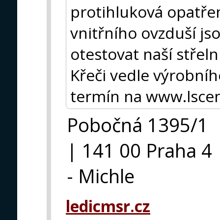
protihluková opatřen
vnitřního ovzduší js
otestovat naší střeln
Křeči vedle výrobníh
termín na www.lscen
Pobočná 1395/1
| 141 00 Praha 4
- Michle
ledicmsr.cz