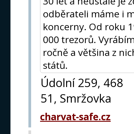
30 let a neustále je
odběrateli máme i m
koncerny. Od roku 19
000 trezorů. Vyrábí
ročně a většina z ni
států.
Údolní 259, 468
51, Smržovka
charvat-safe.cz