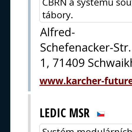
CBRN a systémů souv
tábory.
Alfred-
Schefenacker-Str.
1, 71409 Schwai
www.karcher-futur
LEDIC MSR
Systém modulárních s