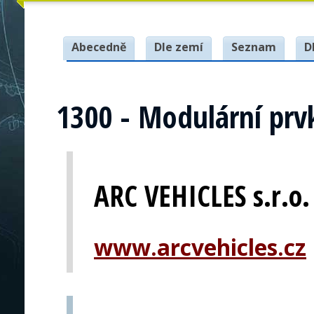
Abecedně
Dle zemí
Seznam
D
1300 - Modulární prv
ARC VEHICLES s.r.o.
www.arcvehicles.cz