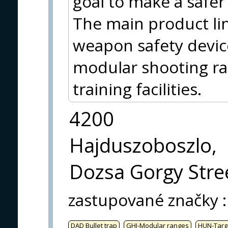
goal to make a safer p
The main product lin
weapon safety device
modular shooting ran
training facilities.
4200
Hajduszoboszlo,
Dozsa Gorgy Stree
zastupované značky
:
DAD Bullet trap
GHI-Modular ranges
HUN-Targ