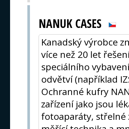
NANUK CASES
Kanadský výrobce zn
více než 20 let řeše
speciálního vybavení
odvětví (například IZ
Ochranné kufry NANUK
zařízení jako jsou lé
fotoaparáty, střelné 
měřící technika a mn