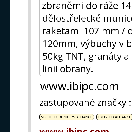
zbraněmi do ráže 1
dělostřelecké muni
raketami 107 mm / d
120mm, výbuchy v blí
50kg TNT, granáty a
linii obrany.
www.ibipc.com
zastupované značky
:
SECURITY BUNKERS ALLIANCE
TRUSTED ALLIANCE
www.ibipc.com