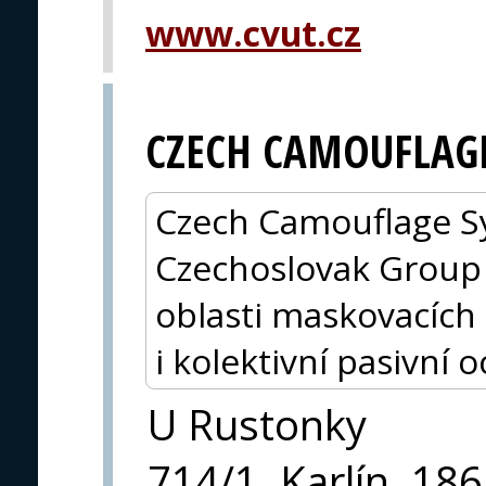
www.cvut.cz
CZECH CAMOUFLAGE
Czech Camouflage Sy
Czechoslovak Group 
oblasti maskovacích 
i kolektivní pasivní 
U Rustonky
714/1, Karlín, 186