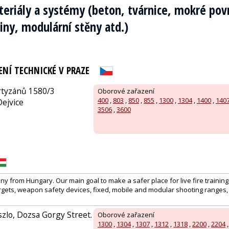
teriály a systémy (beton, tvárnice, mokré povr
tiny, modulární stěny atd.)
ENÍ TECHNICKÉ V PRAZE
rtyzánů 1580/3
Oborové zařazení
400
,
803
,
850
,
855
,
1300
,
1304
,
1400
,
140
Dejvice
3506
,
3600
 from Hungary. Our main goal to make a safer place for live fire training
rgets, weapon safety devices, fixed, mobile and modular shooting ranges, 
zlo, Dozsa Gorgy Street.
Oborové zařazení
1300
,
1304
,
1307
,
1312
,
1318
,
2200
,
2204