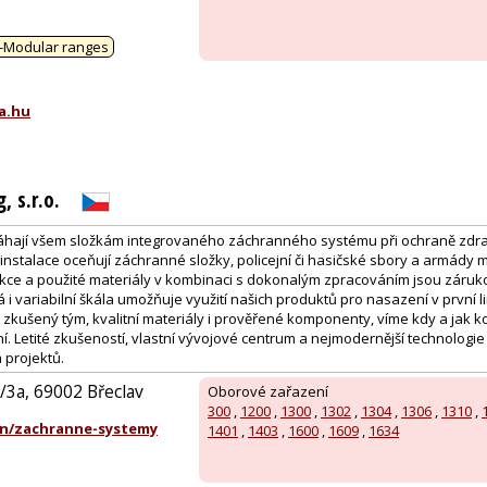
:
-Modular ranges
a.hu
 s.r.o.
ají všem složkám integrovaného záchranného systému při ochraně zdraví,
tu instalace oceňují záchranné složky, policejní či hasičské sbory a armády
ce a použité materiály v kombinaci s dokonalým zpracováním jsou záruko
 i variabilní škála umožňuje využití našich produktů pro nasazení v první lin
kušený tým, kvalitní materiály i prověřené komponenty, víme kdy a jak 
vání. Letité zkušeností, vlastní vývojové centrum a nejmodernější technolog
h projektů.
/3a, 69002 Břeclav
Oborové zařazení
300
,
1200
,
1300
,
1302
,
1304
,
1306
,
1310
,
n/zachranne-systemy
1401
,
1403
,
1600
,
1609
,
1634