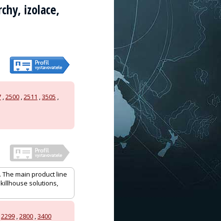
chy, izolace,
7
,
2500
,
2511
,
3505
,
. The main product line
killhouse solutions,
,
2299
,
2800
,
3400