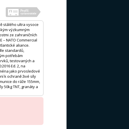
 stálého ultra vysoce
enským výzkumným
ostmi ze zahraničních
AGE – NATO Commercial
lantické aliance.
dle standardů,
ckým potřebám
rvků, testovaných a
2016 Ed. 2, na
ejména jako prvosledové
í k ochraně živé síly
 munice do ráže 155mm,
ly 50kg TNT, granáty a