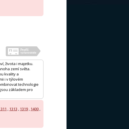
 života i majetku.
 mnoha zemí světa.
u kvality a
ii i v týlovém
kombinovat technologie
ie jsou základem pro
1311
,
1313
,
1319
,
1400
,