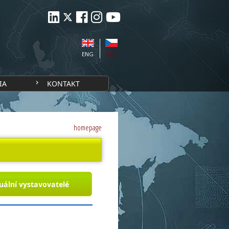
ENG
CZE
IA
KONTAKT
homepage
uální vystavovatelé