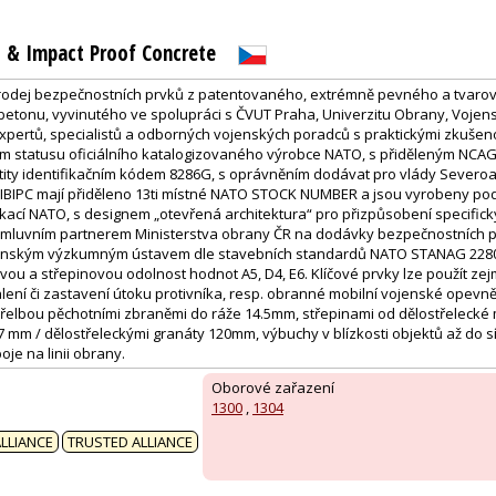
st & Impact Proof Concrete
odej bezpečnostních prvků z patentovaného, extrémně pevného a tvarově
betonu, vyvinutého ve spolupráci s ČVUT Praha, Univerzitu Obrany, Voj
pertů, specialistů a odborných vojenských poradců s praktickými zkušen
telem statusu oficiálního katalogizovaného výrobce NATO, s přiděleným NC
ty identifikačním kódem 8286G, s oprávněním dodávat pro vlády Severoat
IBIPC mají přiděleno 13ti místné NATO STOCK NUMBER a jsou vyrobeny po
kací NATO, s designem „otevřená architektura“ pro přizpůsobení specifi
 smluvním partnerem Ministerstva obrany ČR na dodávky bezpečnostních p
jenským výzkumným ústavem dle stavebních standardů NATO STANAG 2280:
ovou a střepinovou odolnost hodnot A5, D4, E6. Klíčové prvky lze použít z
ení či zastavení útoku protivníka, resp. obranné mobilní vojenské opevněn
třelbou pěchotními zbraněmi do ráže 14.5mm, střepinami od dělostřelecké
 mm / dělostřeleckými granáty 120mm, výbuchy v blízkosti objektů až do sí
je na linii obrany.
Oborové zařazení
1300
,
1304
:
LLIANCE
TRUSTED ALLIANCE