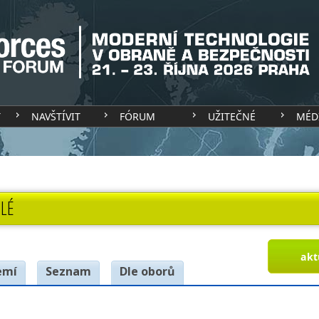
T
NAVŠTÍVIT
FÓRUM
UŽITEČNÉ
MÉD
LÉ
akt
emí
Seznam
Dle oborů