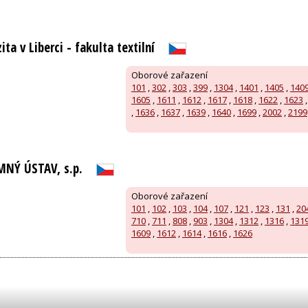
ta v Liberci - fakulta textilní
Oborové zařazení
101
,
302
,
303
,
399
,
1304
,
1401
,
1405
,
140
1605
,
1611
,
1612
,
1617
,
1618
,
1622
,
1623
,
1636
,
1637
,
1639
,
1640
,
1699
,
2002
,
2199
NÝ ÚSTAV, s.p.
Oborové zařazení
101
,
102
,
103
,
104
,
107
,
121
,
123
,
131
,
20
710
,
711
,
808
,
903
,
1304
,
1312
,
1316
,
131
1609
,
1612
,
1614
,
1616
,
1626