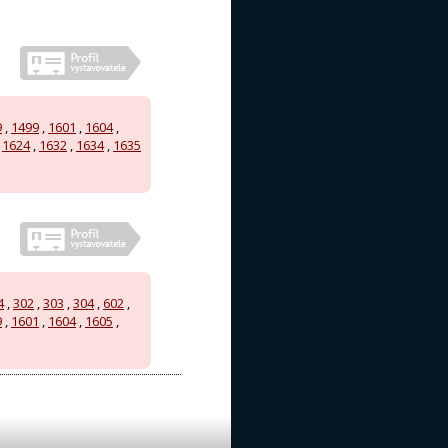
9
,
1499
,
1601
,
1604
,
,
1624
,
1632
,
1634
,
1635
4
,
302
,
303
,
304
,
602
,
9
,
1601
,
1604
,
1605
,