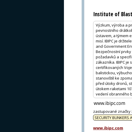
Institute of Bla
Výzkum, výroba a pr
pevnostního drátko
ústavem, a týmem ex
misí. IBIPC je drži
and Government Enti
Bezpečnostní prvky 
požadavků a specifi
zákazníka. IBIPC je
certifikovaných Vo
balistickou, výbuch
stanoviště ke zpomal
před útoky dronů, s
útokem raketami 107
vedení obranného bo
www.ibipc.com
zastupované značky
SECURITY BUNKERS A
www.ibipc.com