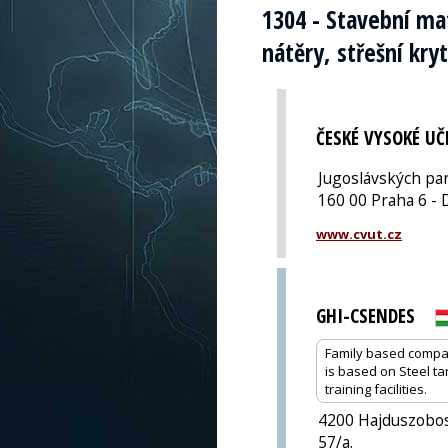
1304 - Stavební ma
nátěry, střešní kry
ČESKÉ VYSOKÉ UČ
Jugoslávských pa
160 00 Praha 6 - 
www.cvut.cz
GHI-CSENDES
Family based company
is based on Steel ta
training facilities.
4200 Hajduszobos
57/a.