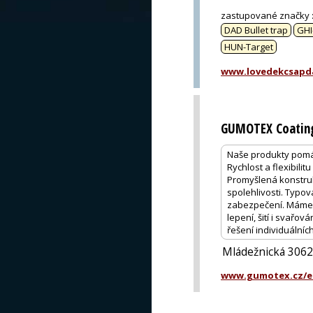
zastupované značky
DAD Bullet trap
GHI
HUN-Target
www.lovedekcsapd
GUMOTEX Coating,
Naše produkty pomáh
Rychlost a flexibili
Promyšlená konstruk
spolehlivosti. Typová
zabezpečení. Máme z
lepení, šití i svařo
řešení individuálníc
Mládežnická 3062
www.gumotex.cz/e