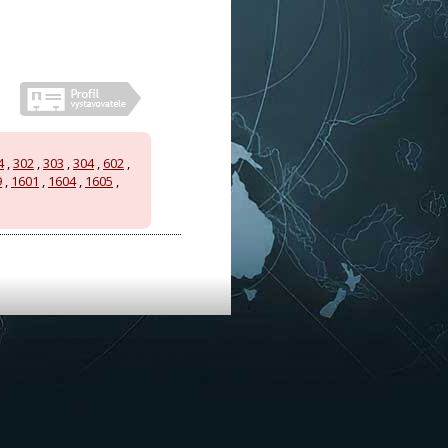
4
,
302
,
303
,
304
,
602
,
9
,
1601
,
1604
,
1605
,