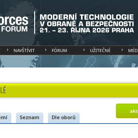
T
NAVŠTÍVIT
FÓRUM
UŽITEČNÉ
MÉD
LÉ
akt
emí
Seznam
Dle oborů