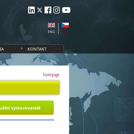
ENG
CZE
IA
KONTAKT
homepage
uální vystavovatelé