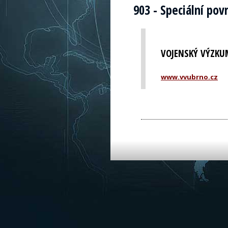
903 - Speciální po
VOJENSKÝ VÝZKUM
www.vvubrno.cz