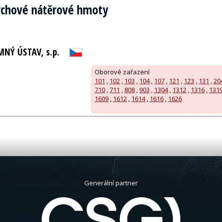
vrchové nátěrové hmoty
NÝ ÚSTAV, s.p.
Oborové zařazení
101
,
102
,
103
,
104
,
107
,
121
,
123
,
131
,
20
710
,
711
,
808
,
903
,
1304
,
1312
,
1316
,
131
1609
,
1612
,
1614
,
1616
,
1626
Generální partner