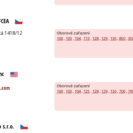
FCEA
á 1418/12
Oborové zařazení
100
,
103
,
104
,
113
,
128
,
129
,
130
,
850
,
35
nc
Oborové zařazení
d.com
100
,
103
,
104
,
125
,
128
,
129
,
130
,
700
,
79
 s.r.o.