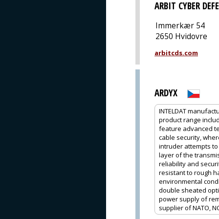
ARBIT CYBER DEF
Immerkær 54
2650 Hvidovre
arbitcds.com
ARDYX
INTELDAT manufactur
product range inclu
feature advanced te
cable security, whe
intruder attempts to
layer of the transmi
reliability and secu
resistant to rough h
environmental condi
double sheated optic
power supply of remo
supplier of NATO, N