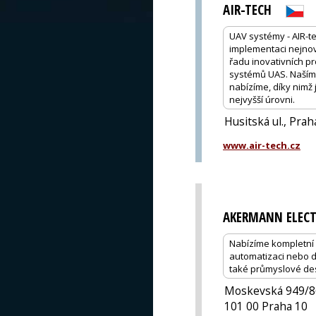
AIR-TECH
UAV systémy - AIR-t
implementaci nejnově
řadu inovativních pr
systémů UAS. Naším 
nabízíme, díky nimž
nejvyšší úrovni.
Husitská ul., Prah
www.air-tech.cz
AKERMANN ELECT
Nabízíme kompletní 
automatizaci nebo d
také průmyslové de
Moskevská 949/8
101 00 Praha 10