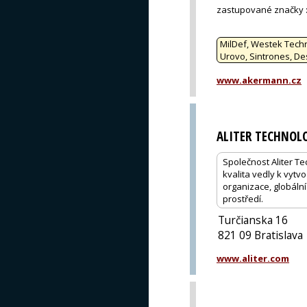
zastupované značky
MilDef, Westek Techn
Urovo, Sintrones, De
www.akermann.cz
ALITER TECHNOLOG
Společnost Aliter Te
kvalita vedly k vytv
organizace, globální
prostředí.
Turčianska 16
821 09 Bratislava
www.aliter.com