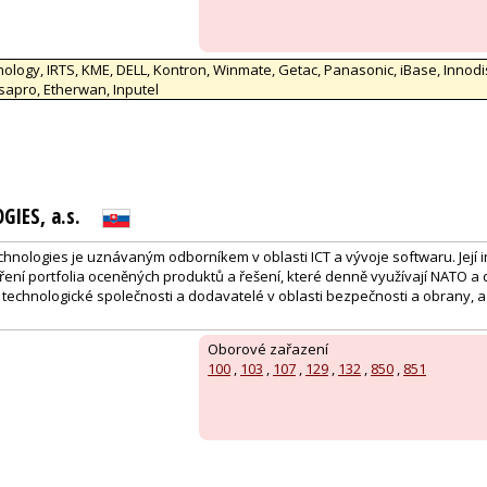
:
ology, IRTS, KME, DELL, Kontron, Winmate, Getac, Panasonic, iBase, Innodi
sapro, Etherwan, Inputel
IES, a.s.
chnologies je uznávaným odborníkem v oblasti ICT a vývoje softwaru. Její i
oření portfolia oceněných produktů a řešení, které denně využívají NATO a
 technologické společnosti a dodavatelé v oblasti bezpečnosti a obrany, a 
Oborové zařazení
100
,
103
,
107
,
129
,
132
,
850
,
851