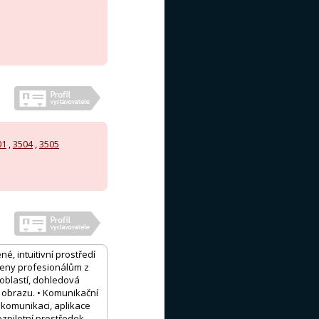
01
,
3504
,
3505
é, intuitivní prostředí
rčeny profesionálům z
 oblastí, dohledová
í obrazu. • Komunikační
 komunikaci, aplikace
ezpilotní prostředek–