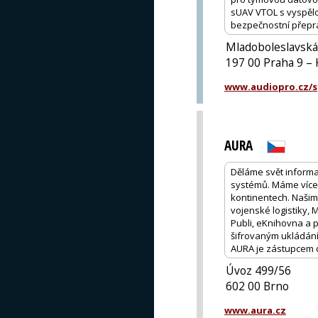
sUAV VTOL s vyspělou
bezpečnostní přepra
Mladoboleslavská
197 00 Praha 9 – 
www.audiopro.cz/sp
AURA
Děláme svět informac
systémů. Máme více 
kontinentech. Našimi
vojenské logistiky, 
Publi, eKnihovna a p
šifrovaným ukládání
AURA je zástupcem 
Úvoz 499/56
602 00 Brno
www.aura.cz