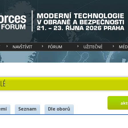
T
NAVŠTÍVIT
FÓRUM
UŽITEČNÉ
MÉD
LÉ
akt
emí
Seznam
Dle oborů