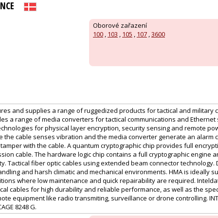
ENCE
Oborové zařazení
100
,
103
,
105
,
107
,
3600
es and supplies a range of ruggedized products for tactical and military
des a range of media converters for tactical communications and Ethernet
chnologies for physical layer encryption, security sensing and remote pow
re the cable senses vibration and the media converter generate an alarm 
 tamper with the cable. A quantum cryptographic chip provides full encrypt
ssion cable. The hardware logic chip contains a full cryptographic engine 
rity. Tactical fiber optic cables using extended beam connector technology.
andling and harsh climatic and mechanical environments. HMA is ideally s
tions where low maintenance and quick repairability are required. Intelda
al cables for high durability and reliable performance, as well as the spec
te equipment like radio transmiting, surveillance or drone controlling. INTE
CAGE 8248 G.