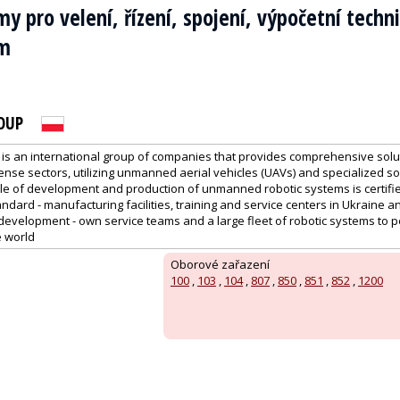
my pro velení, řízení, spojení, výpočetní techn
um
OUP
is an international group of companies that provides comprehensive solut
nse sectors, utilizing unmanned aerial vehicles (UAVs) and specialized s
 cycle of development and production of unmanned robotic systems is certifi
dard - manufacturing facilities, training and service centers in Ukraine a
development - own service teams and a large fleet of robotic systems to 
e world
Oborové zařazení
100
,
103
,
104
,
807
,
850
,
851
,
852
,
1200
: