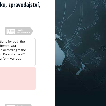
iku, zpravodajství,
ions for both the
oftware. Our
ed according to the
nd Poland - own IT
perform various