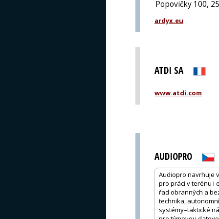
Popovičky 100, 2
ardyx.eu
ATDI SA
www.atdi.com
AUDIOPRO
Audiopro navrhuje vla
pro práci v terénu i
řad obranných a bez
technika, autonomní
systémy–taktické ná
pro týmovou datovou 