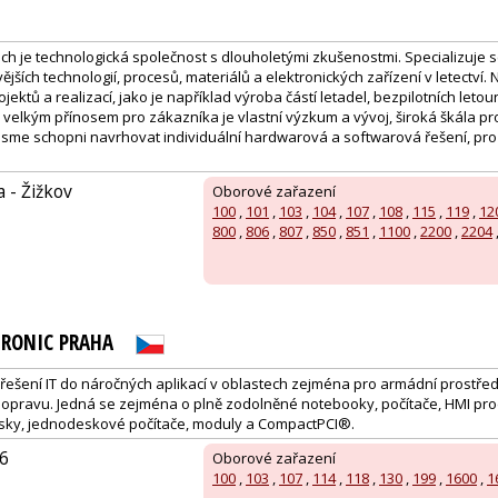
ech je technologická společnost s dlouholetými zkušenostmi. Specializuje
jších technologií, procesů, materiálů a elektronických zařízení v letectví.
ojektů a realizací, jako je například výroba částí letadel, bezpilotních leto
velkým přínosem pro zákazníka je vlastní výzkum a vývoj, široká škála pr
 jsme schopni navrhovat individuální hardwarová a softwarová řešení, pro
a - Žižkov
Oborové zařazení
100
,
101
,
103
,
104
,
107
,
108
,
115
,
119
,
12
800
,
806
,
807
,
850
,
851
,
1100
,
2200
,
2204
RONIC PRAHA
řešení IT do náročných aplikací v oblastech zejména pro armádní prostřed
opravu. Jedná se zejména o plně zodolněné notebooky, počítače, HMI pro
sky, jednodeskové počítače, moduly a CompactPCI®.
6
Oborové zařazení
100
,
103
,
107
,
114
,
118
,
130
,
199
,
1600
,
1