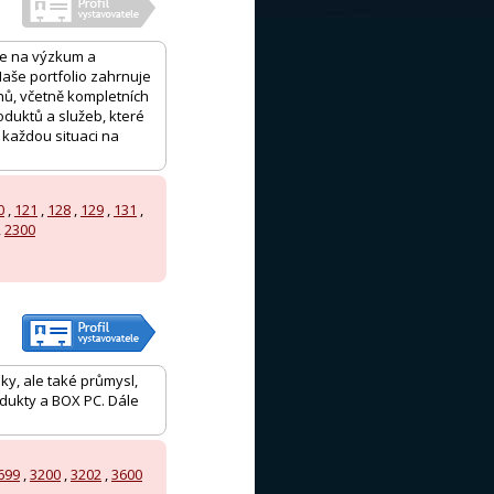
 se na výzkum a
 Naše portfolio zahrnuje
unů, včetně kompletních
oduktů a služeb, které
 každou situaci na
0
,
121
,
128
,
129
,
131
,
,
2300
ky, ale také průmysl,
dukty a BOX PC. Dále
699
,
3200
,
3202
,
3600