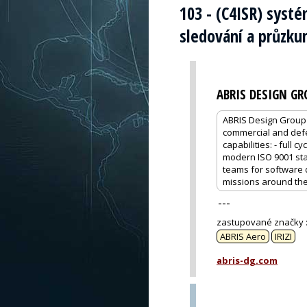
103 - (C4ISR) systé
sledování a průzk
ABRIS DESIGN GR
ABRIS Design Group 
commercial and defe
capabilities: - full
modern ISO 9001 stan
teams for software 
missions around th
---
zastupované značky
ABRIS Aero
IRIZI
abris-dg.com