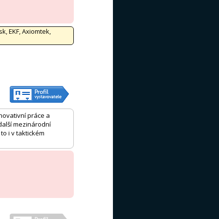
sk, EKF, Axiomtek,
novativní práce a
 další mezinárodní
to i v taktickém