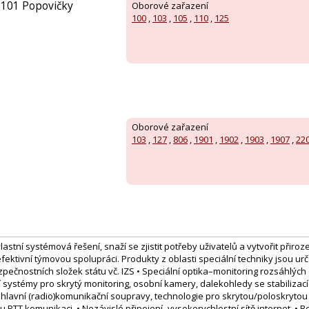
5101 Popovičky
Oborové zařazení
100
,
103
,
105
,
110
,
125
Oborové zařazení
103
,
127
,
806
,
1901
,
1902
,
1903
,
1907
,
22
stní systémová řešení, snaží se zjistit potřeby uživatelů a vytvořit přirozen
 efektivní týmovou spolupráci. Produkty z oblasti speciální techniky jsou u
pečnostních složek státu vč. IZS • Speciální optika–monitoring rozsáhlých
 systémy pro skrytý monitoring, osobní kamery, dalekohledy se stabilizac
hlavní (radio)komunikační soupravy, technologie pro skrytou/poloskrytou
PTT komunikaci. • Nezávislé připojení–vysokorychlostní sítě internet. • B