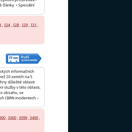
 články. • Speciální
3
,
124
,
128
,
129
,
131
,
ických informačních
než 20 zemích na 5
hny důležité oblasti
 služby v této oblasti,
ého obsahu, se
při CBRN incidentech –
900
,
3000
,
3099
,
3400
,