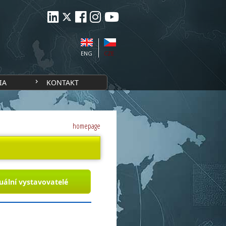
ENG
CZE
IA
KONTAKT
homepage
uální vystavovatelé