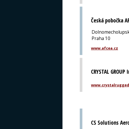
Česká pobočka A
Dolnomecholupsk
Praha 10
www.afcea.cz
CRYSTAL GROUP I
www.crystalrugge
CS Solutions Aero