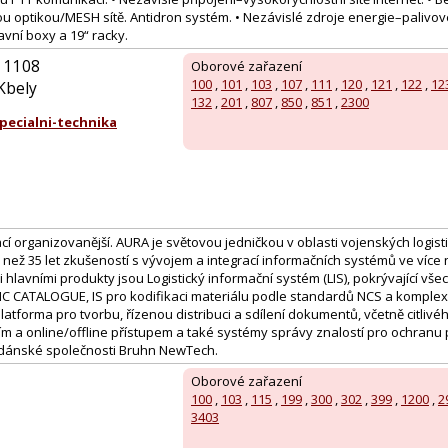
 optikou/MESH sítě. Antidron systém. • Nezávislé zdroje energie–palivové
vní boxy a 19“ racky.
 1108
Oborové zařazení
100
,
101
,
103
,
107
,
111
,
120
,
121
,
122
,
12
Kbely
132
,
201
,
807
,
850
,
851
,
2300
ecialni-technika
í organizovanější. AURA je světovou jedničkou v oblasti vojenských logist
než 35 let zkušeností s vývojem a integrací informačních systémů ve více 
 hlavními produkty jsou Logistický informační systém (LIS), pokrývající všec
MC CATALOGUE, IS pro kodifikaci materiálu podle standardů NCS a komplexní
latforma pro tvorbu, řízenou distribuci a sdílení dokumentů, včetně citliv
m a online/offline přístupem a také systémy správy znalostí pro ochranu 
dánské společnosti Bruhn NewTech.
Oborové zařazení
100
,
103
,
115
,
199
,
300
,
302
,
399
,
1200
,
2
3403