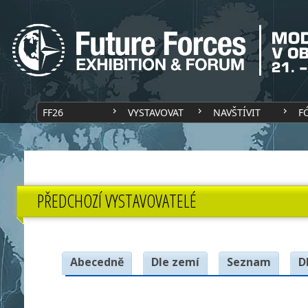
FF26
VYSTAVOVAT
NAVŠTÍVIT
F
PŘEDCHOZÍ VYSTAVOVATELÉ
Abecedně
Dle zemí
Seznam
D