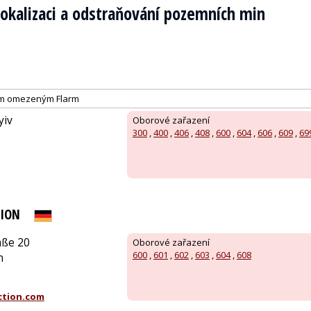
lokalizaci a odstraňování pozemních min
ím omezeným Flarm
yiv
Oborové zařazení
300
,
400
,
406
,
408
,
600
,
604
,
606
,
609
,
69
TION
ße 20
Oborové zařazení
600
,
601
,
602
,
603
,
604
,
608
n
ction.com