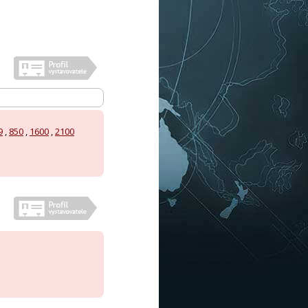
9
,
850
,
1600
,
2100