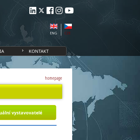
ENG
CZE
IA
KONTAKT
homepage
uální vystavovatelé