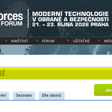
T
NAVŠTÍVIT
FÓRUM
UŽITEČNÉ
MÉD
LÉ
akt
emí
Seznam
Dle oborů