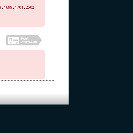
3
,
1699
,
1701
,
2502