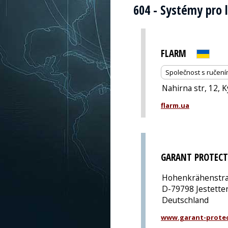
604 - Systémy pro 
FLARM
Společnost s ručen
Nahirna str, 12, K
flarm.ua
GARANT PROTEC
Hohenkrähenstra
D-79798 Jestette
Deutschland
www.garant-prote