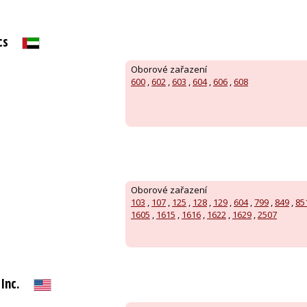
cs
Oborové zařazení
600
,
602
,
603
,
604
,
606
,
608
Oborové zařazení
103
,
107
,
125
,
128
,
129
,
604
,
799
,
849
,
85
1605
,
1615
,
1616
,
1622
,
1629
,
2507
Inc.