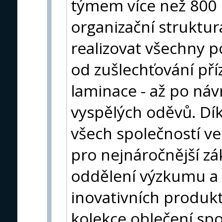
týmem více než 800 p
organizační struktu
realizovat všechny p
od zušlechťování př
laminace - až po náv
vyspělých oděvů. Dí
všech společností ve
pro nejnáročnější zá
oddělení výzkumu a 
inovativních produkt
kolekce oblečení spo