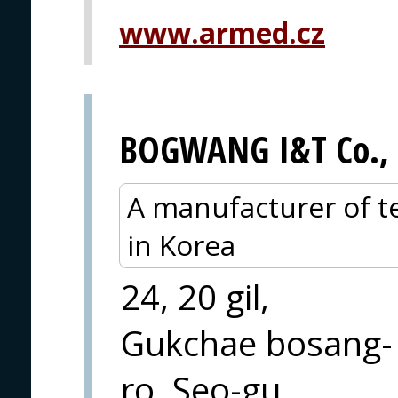
www.armed.cz
BOGWANG I&T Co., 
A manufacturer of te
in Korea
24, 20 gil,
Gukchae bosang-
ro, Seo-gu