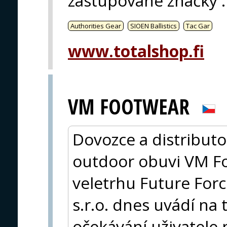
zastupované značky
:
Authorities Gear
SIOEN Ballistics
Tac Gar
www.totalshop.fi
VM FOOTWEAR
Dovozce a distributo
outdoor obuvi VM Fo
veletrhu Future For
s.r.o. dnes uvádí na 
očekávání uživatele 