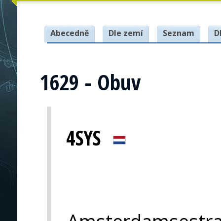
Abecedně
Dle zemí
Seznam
D
1629 - Obuv
4SYS
Amsterdamsestra