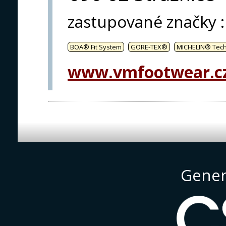
zastupované značky
:
BOA® Fit System
GORE-TEX®
MICHELIN® Tech
www.vmfootwear.c
Gener