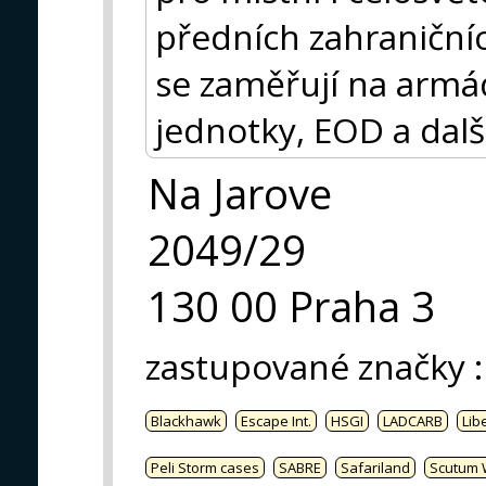
předních zahraničníc
se zaměřují na armádu
jednotky, EOD a dalš
Na Jarove
2049/29
130 00 Praha 3
zastupované značky
:
Blackhawk
Escape Int.
HSGI
LADCARB
Libe
Peli Storm cases
SABRE
Safariland
Scutum 