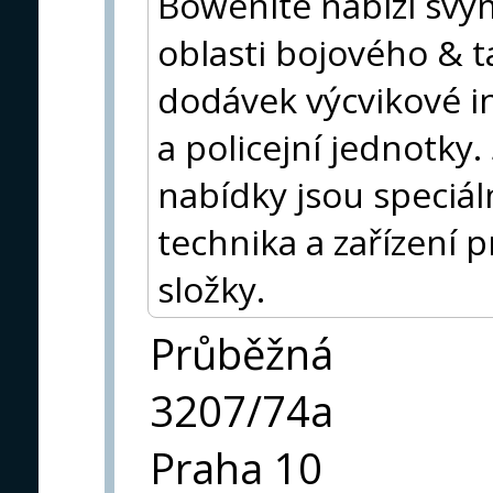
Bowenite nabízí svý
oblasti bojového & t
dodávek výcvikové i
a policejní jednotky.
nabídky jsou speciá
technika a zařízení 
složky.
Průběžná
3207/74a
Praha 10