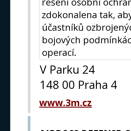
řešení osobní ochra
zdokonalena tak, aby
účastníků ozbrojený
bojových podmínká
operací.
V Parku 24
148 00 Praha 4
www.3m.cz