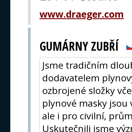
www.draeger.com
GUMÁRNY ZUBŘÍ
Jsme tradičním dlo
dodavatelem plynovýc
ozbrojené složky vč
plynové masky jsou
ale i pro civilní, prů
Uskutečnili jsme v