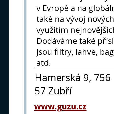
v Evropě a na globál
také na vývoj novýc
využitím nejnovějšíc
Dodáváme také přísl
jsou filtry, lahve, 
atd.
Hamerská 9, 756
57 Zubří
www.guzu.cz