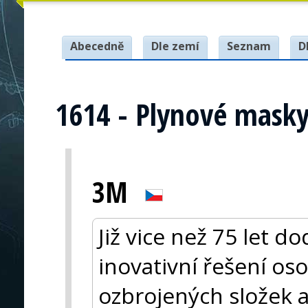
Abecedně
Dle zemí
Seznam
D
1614 - Plynové mask
3M
Již vice než 75 let 
inovativní řešení os
ozbrojených složek a