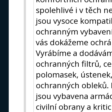
spolehlivé i v těch n
jsou vysoce kompati
ochranným vybavením
vás dokážeme ochráni
Vyrábíme a dodáváme
ochranných filtrů, c
polomasek, ústenek,
ochranných obleků. N
jsou vybavena armád
civilní obrany a kriti