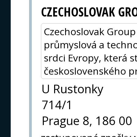
CZECHOSLOVAK GR
Czechoslovak Group (
průmyslová a techno
srdci Evropy, která s
československého p
U Rustonky
714/1
Prague 8, 186 00