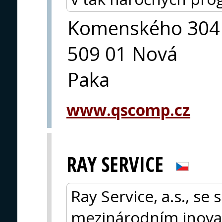
Komenského 304
509 01 Nová
Paka
www.qscomp.cz
RAY SERVICE
Ray Service, a.s., se
mezinárodním inova