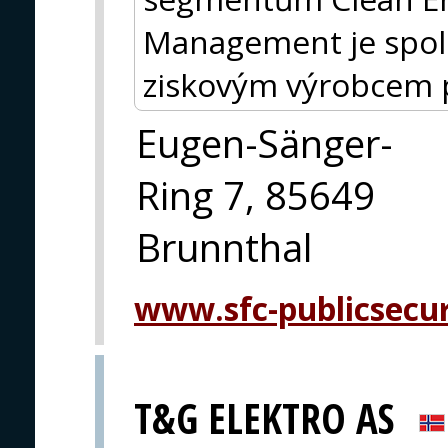
Management je spole
ziskovým výrobcem p
Eugen-Sänger-
Ring 7, 85649
Brunnthal
www.sfc-publicsecu
T&G ELEKTRO AS