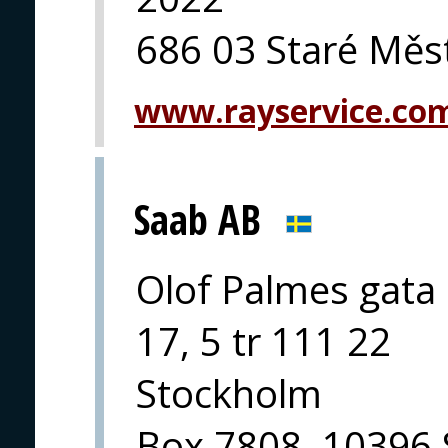
686 03 Staré Měs
www.rayservice.co
Saab AB
Olof Palmes gata
17, 5 tr 111 22
Stockholm
Box 7808, 10396