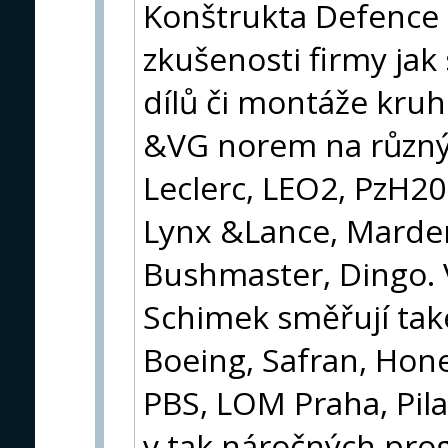
Konštrukta Defence at
zkušenosti firmy jak 
dílů či montáže kru
&VG norem na různýc
Leclerc, LEO2, PzH20
Lynx &Lance, Marder
Bushmaster, Dingo. 
Schimek směřují tak
Boeing, Safran, Hon
PBS, LOM Praha, Pilat
v tak náročných prog