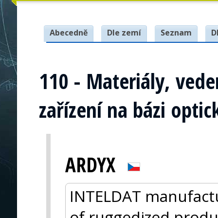
Abecedně
Dle zemí
Seznam
D
110 - Materiály, vede
zařízení na bázi opti
ARDYX
INTELDAT manufactu
of ruggedized product