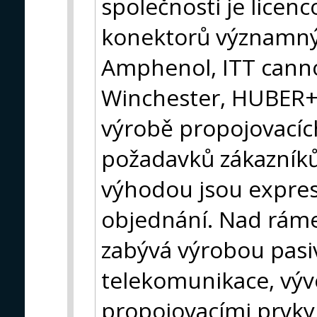
společnosti je lice
konektorů významný
Amphenol, ITT canno
Winchester, HUBER+S
výrobě propojovacích
požadavků zákazníků
výhodou jsou expres
objednání. Nad ráme
zabývá výrobou pasiv
telekomunikace, výv
propojovacími prvk