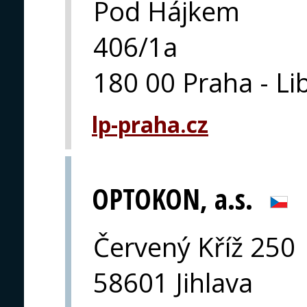
Pod Hájkem
406/1a
180 00 Praha - Li
lp-praha.cz
OPTOKON, a.s.
Červený Kříž 250
58601 Jihlava