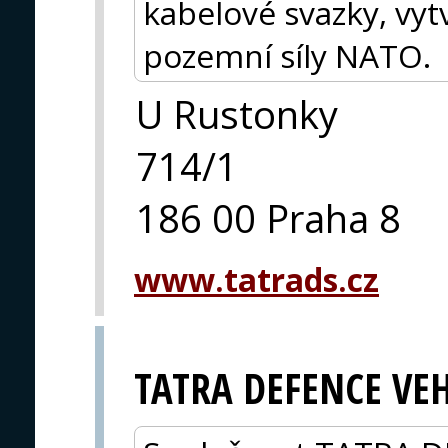
kabelové svazky, vy
pozemní síly NATO.
U Rustonky
714/1
186 00 Praha 8
www.tatrads.cz
TATRA DEFENCE VEH