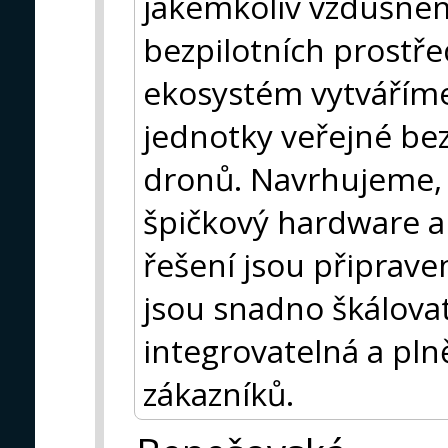
jakémkoliv vzdušném
bezpilotních prostř
ekosystém vytváříme 
jednotky veřejné bez
dronů. Navrhujeme, 
špičkový hardware a 
řešení jsou připrav
jsou snadno škálova
integrovatelná a pl
zákazníků.