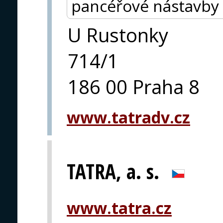
pancéřové nástavby p
U Rustonky
714/1
186 00 Praha 8
www.tatradv.cz
TATRA, a. s.
www.tatra.cz