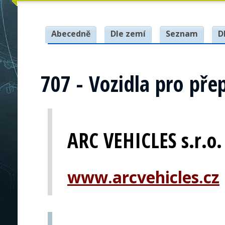
Abecedně
Dle zemí
Seznam
D
707 - Vozidla pro pře
ARC VEHICLES s.r.o.
www.arcvehicles.cz