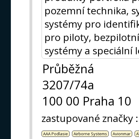
pozemní technika, s
systémy pro identifik
pro piloty, bezpilot
systémy a speciální 
Průběžná
3207/74a
100 00 Praha 10
zastupované značky
:
AAA Podlasie
Airborne Systems
Avionmar
A