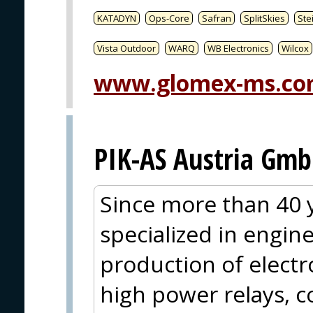
KATADYN
Ops-Core
Safran
SplitSkies
Ste
Vista Outdoor
WARQ
WB Electronics
Wilcox
www.glomex-ms.c
PIK-AS Austria Gm
Since more than 40 y
specialized in engin
production of electr
high power relays, c