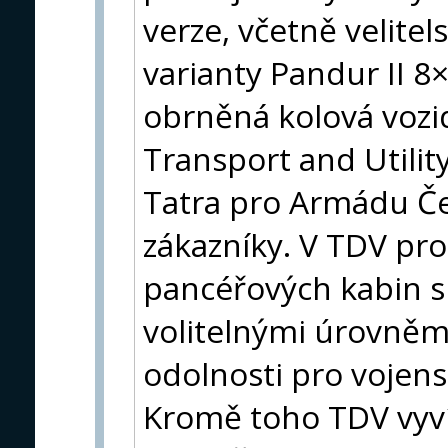
verze, včetně velite
varianty Pandur II 8×
obrněná kolová vozid
Transport and Utili
Tatra pro Armádu Če
zákazníky. V TDV pro
pancéřových kabin 
volitelnými úrovněmi
odolnosti pro vojens
Kromě toho TDV vyvíj