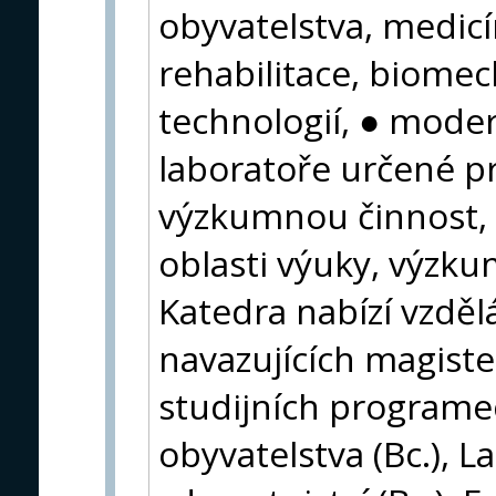
obyvatelstva, medicín
rehabilitace, biomec
technologií, ● mode
laboratoře určené p
výzkumnou činnost,
oblasti výuky, výzkum
Katedra nabízí vzděl
navazujících magist
studijních programe
obyvatelstva (Bc.), L