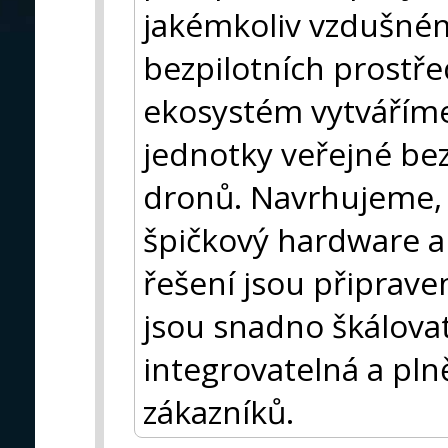
jakémkoliv vzdušném
bezpilotních prostř
ekosystém vytváříme 
jednotky veřejné bez
dronů. Navrhujeme, 
špičkový hardware a 
řešení jsou připrav
jsou snadno škálova
integrovatelná a pl
zákazníků.