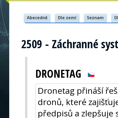
Abecedně
Dle zemí
Seznam
D
2509 - Záchranné sy
DRONETAG
Dronetag přináší řeše
dronů, které zajišťu
předpisů a zlepšuje 