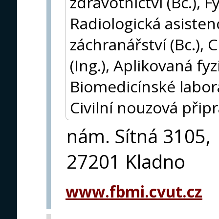
zdravotnictví (Bc.), F
Radiologická asistenc
záchranářství (Bc.), 
(Ing.), Aplikovaná fyz
Biomedicínské labora
Civilní nouzová připr
nám. Sítná 3105,
27201 Kladno
www.fbmi.cvut.cz