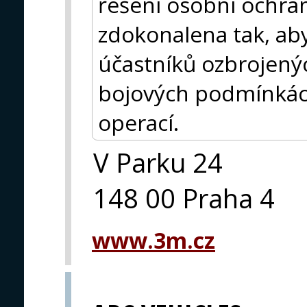
řešení osobní ochra
zdokonalena tak, aby
účastníků ozbrojený
bojových podmínká
operací.
V Parku 24
148 00 Praha 4
www.3m.cz