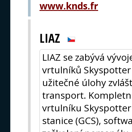
www.knds.fr
LIAZ
LIAZ se zabývá vývo
vrtulníků Skyspotter
užitečné úlohy zvláš
transport. Komplet
vrtulníku Skyspotter
stanice (GCS), softw