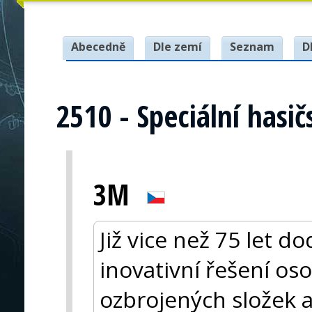
Abecedně
Dle zemí
Seznam
D
2510 - Speciální hasi
3M
Již vice než 75 let 
inovativní řešení os
ozbrojených složek a