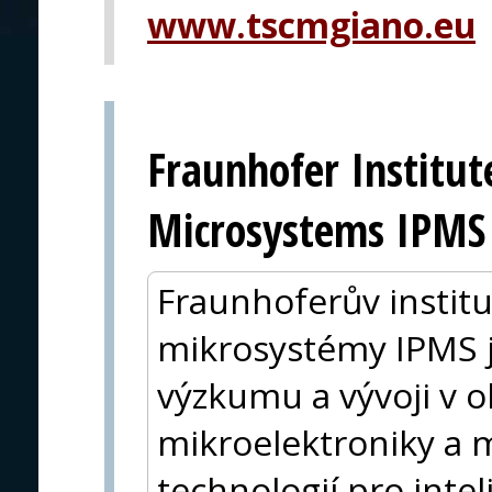
www.tscmgiano.eu
Fraunhofer Institut
Microsystems IPMS
Fraunhoferův institu
mikrosystémy IPMS j
výzkumu a vývoji v ob
mikroelektroniky a
technologií pro inte