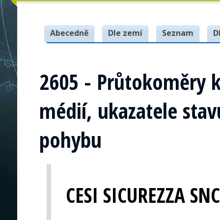
Abecedně
Dle zemí
Seznam
D
2605 - Průtokoměry k
médií, ukazatele sta
pohybu
CESI SICUREZZA SNC