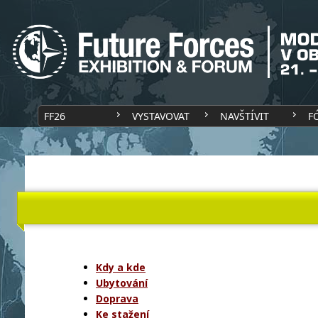
FF26
VYSTAVOVAT
NAVŠTÍVIT
F
Kdy a kde
Ubytování
Doprava
Ke stažení