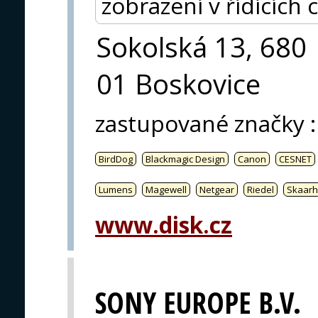
zobrazení v řídících 
Sokolská 13, 680
01 Boskovice
zastupované značky
:
BirdDog
Blackmagic Design
Canon
CESNET
Lumens
Magewell
Netgear
Riedel
Skaarh
www.disk.cz
SONY EUROPE B.V.