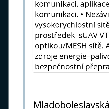
komunikaci, aplikac
komunikaci. • Nezávi
vysokorychlostní sítě
prostředek–sUAV VT
optikou/MESH sítě. A
zdroje energie–palivo
bezpečnostní přeprav
Mladoboleslavsk