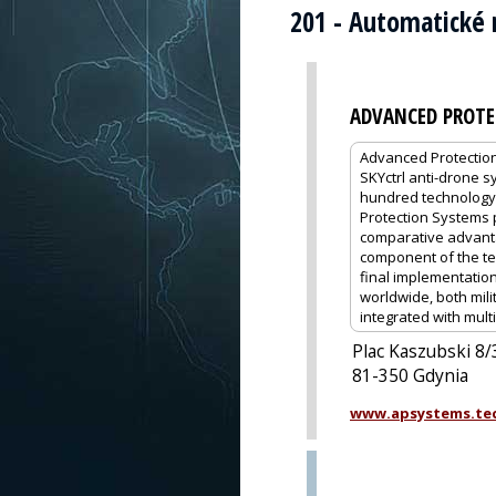
201 - Automatické 
ADVANCED PROTE
Advanced Protection
SKYctrl anti-drone s
hundred technology,
Protection Systems 
comparative advant
component of the tec
final implementation
worldwide, both mili
integrated with mult
Plac Kaszubski 8
81-350 Gdynia
www.apsystems.te