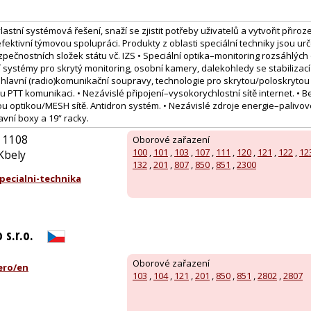
stní systémová řešení, snaží se zjistit potřeby uživatelů a vytvořit přirozen
 efektivní týmovou spolupráci. Produkty z oblasti speciální techniky jsou u
pečnostních složek státu vč. IZS • Speciální optika–monitoring rozsáhlých
 systémy pro skrytý monitoring, osobní kamery, dalekohledy se stabilizac
hlavní (radio)komunikační soupravy, technologie pro skrytou/poloskrytou
PTT komunikaci. • Nezávislé připojení–vysokorychlostní sítě internet. • B
 optikou/MESH sítě. Antidron systém. • Nezávislé zdroje energie–palivové
vní boxy a 19“ racky.
 1108
Oborové zařazení
100
,
101
,
103
,
107
,
111
,
120
,
121
,
122
,
12
Kbely
132
,
201
,
807
,
850
,
851
,
2300
ecialni-technika
 s.r.o.
Oborové zařazení
ero/en
103
,
104
,
121
,
201
,
850
,
851
,
2802
,
2807