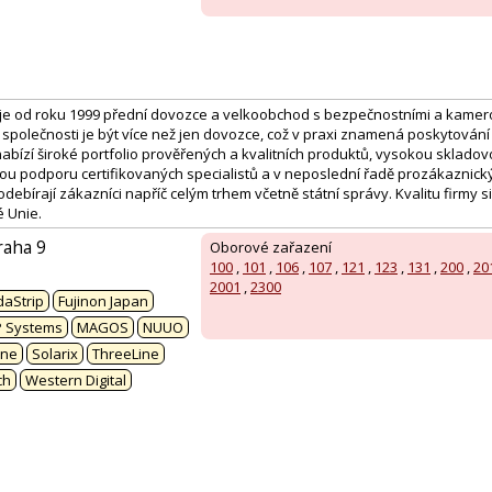
je od roku 1999 přední dovozce a velkoobchod s bezpečnostními a kamer
společnosti je být více než jen dovozce, což v praxi znamená poskytování
bízí široké portfolio prověřených a kvalitních produktů, vysokou sklado
ou podporu certifikovaných specialistů a v neposlední řadě prozákaznický 
ebírají zákazníci napříč celým trhem včetně státní správy. Kvalitu firmy si o
é Unie.
raha 9
Oborové zařazení
100
,
101
,
106
,
107
,
121
,
123
,
131
,
200
,
20
:
2001
,
2300
aStrip
Fujinon Japan
P Systems
MAGOS
NUUO
ine
Solarix
ThreeLine
ch
Western Digital