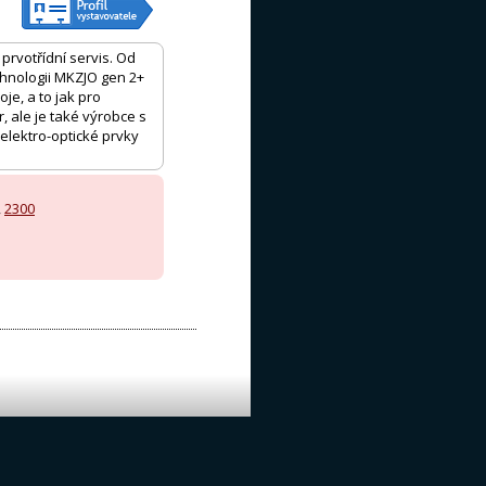
prvotřídní servis. Od
echnologii MKZJO gen 2+
je, a to jak pro
, ale je také výrobce s
 elektro-optické prvky
,
2300