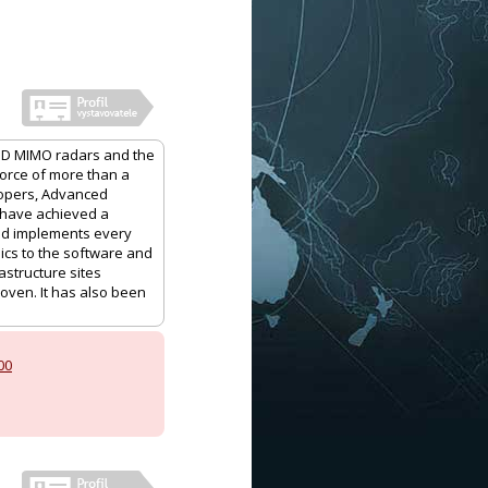
 3D MIMO radars and the
 force of more than a
lopers, Advanced
t have achieved a
nd implements every
ics to the software and
astructure sites
roven. It has also been
00