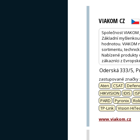
VIAKOM CZ
Společnost VIAKOM 
Základní myšlenkou 
hodnotou. VIAKOM na
sortimentu, technick
Nabízené produkty od
zákazníci z Evropsk
Oderská 333/5, P
zastupované značky
Aten
CSAT
Defend
HIKVISION
IDIS
IS
PARD
Pyronix
Rol
TP-Link
Vision HiTe
www.viakom.cz