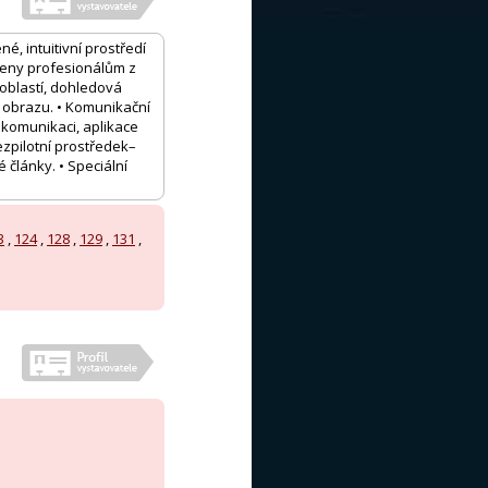
é, intuitivní prostředí
rčeny profesionálům z
 oblastí, dohledová
í obrazu. • Komunikační
 komunikaci, aplikace
ezpilotní prostředek–
 články. • Speciální
3
,
124
,
128
,
129
,
131
,