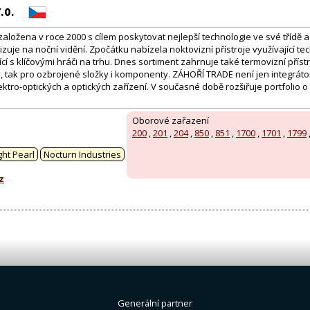
.o.
ložena v roce 2000 s cílem poskytovat nejlepší technologie ve své třídě a 
izuje na noční vidění. Zpočátku nabízela noktovizní přístroje využívající t
cí s klíčovými hráči na trhu. Dnes sortiment zahrnuje také termovizní přístro
, tak pro ozbrojené složky i komponenty. ZÁHOŘÍ TRADE není jen integrátor
ktro-optických a optických zařízení. V současné době rozšiřuje portfolio o
Oborové zařazení
200
,
201
,
204
,
850
,
851
,
1700
,
1701
,
1799
:
ght Pearl
Nocturn Industries
z
Generální partner