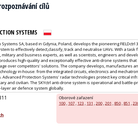
rozpoznávání cílů
CTION SYSTEMS
 Systems SA, based in Gdynia, Poland, develops the pioneering FIELDctrl
ystem to effectively detect,classify, track and neutralise UAVs. With a task
 military and business experts, as well as scientists, engineers and deve
produces high-quality and exceptionally effective anti-drone systems tha
age over competitors' solutions. The company develops, manufactures a
hnology in-house: from the integrated circuits, electronics and mechatron
. Advanced Protection Systems' radar technologies protect key critical infr
tary and civilian. The SKYctrl anti-drone system is operational and battle-p
i-layer air defence system globally.
/311
Oborové zařazení
100
,
107
,
123
,
131
,
200
,
201
,
850
,
851
,
23
ch