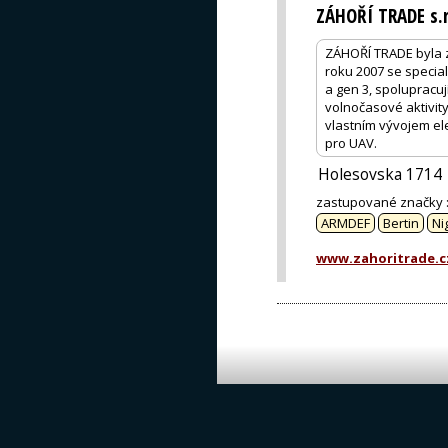
ZÁHOŘÍ TRADE s.r
ZÁHOŘÍ TRADE byla za
roku 2007 se special
a gen 3, spolupracují
volnočasové aktivity
vlastním vývojem ele
pro UAV.
Holesovska 1714
zastupované značky
ARMDEF
Bertin
Ni
www.zahoritrade.c