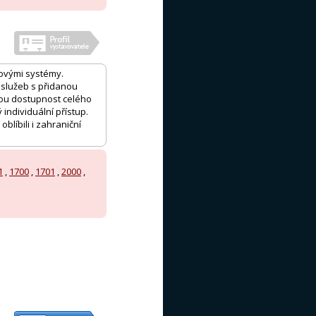
ovými systémy.
 služeb s přidanou
vou dostupnost celého
individuální přístup.
blíbili i zahraniční
1
,
1700
,
1701
,
2000
,