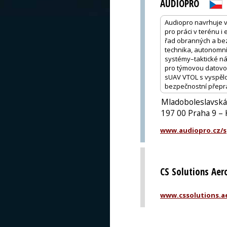
AUDIOPRO
Audiopro navrhuje vla
pro práci v terénu i
řad obranných a bez
technika, autonomní
systémy–taktické ná
pro týmovou datovou 
sUAV VTOL s vyspělou
bezpečnostní přepra
Mladoboleslavská
197 00 Praha 9 – 
www.audiopro.cz/sp
CS Solutions Aero
www.cssolutions.a