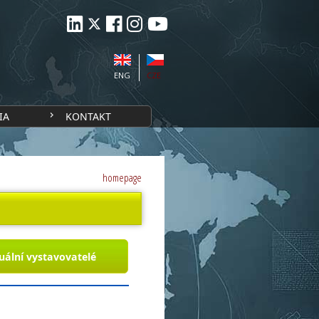
ENG
CZE
IA
KONTAKT
homepage
uální vystavovatelé