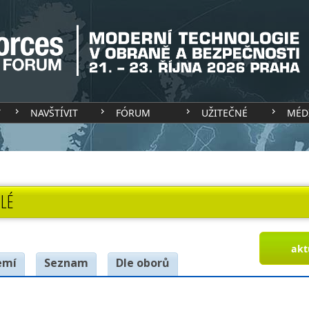
T
NAVŠTÍVIT
FÓRUM
UŽITEČNÉ
MÉD
LÉ
akt
emí
Seznam
Dle oborů