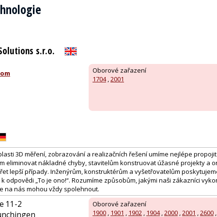
chnologie
Solutions s.r.o.
Oborové zařazení
com
1704
,
2001
blasti 3D měření, zobrazování a realizačních řešení umíme nejlépe propojit d
eliminovat nákladné chyby, stavitelům konstruovat úžasné projekty a 
ářet lepší případy. Inženýrům, konstruktérům a vyšetřovatelům poskytujem
u k odpovědi „To je ono!“. Rozumíme způsobům, jakými naši zákazníci vykon
se na nás mohou vždy spolehnout.
e 11-2
Oborové zařazení
1900
,
1901
,
1902
,
1904
,
2000
,
2001
,
2600
ünchingen