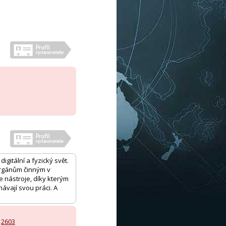
igitální a fyzický svět.
orgánům činným v
e nástroje, díky kterým
ávají svou práci. A
,
2603