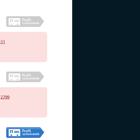
511
,
2799