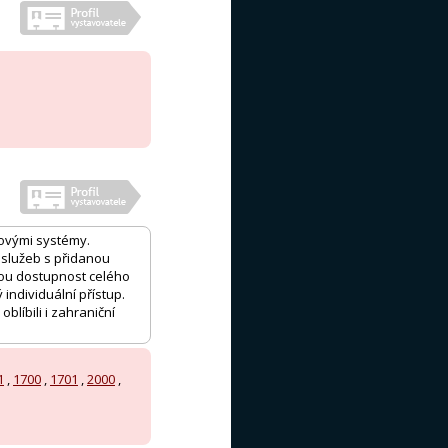
ovými systémy.
 služeb s přidanou
vou dostupnost celého
individuální přístup.
blíbili i zahraniční
1
,
1700
,
1701
,
2000
,