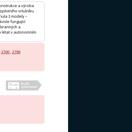
 konstrukce a výroba
zpilotního vrtulníku
inula 3 modely –
visle fungující
 obranných a
n létat v autonomním
,
2700
,
2799