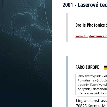
2001 - Laserové te
Brolis Photonics 
www.b-photonics.
FARO EUROPE
Jako světový lídr v o
Pomáháme výrobcům 
trestním řízení vytv
se rychleji dostano
především vědí, že 
Lingwiesenstrass
70825 Korntal-M