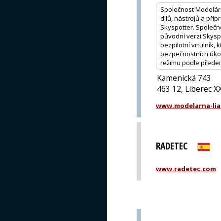
Společnost Modelárna 
dílů, nástrojů a pří
Skyspotter. Společno
původní verzi Skyspo
bezpilotní vrtulník,
bezpečnostních úkol
režimu podle před
Kamenická 743
463 12, Liberec X
www.modelarna-lia
RADETEC
www.radetec.com