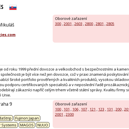
ES
Oborové zařazení
300
,
2001
,
2603
,
2800
,
2801
,
2805
Mikuláš
ies.com
je od roku 1999 přední dovozce a velkoobchod s bezpečnostními a kamer
společnosti je být více než jen dovozce, což v praxi znamená poskytování
bízí široké portfolio prověřených a kvalitních produktů, vysokou sklado
ou podporu certifikovaných specialistů a v neposlední řadě prozákaznický 
ebírají zákazníci napříč celým trhem včetně státní správy. Kvalitu firmy si o
é Unie.
raha 9
Oborové zařazení
100
,
101
,
106
,
107
,
121
,
123
,
131
,
200
,
20
:
2001
,
2300
aStrip
Fujinon Japan
P Systems
MAGOS
NUUO