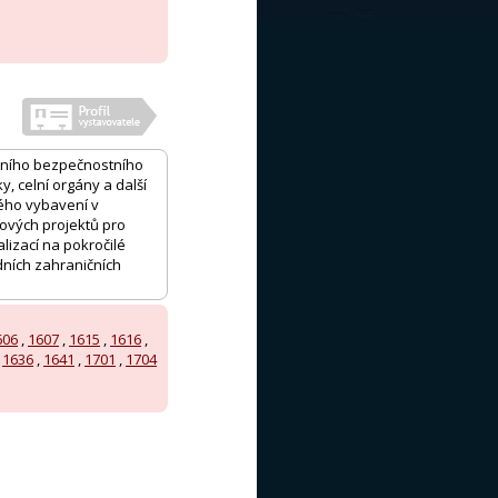
erního bezpečnostního
, celní orgány a další
kého vybavení v
nových projektů pro
lizací na pokročilé
dních zahraničních
606
,
1607
,
1615
,
1616
,
,
1636
,
1641
,
1701
,
1704