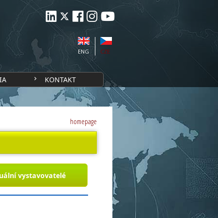
ENG
CZE
IA
KONTAKT
homepage
uální vystavovatelé