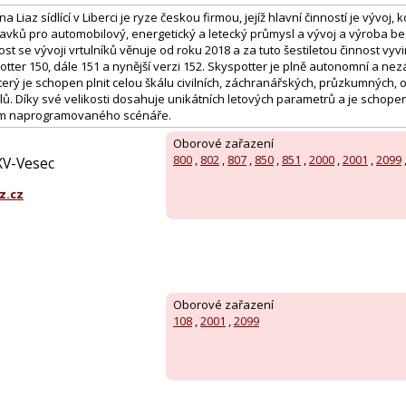
Liaz sídlící v Liberci je ryze českou firmou, jejíž hlavní činností je vývoj,
pravků pro automobilový, energetický a letecký průmysl a vývoj a výroba be
st se vývoji vrtulníků věnuje od roku 2018 a za tuto šestiletou činnost vyv
tter 150, dále 151 a nynější verzi 152. Skyspotter je plně autonomní a nezá
 který je schopen plnit celou škálu civilních, záchranářských, průzkumných,
ů. Díky své velikosti dosahuje unikátních letových parametrů a je schope
em naprogramovaného scénáře.
Oborové zařazení
800
,
802
,
807
,
850
,
851
,
2000
,
2001
,
2099
XV-Vesec
z.cz
Oborové zařazení
108
,
2001
,
2099