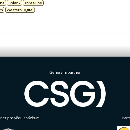
ine
Solarix
ThreeLine
ch
Western Digital
Generální partner
tner pro vědu a výzkum
Part