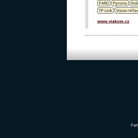
PARD
Pyronix
Rol
TP-Link
Vision HiTe
www.viakom.cz
Par