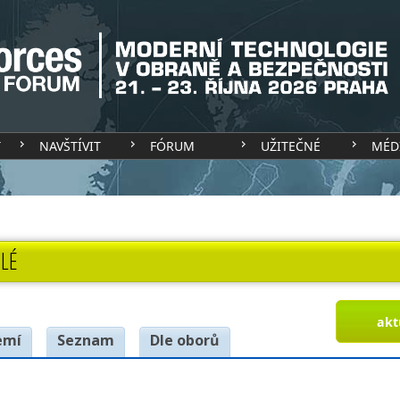
T
NAVŠTÍVIT
FÓRUM
UŽITEČNÉ
MÉD
LÉ
akt
emí
Seznam
Dle oborů