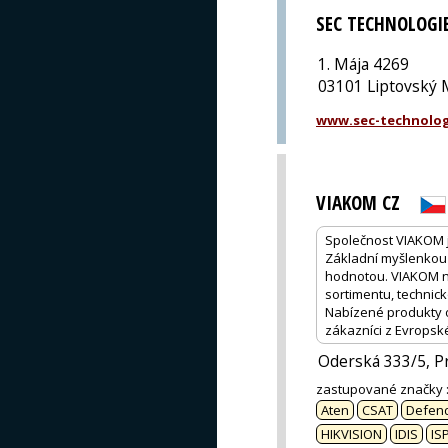
SEC TECHNOLOGI
1. Mája 4269
03101 Liptovský 
www.sec-technolog
VIAKOM CZ
Společnost VIAKOM 
Základní myšlenkou 
hodnotou. VIAKOM na
sortimentu, technick
Nabízené produkty od
zákazníci z Evropsk
Oderská 333/5, P
zastupované značky
Aten
CSAT
Defend
HIKVISION
IDIS
IS