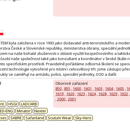
EM byla založena v roce 1993 jako dodavatel anti-teroristického a mod
rstva České a Slovenské republiky, ministerstva obrany, speciální jednotky
kazem na naše bohaté zkušenosti v oblasti využití bezpečnostního a taktic
 působí naše společnost také jako konzultant a koordinátor v široké škále 
mto specifickém prostředí. Pravidelně pořádáme odborná školení se specia
tní technologie vytvořené pro místní i celosvětový trh. Jsme zástupci pře
ukty se zaměřují na armádu, policii, speciální jednotky, EOD a další.
9
Oborové zařazení
850
,
855
,
1600
,
1601
,
1603
,
1604
,
1605
,
1
1619
,
1620
,
1623
,
1624
,
1628
,
1629
,
1632
:
,
2000
,
2001
nt.
HSGI
LADCARB
ED-ENG
Minator
Nexter
ases
SABRE
Safariland
Scutum Wear
Sky-Hero