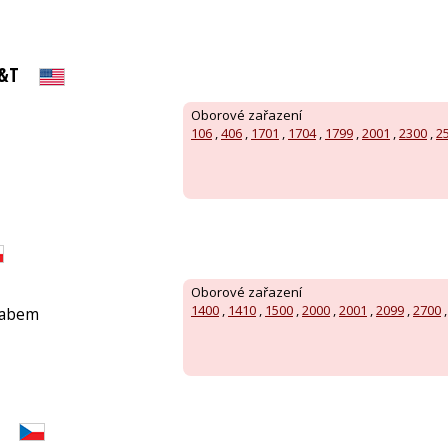
T&T
Oborové zařazení
106
,
406
,
1701
,
1704
,
1799
,
2001
,
2300
,
2
Oborové zařazení
1400
,
1410
,
1500
,
2000
,
2001
,
2099
,
2700
Labem