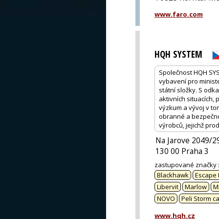
www.faro.com
HQH SYSTEM
Společnost HQH SYST
vybavení pro ministe
státní složky. S od
aktivních situacích,
výzkum a vývoj v to
obranné a bezpečnos
výrobců, jejichž prod
Na Jarove 2049/2
130 00 Praha 3
zastupované značky
Blackhawk
Escape I
Libervit
Marlow
M
NOVO
Peli Storm c
www.hqh.cz