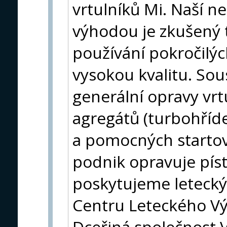
vrtulníků Mi. Naší 
výhodou je zkušený 
používání pokročilýc
vysokou kvalitu. So
generální opravy vrtu
agregátů (turbohříd
a pomocných startov
podnik opravuje pís
poskytujeme letecký
Centru Leteckého Vý
Dceřiná společnost V