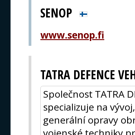
SENOP
www.senop.fi
TATRA DEFENCE VEH
Společnost TATRA D
specializuje na vývo
generální opravy obr
vojenské techniky p