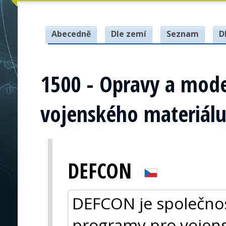
Abecedně
Dle zemí
Seznam
D
1500 - Opravy a mode
vojenského materiál
DEFCON
DEFCON je společno
programy pro vojensk