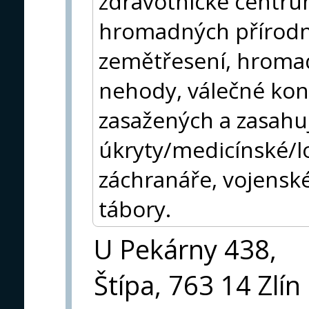
zdravotnické centru
hromadných přírodní
zemětřesení, hroma
nehody, válečné konf
zasažených a zasahuj
úkryty/medicínské/l
záchranáře, vojensk
tábory.
U Pekárny 438,
Štípa, 763 14 Zlín