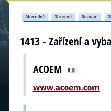
Abecedně
Dle zemí
Seznam
D
1413 - Zařízení a vyb
ACOEM
www.acoem.com