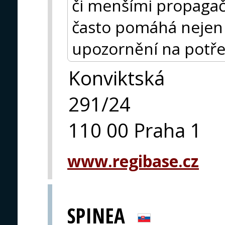
či menšími propagač
často pomáhá nejen 
upozornění na potře
Konviktská
291/24
110 00 Praha 1
www.regibase.cz
SPINEA