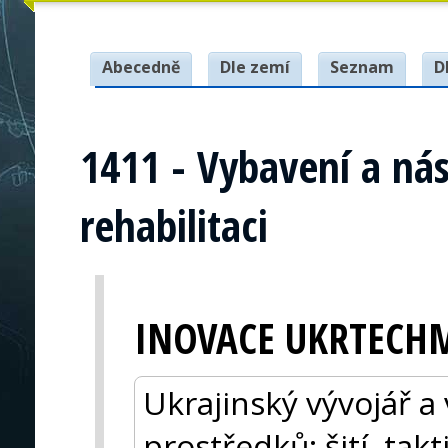
Abecedně
Dle zemí
Seznam
D
1411 - Vybavení a nást
rehabilitaci
INOVACE UKRTECH
Ukrajinský vývojář a
prostředků: šití, tak