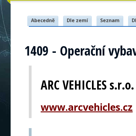
Abecedně
Dle zemí
Seznam
D
1409 - Operační vybav
ARC VEHICLES s.r.o.
www.arcvehicles.cz