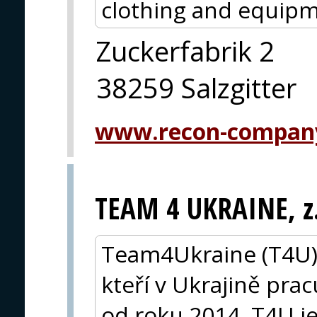
clothing and equipm
Zuckerfabrik 2
38259 Salzgitter
www.recon-compan
TEAM 4 UKRAINE, z.
Team4Ukraine (T4U) 
kteří v Ukrajině prac
od roku 2014. T4U j