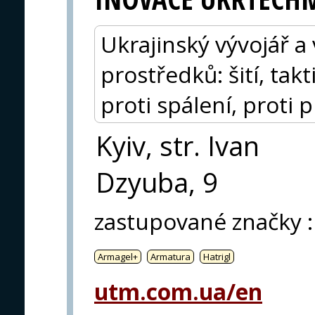
Ukrajinský vývojář a
prostředků: šití, tak
proti spálení, proti 
Kyiv, str. Ivan
Dzyuba, 9
zastupované značky
:
Armagel+
Armatura
Hatrigl
utm.com.ua/en