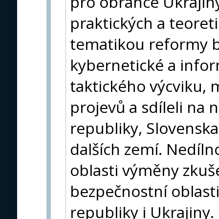
pro obránce Ukrajin
praktických a teoret
tematikou reformy b
kybernetické a info
taktického výcviku, m
projevů a sdíleli na 
republiky, Slovenska
dalších zemí. Nedíln
oblasti výměny zkuš
bezpečnostní oblast
republiky i Ukrajiny.