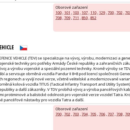
1
Oborové zařazení
100
,
101
,
103
,
107
,
110
,
129
,
700
,
702
,
70
708
,
709
,
711
,
850
,
852
EHICLE
FENCE VEHICLE (TDV) se specializuje na vývoj, výrobu, modernizaci a gen
 vojenské techniky pro potřeby Armády České republiky a zahraničních zák
vývoj a výrobu vojenské a speciální pozemní techniky. Kromě výroby se T
bí a servisuje obrněná vozidla Pandur II 8×8 pod licencí společnosti Gen
 regionech a vyvíjí nové verze, včetně velitelské a modernizované variant
obrněná kolová vozidla TITUS (Tactical Infantry Transport and Utility Syste
publiky a další zákazníky. V TDV probíhá vývoj a výroba pancéřových ka
mi protiminové a balistické odolnosti pro vojenské verze vozidel Tatra. Kr
né pancéřové nástavby pro vozidla Tatra a další.
1
Oborové zařazení
700
,
702
,
703
,
704
,
705
,
706
,
707
,
708
,
70