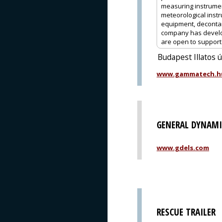
measuring instrume
meteorological instr
equipment, decontam
company has develop
are open to support o
Budapest Illatos 
www.gammatech.h
GENERAL DYNAMI
www.gdels.com
RESCUE TRAILER