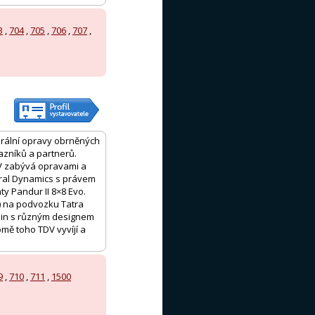
3
,
704
,
705
,
706
,
707
,
erální opravy obrněných
azníků a partnerů.
DV zabývá opravami a
eral Dynamics s právem
y Pandur II 8×8 Evo.
m) na podvozku Tatra
bin s různým designem
omě toho TDV vyvíjí a
9
,
710
,
711
,
1500