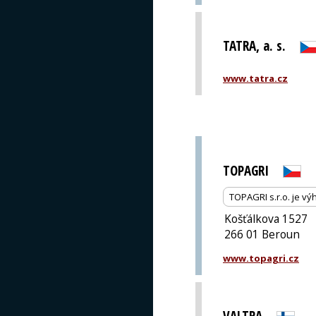
TATRA, a. s.
www.tatra.cz
TOPAGRI
TOPAGRI s.r.o. je v
Košťálkova 1527
266 01 Beroun
www.topagri.cz
VALTRA