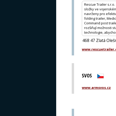
Rescue Trailer s.r.o
složky ve vojenském 
navrženy pro efektiv
folding trailer, Medi
Command post traile
rozšiřují možnosti s
technologie, abycho
468 47 Zlatá Oleš
www.rescuetrailer.
SVOS
www.armsvos.cz