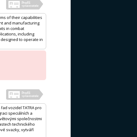
s of their capabilities
ent and manufacturing
nits in combat
ications, including
 designed to operate in
řad vozidel TATRA pro
raci speciálních a
světovými společnostmi
lastech technického
vé svazky, vytváří