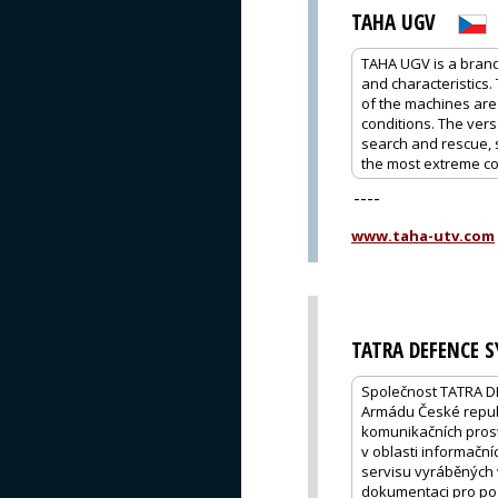
TAHA UGV
TAHA UGV is a brand 
and characteristics
of the machines are 
conditions. The vers
search and rescue, s
the most extreme con
----
www.taha-utv.com
TATRA DEFENCE S
Společnost TATRA D
Armádu České republ
komunikačních prost
v oblasti informační
servisu vyráběných v
dokumentaci pro po