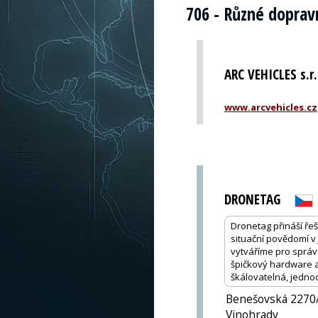
706 - Různé doprav
ARC VEHICLES s.r.
www.arcvehicles.cz
DRONETAG
Dronetag přináší řeš
situační povědomí v
vytváříme pro správc
špičkový hardware a
škálovatelná, jedno
Benešovská 2270/
Vinohrady