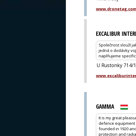
www.dronetag.co
EXCALIBUR INTE
Společnost slouží ja
jedná o dodávky voje
naplňujeme specific
U Rustonky 714/1,
www.excaliburinter
GAMMA
It is my great pleas
defence equipment 
founded in 1920 and
protection and radia