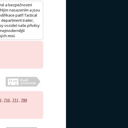
anné a bezpečnostní
rychlým nasazením a jsou
ifikace patří Tactical
e department trailer,
py vozidel naše přívěsy
e nejmodernější
ých misí.
9
,
710
,
711
,
799