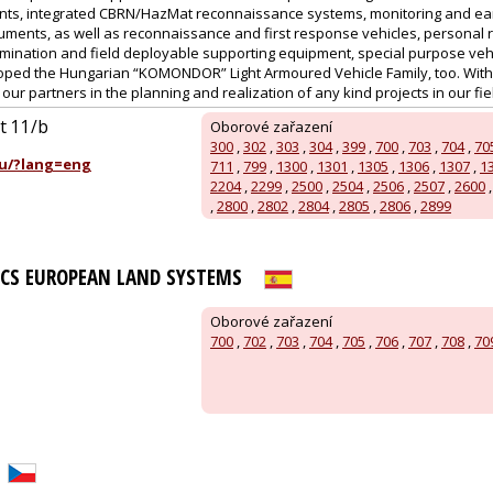
nts, integrated CBRN/HazMat reconnaissance systems, monitoring and ear
uments, as well as reconnaissance and first response vehicles, personal r
ination and field deployable supporting equipment, special purpose vehic
ed the Hungarian “KOMONDOR” Light Armoured Vehicle Family, too. With a
ur partners in the planning and realization of any kind projects in our field
út 11/b
Oborové zařazení
300
,
302
,
303
,
304
,
399
,
700
,
703
,
704
,
70
u/?lang=eng
711
,
799
,
1300
,
1301
,
1305
,
1306
,
1307
,
1
2204
,
2299
,
2500
,
2504
,
2506
,
2507
,
2600
,
2800
,
2802
,
2804
,
2805
,
2806
,
2899
CS EUROPEAN LAND SYSTEMS
Oborové zařazení
700
,
702
,
703
,
704
,
705
,
706
,
707
,
708
,
70