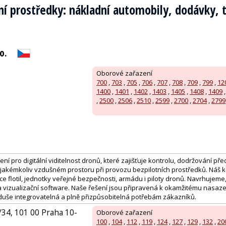
ní prostředky: nákladní automobily, dodávky, t
o.
Oborové zařazení
700
,
703
,
705
,
706
,
707
,
708
,
709
,
799
,
12
1400
,
1401
,
1402
,
1403
,
1405
,
1408
,
1409
,
2500
,
2506
,
2510
,
2599
,
2700
,
2704
,
2799
ení pro digitální viditelnost dronů, které zajišťuje kontrolu, dodržování př
 jakémkoliv vzdušném prostoru při provozu bezpilotních prostředků. Náš
e flotil, jednotky veřejné bezpečnosti, armádu i piloty dronů. Navrhujeme
 vizualizační software. Naše řešení jsou připravená k okamžitému nasaze
duše integrovatelná a plně přizpůsobitelná potřebám zákazníků.
34, 101 00 Praha 10-
Oborové zařazení
100
,
104
,
112
,
119
,
124
,
127
,
129
,
132
,
20