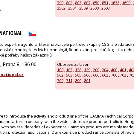
799
,
802
,
803
,
807
,
850
,
851
,
1633
,
1699
,
2502
,
2504
,
2509
,
2600
,
2603
m
RNATIONAL
ko exportní agentura, která nabízí celé portfolio skupiny CSG, ale i dalších 
nské techniky, leteckých technologií, financování projektů, logistiku nebo
ké potřeby našich zákazníků.
 Praha 8, 186 00
Oborové zařazení
100
,
103
,
128
,
129
,
200
,
204
,
400
,
401
,
40
national.cz
502
,
503
,
505
,
506
,
600
,
602
,
700
,
702
,
70
709
,
711
,
800
,
801
ure to introduce the activity and product line of the GAMMA Technical Corpor
manufacturer company, with the widest defence product portfolio in Hu
 with several decades of experience Gamma's products are mainly made for
tion protection applications. Our extensive product range consists of radi