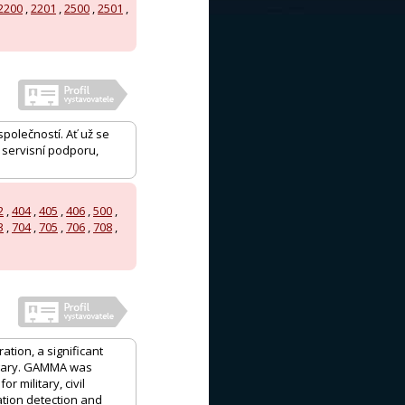
2200
,
2201
,
2500
,
2501
,
společností. Ať už se
 servisní podporu,
2
,
404
,
405
,
406
,
500
,
3
,
704
,
705
,
706
,
708
,
ation, a significant
ngary. GAMMA was
 military, civil
ation detection and