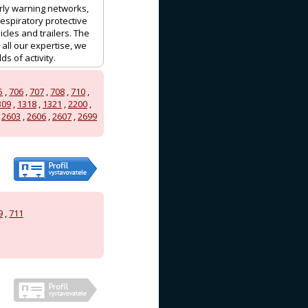
ly warning networks,
espiratory protective
les and trailers. The
ll our expertise, we
s of activity.
5
,
706
,
707
,
708
,
710
,
309
,
1318
,
1321
,
2200
,
,
2603
,
2606
,
2607
,
2699
9
,
711