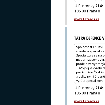
U Rustonky 714/
186 00 Praha 8
www.tatrads.cz
TATRA DEFENCE V
Společnost TATRA DE
vozidel a speciální
Specializuje se na 
modernizacemi. Vyrá
prodeje ve vybraných
TDV vyvíjí a vyrábí 
pro Armádu České re
a volitelnými úrovně
vyrábí specializova
U Rustonky 714/
186 00 Praha 8
www.tatradv.cz