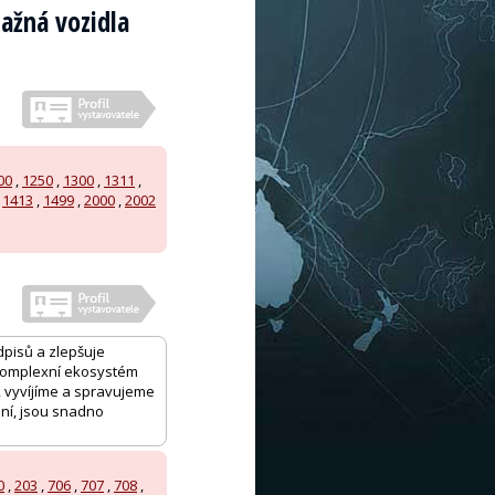
ažná vozidla
00
,
1250
,
1300
,
1311
,
,
1413
,
1499
,
2000
,
2002
edpisů a zlepšuje
 komplexní ekosystém
, vyvíjíme a spravujeme
ní, jsou snadno
0
,
203
,
706
,
707
,
708
,