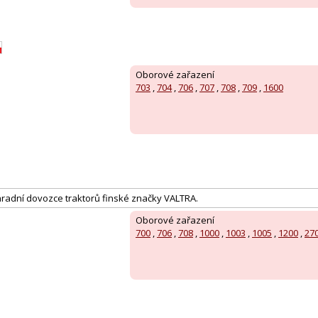
Oborové zařazení
703
,
704
,
706
,
707
,
708
,
709
,
1600
ýhradní dovozce traktorů finské značky VALTRA.
Oborové zařazení
700
,
706
,
708
,
1000
,
1003
,
1005
,
1200
,
27