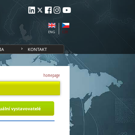
ENG
CZE
IA
KONTAKT
homepage
uální vystavovatelé