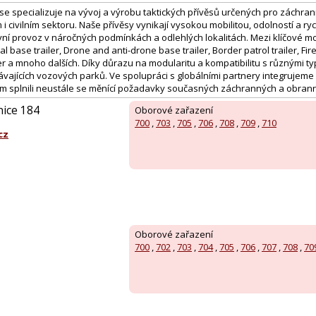
. se specializuje na vývoj a výrobu taktických přívěsů určených pro záchr
i civilním sektoru. Naše přívěsy vynikají vysokou mobilitou, odolností a 
ní provoz v náročných podmínkách a odlehlých lokalitách. Mezi klíčové mod
cal base trailer, Drone and anti-drone base trailer, Border patrol trailer, Fir
r a mnoho dalších. Díky důrazu na modularitu a kompatibilitu s různými ty
távajících vozových parků. Ve spolupráci s globálními partnery integrujem
m splnili neustále se měnící požadavky současných záchranných a obrann
nice 184
Oborové zařazení
700
,
703
,
705
,
706
,
708
,
709
,
710
cz
Oborové zařazení
700
,
702
,
703
,
704
,
705
,
706
,
707
,
708
,
70