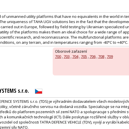
of unmanned utility platforms that have no equivalents in the world in term
. The uniqueness of TAHA UGV solutions lies in the fact that the developm
carried out in Europe, followed by field testing by Ukrainian specialized u
atility of the platforms makes them an ideal choice for a wide range of appl
cientific research, and reconnaissance. The multifunctional platforms are
ditions, on any terrain, and in temperatures ranging from -40°C to +40°C.
Oborové zařazení
700
,
703
,
704
,
705
,
706
,
708
,
709
YSTEMS s.r.o.
EFENCE SYSTEMS s.r.o. (TDS) je výhradním dodavatelem všech modelových 
iky, včetně záručního servisu na dodaná vozidla. Specializuje se na integ
ředků do platforem pozemních sil zemí NATO a spolupracuje s předními 
ch a komunikačních technologií (ICT). Dále poskytuje rozšířené služby v ob
ozidel od společnosti TATRA DEFENCE VEHICLE (TDV), vyvíjí a vyrábí kabelo
zemní síly NATO.