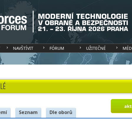
T
NAVŠTÍVIT
FÓRUM
UŽITEČNÉ
MÉD
LÉ
akt
emí
Seznam
Dle oborů