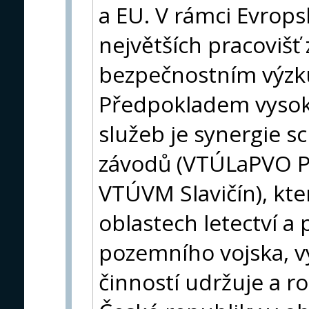
a EU. V rámci Evrops
největších pracovišť
bezpečnostním výz
Předpokladem vysok
služeb je synergie s
závodů (VTÚLaPVO P
VTÚVM Slavičín), kter
oblastech letectví a
pozemního vojska, v
činností udržuje a r