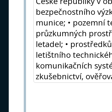
České republiky v ob
bezpečnostního výzk
munice; • pozemní te
průzkumných prostře
letadel; • prostředk
letištního technické
komunikačních syst
zkušebnictví, ověřová