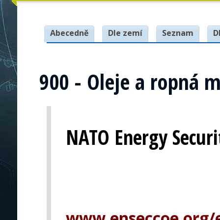
Abecedně
Dle zemí
Seznam
D
900 - Oleje a ropná m
NATO Energy Securit
www.enseccoe.org/