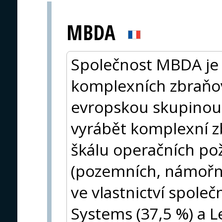
MBDA
Společnost MBDA je 
komplexních zbraňo
evropskou skupinou
vyrábět komplexní zb
škálu operačních pož
(pozemních, námořn
ve vlastnictví společ
Systems (37,5 %) a L