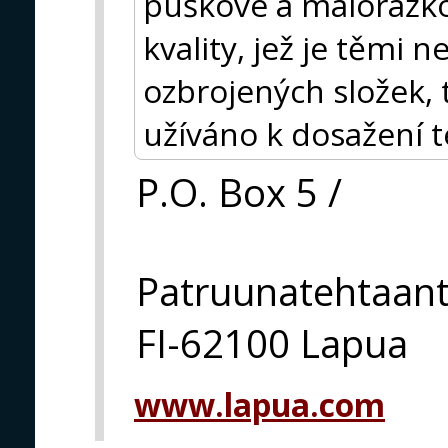
puškové a malorážkov
kvality, jež je těmi ne
ozbrojených složek, 
užíváno k dosažení t
P.O. Box 5 /
Patruunatehtaant
FI-62100 Lapua
www.lapua.com