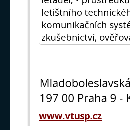
letištního technické
komunikačních syst
zkušebnictví, ověřová
Mladoboleslavsk
197 00 Praha 9 - 
www.vtusp.cz