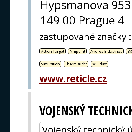
Hypsmanova 953
149 00 Prague 4
zastupované značky
:
Action Target
Aimpoint
Andres Industries
B
Simunition
ThermBright
WE Platt
www.reticle.cz
VOJENSKÝ TECHNIC
Vojenský technický ús