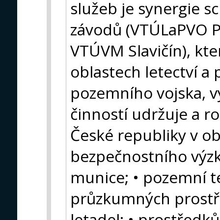
služeb je synergie s
závodů (VTÚLaPVO P
VTÚVM Slavičín), kter
oblastech letectví a
pozemního vojska, v
činností udržuje a r
České republiky v ob
bezpečnostního výzk
munice; • pozemní te
průzkumných prostře
letadel; • prostředk