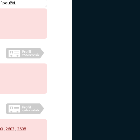
 použití.
00
,
2603
,
2608