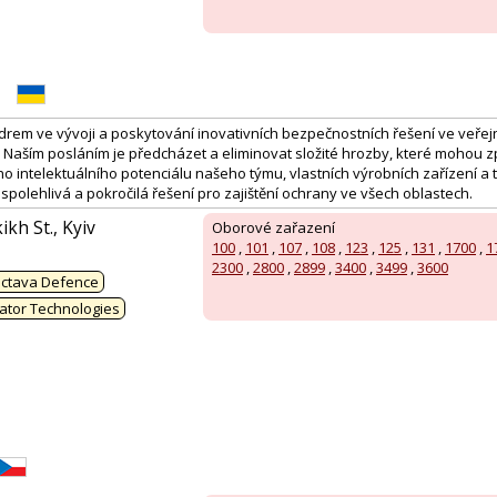
drem ve vývoji a poskytování inovativních bezpečnostních řešení ve veřejn
Naším posláním je předcházet a eliminovat složité hrozby, které mohou z
 intelektuálního potenciálu našeho týmu, vlastních výrobních zařízení a 
polehlivá a pokročilá řešení pro zajištění ochrany ve všech oblastech.
kh St., Kyiv
Oborové zařazení
100
,
101
,
107
,
108
,
123
,
125
,
131
,
1700
,
1
:
2300
,
2800
,
2899
,
3400
,
3499
,
3600
ctava Defence
ator Technologies