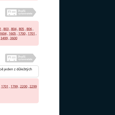
2
,
803
,
804
,
805
,
806
,
1604
,
1605
,
1700
,
1701
,
,
3499
,
3600
ě jeden z důležitých
,
1701
,
1799
,
2200
,
2299