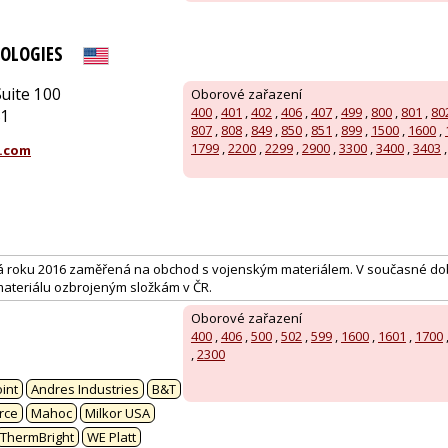
OLOGIES
uite 100
Oborové zařazení
400
,
401
,
402
,
406
,
407
,
499
,
800
,
801
,
80
51
807
,
808
,
849
,
850
,
851
,
899
,
1500
,
1600
,
1799
,
2200
,
2299
,
2900
,
3300
,
3400
,
3403
.com
á roku 2016 zaměřená na obchod s vojenským materiálem. V současné dob
ateriálu ozbrojeným složkám v ČR.
Oborové zařazení
400
,
406
,
500
,
502
,
599
,
1600
,
1601
,
1700
,
2300
:
int
Andres Industries
B&T
rce
Mahoc
Milkor USA
ThermBright
WE Platt