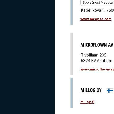
Společnost Meopta vy
Kabelikova 1, 75
www.meopta.com
MICROFLOWN AV
Tivolilaan 205
6824 BV Arnhem
www.microflown-av
MILLOG OY
millog.fi