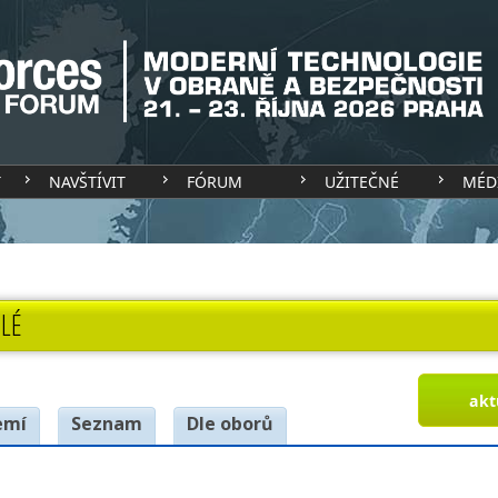
T
NAVŠTÍVIT
FÓRUM
UŽITEČNÉ
MÉD
LÉ
akt
emí
Seznam
Dle oborů