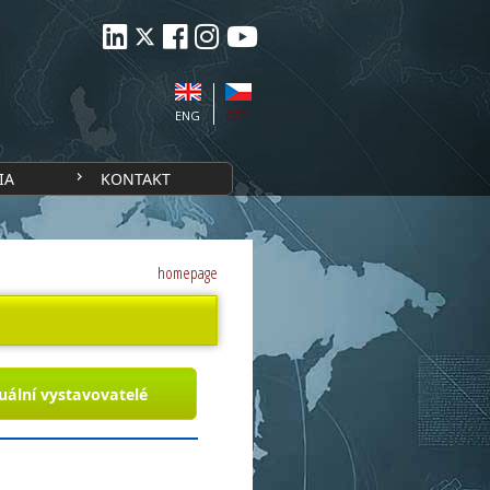
ENG
CZE
IA
KONTAKT
homepage
uální vystavovatelé