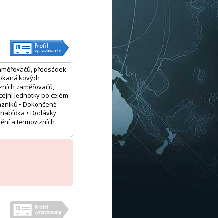
 zaměřovačů, předsádek
krokanálkových
izních zaměřovačů,
cejní jednotky po celém
kazníků • Dokončené
í nabídka • Dodávky
dění a termovizních