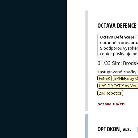
OCTAVA DEFENCE
Octava Defence je lí
obranném prostoru. 
S podporou vysokého
center poskytujeme s
31/33 Simi Brodski
zastupované značky
FENEK
SPHERE by O
UAS FLYCAT Х by Ven
ZIR Robotics
octava.ua/en
OPTOKON, a.s.