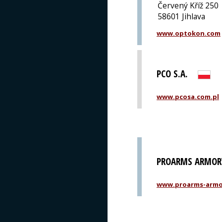
Červený Kříž 250
58601 Jihlava
www.optokon.com
PCO S.A.
www.pcosa.com.pl
PROARMS ARMORY,
www.proarms-armo