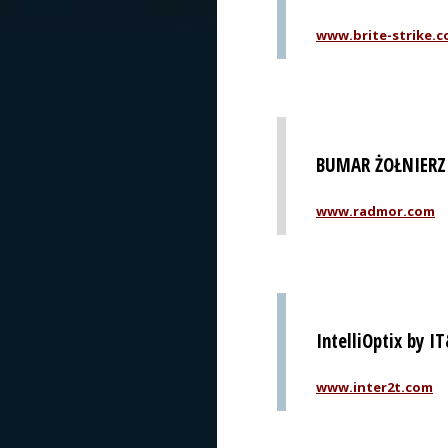
www.brite-strike.
BUMAR ŻOŁNIERZ 
www.radmor.com
IntelliOptix by I
www.inter2t.com