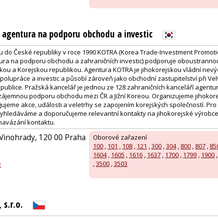
 agentura na podporu obchodu a investic
du do České republiky v roce 1990 KOTRA (Korea Trade-Investment Promot
tura na podporu obchodu a zahraničních investic) podporuje oboustrann
kou a Korejskou republikou. Agentura KOTRA je jihokorejskou vládní nevý
olupráce a investic a působí zároveň jako obchodní zastupitelství při Vel
epublice. Pražská kancelář je jednou ze 128 zahraničních kanceláří agent
vzájemnou podporu obchodu mezi ČR a Jižní Koreou. Organizujeme jihokor
ujeme akce, události a veletrhy se zapojením korejských společností. Pro
vyhledáváme a doporučujeme relevantní kontakty na jihokorejské výrobc
 navázání kontaktu.
 Vinohrady, 120 00 Praha
Oborové zařazení
100
,
101
,
108
,
121
,
300
,
304
,
800
,
807
,
85
1604
,
1605
,
1616
,
1637
,
1700
,
1799
,
1900
,
3500
,
3503
z
s.r.o.