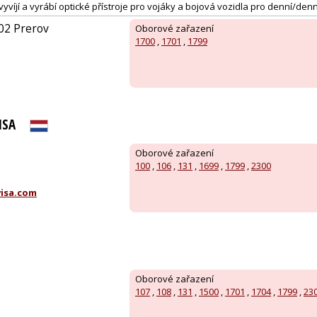
víjí a vyrábí optické přístroje pro vojáky a bojová vozidla pro denní/denní
002 Prerov
Oborové zařazení
1700
,
1701
,
1799
ISA
Oborové zařazení
100
,
106
,
131
,
1699
,
1799
,
2300
isa.com
Oborové zařazení
107
,
108
,
131
,
1500
,
1701
,
1704
,
1799
,
23