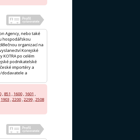
ion Agency, nebo také
ou hospodářskou
dělečnou organizací na
vyslanectví Korejské
ury KOTRA po celém
ejské podnikatelské
 české importéry a
e/dodavatele a
0
,
851
,
1600
,
1601
,
,
1903
,
2200
,
2299
,
2508