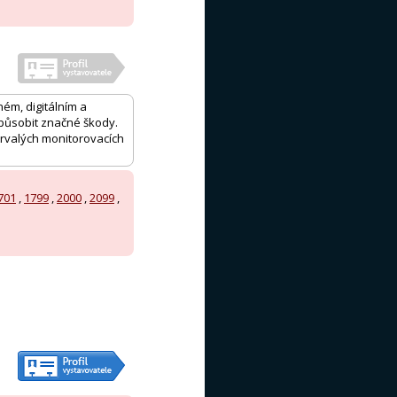
ém, digitálním a
působit značné škody.
trvalých monitorovacích
701
,
1799
,
2000
,
2099
,