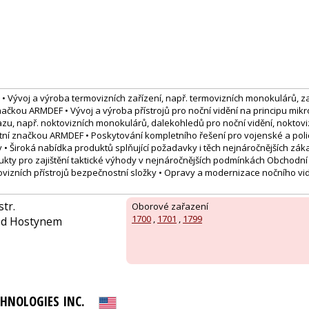
i: • Vývoj a výroba termovizních zařízení, např. termovizních monokulárů,
značkou ARMDEF • Vývoj a výroba přístrojů pro noční vidění na principu mi
azu, např. noktovizních monokulárů, dalekohledů pro noční vidění, noktov
ní značkou ARMDEF • Poskytování kompletního řešení pro vojenské a poli
y • Široká nabídka produktů splňující požadavky i těch nejnáročnějších zá
dukty pro zajištění taktické výhody v nejnáročnějších podmínkách Obchodn
ovizních přístrojů bezpečnostní složky • Opravy a modernizace nočního vi
tr.
Oborové zařazení
1700
,
1701
,
1799
pod Hostynem
CHNOLOGIES INC.