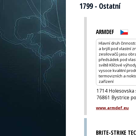
1799 - Ostatní
ARMDEF
Hlavní druh činnost
a brýlí pod vlastní 
zesilovačů jasu obr
předsádek pod vlast
světě Klíčové výhod
vysoce kvalitní pro
termovizních a nokt
zařízení
1714 Holesovska s
76861 Bystrice 
www.armdef.eu
BRITE-STRIKE TE