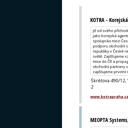
KOTRA - Korejská
Již od svého přícho
jako Korejská agen
spolupráci mezi Čes
podporu obchodní sp
republiky v České r
světě. Zajišťujeme 
mise do ČR a propag
obchodní partnery 
zajišťujeme prvotní
Škrétova 490/12,
2
www.kotrapraha.c
MEOPTA Systems, 