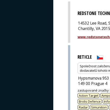
REDSTONE TECHN
14532 Lee Road, S
Chantilly, VA 201
www.redstonetech
RETICLE
Společnost založen
dodavatelů tohoto m
Hypsmanova 953
149 00 Prague 4
zastupované značky
Action Target
Aimpo
Brolis Defence
Info
Radar
Simunition