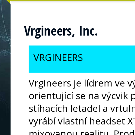
Vrgineers, Inc.
VRGINEERS
Vrgineers je lídrem ve v
orientující se na výcvik 
stíhacích letadel a vrtul
vyrábí vlastní headset X
mixovanou realitu. Prod