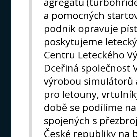
agregátů (turbohříd
a pomocných startov
podnik opravuje pís
poskytujeme letecký
Centru Leteckého Vý
Dceřiná společnost V
výrobou simulátorů 
pro letouny, vrtulník
době se podílíme na
spojených s přezbro
České republiky na b