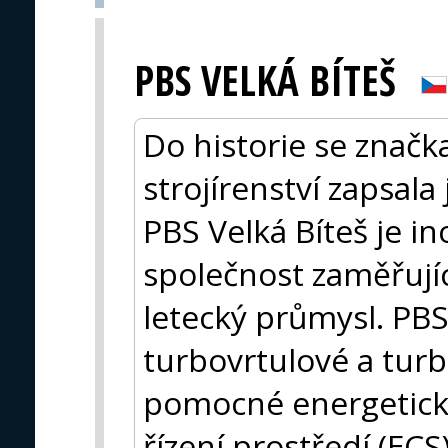
PBS VELKÁ BÍTEŠ
Do historie se značk
strojírenství zapsala
PBS Velká Bíteš je in
společnost zaměřujíc
letecký průmysl. PBS
turbovrtulové a tur
pomocné energetické
řízení prostředí (EC