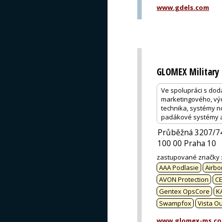
www.gdels.com
GLOMEX Military 
Ve spolupráci s doda
marketingového, výcv
technika, systémy noč
padákové systémy a 
Průběžná 3207/7
100 00 Praha 10
zastupované značky
AAA Podlasie
Airbo
AVON Protection
CE
Gentex OpsCore
K
Swampfox
Vista O
www.glomex-ms.c