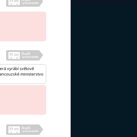
rá vyrábí světově
francouzské ministerstvo