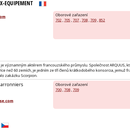
IX-EQUIPEMENT
Oborové zařazení
com
702
,
705
,
707
,
708
,
709
,
852
je významným aktérem francouzského průmyslu. Společnost ARQUUS, kte
více než 60 zemích, je jedním ze tří členů krátkodobého konsorcia, jemuž 
alo zakázku Scorpion.
Marronniers
Oborové zařazení
700
,
708
,
709
se.com