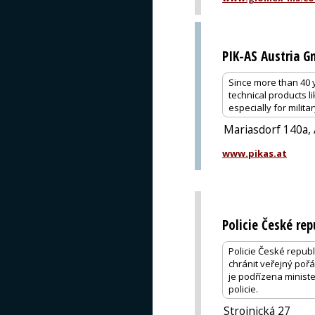
PIK-AS Austria 
Since more than 40 y
technical products l
especially for milit
Mariasdorf 140a,
www.pikas.at
Policie České rep
Policie České repub
chránit veřejný pořá
je podřízena minister
policie.
Strojnická 27