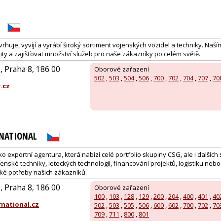
uje, vyvíjí a vyrábí široký sortiment vojenských vozidel a techniky. Naším
ity a zajišťovat množství služeb pro naše zákazníky po celém světě.
 Praha 8, 186 00
Oborové zařazení
502
,
503
,
504
,
506
,
700
,
702
,
704
,
707
,
70
.cz
RNATIONAL
ko exportní agentura, která nabízí celé portfolio skupiny CSG, ale i dalších 
nské techniky, leteckých technologií, financování projektů, logistiku nebo
ké potřeby našich zákazníků.
 Praha 8, 186 00
Oborové zařazení
100
,
103
,
128
,
129
,
200
,
204
,
400
,
401
,
40
national.cz
502
,
503
,
505
,
506
,
600
,
602
,
700
,
702
,
70
709
,
711
,
800
,
801