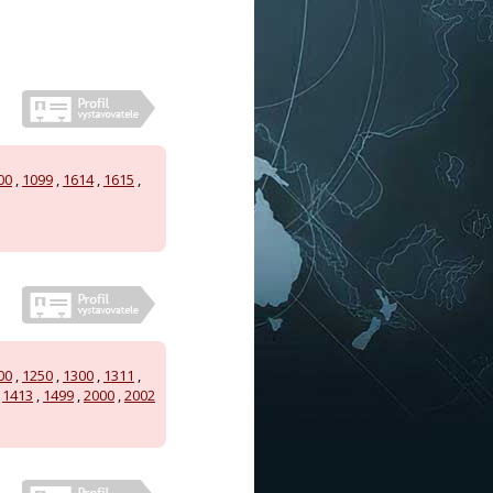
00
,
1099
,
1614
,
1615
,
00
,
1250
,
1300
,
1311
,
,
1413
,
1499
,
2000
,
2002