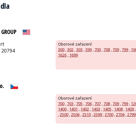
idla
E GROUP
rt
Oborové zařazení
300
,
302
,
303
,
399
,
700
,
708
,
709
,
799
,
10
, 20794
1626
,
1699
o.
Oborové zařazení
700
,
703
,
705
,
706
,
707
,
708
,
709
,
799
,
12
1400
,
1401
,
1402
,
1403
,
1405
,
1408
,
1409
,
2500
,
2506
,
2510
,
2599
,
2700
,
2704
,
2799