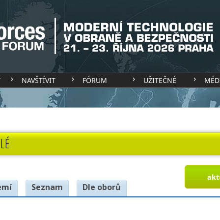
T
NAVŠTÍVIT
FÓRUM
UŽITEČNÉ
MÉD
LÉ
akt
emí
Seznam
Dle oborů