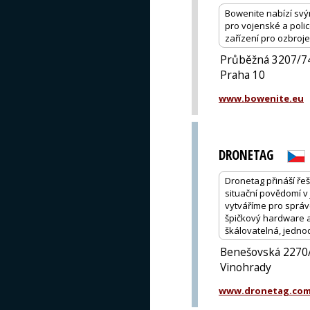
Bowenite nabízí svý
pro vojenské a polic
zařízení pro ozbroj
Průběžná 3207/7
Praha 10
www.bowenite.eu
DRONETAG
Dronetag přináší řeš
situační povědomí v
vytváříme pro správc
špičkový hardware a
škálovatelná, jedno
Benešovská 2270/
Vinohrady
www.dronetag.co