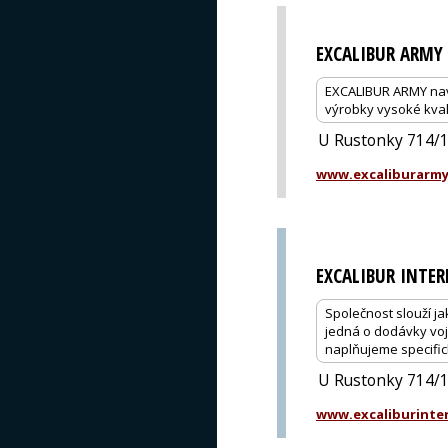
EXCALIBUR ARMY
EXCALIBUR ARMY navrh
výrobky vysoké kval
U Rustonky 714/1,
www.excaliburarmy
EXCALIBUR INTE
Společnost slouží ja
jedná o dodávky voje
naplňujeme specific
U Rustonky 714/1,
www.excaliburinter