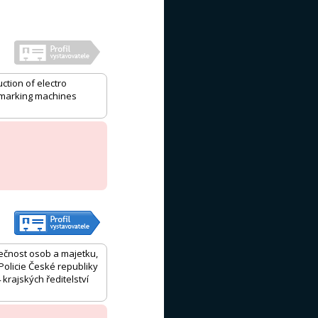
ction of electro
e marking machines
pečnost osob a majetku,
Policie České republiky
 krajských ředitelství