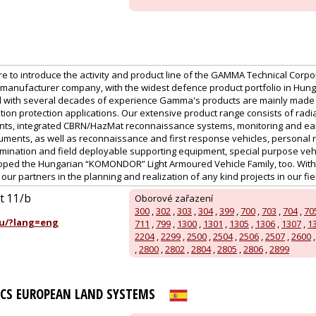
ure to introduce the activity and product line of the GAMMA Technical Corpor
manufacturer company, with the widest defence product portfolio in Hu
 with several decades of experience Gamma's products are mainly made for
tion protection applications. Our extensive product range consists of radi
nts, integrated CBRN/HazMat reconnaissance systems, monitoring and ear
uments, as well as reconnaissance and first response vehicles, personal r
ination and field deployable supporting equipment, special purpose vehic
ed the Hungarian “KOMONDOR” Light Armoured Vehicle Family, too. With a
ur partners in the planning and realization of any kind projects in our field
út 11/b
Oborové zařazení
300
,
302
,
303
,
304
,
399
,
700
,
703
,
704
,
70
u/?lang=eng
711
,
799
,
1300
,
1301
,
1305
,
1306
,
1307
,
1
2204
,
2299
,
2500
,
2504
,
2506
,
2507
,
2600
,
2800
,
2802
,
2804
,
2805
,
2806
,
2899
CS EUROPEAN LAND SYSTEMS