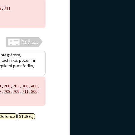
9
,
711
integrátora,
á technika, pozemní
zpilotní prostředky,
1
,
200
,
202
,
300
,
400
,
7
,
708
,
709
,
711
,
800
,
Defence
STUBELJ