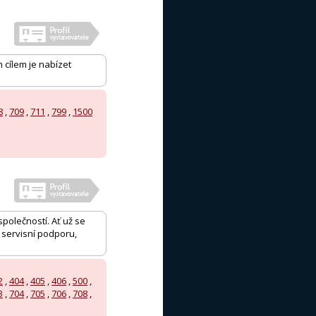
 cílem je nabízet
8
,
709
,
711
,
799
,
1500
společností. Ať už se
 servisní podporu,
2
,
404
,
405
,
406
,
500
,
3
,
704
,
705
,
706
,
708
,