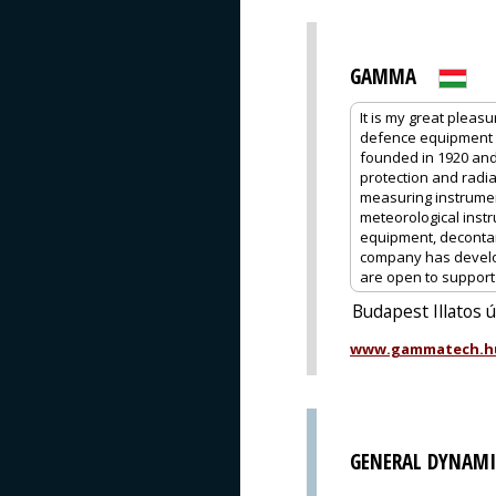
GAMMA
It is my great pleas
defence equipment 
founded in 1920 and
protection and radia
measuring instrume
meteorological instr
equipment, decontam
company has develop
are open to support o
Budapest Illatos 
www.gammatech.h
GENERAL DYNAMI