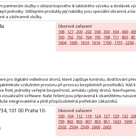
m partnerům služby v oblasti bojového & taktického výcviku a dodávek výc
ejní jednotky. Stěžejními produkty její nabídky jsou speciální obranná a b
ené a záchranné složky.
4a
Oborové zařazení
108
,
127
,
200
,
202
,
300
,
303
,
304
,
400
,
40
700
,
702
,
703
,
704
,
705
,
708
,
711
,
850
,
85
1604
,
1605
,
1614
,
1616
,
1700
,
1701
,
2200
ení pro digitální viditelnost dronů, které zajišťuje kontrolu, dodržování př
 jakémkoliv vzdušném prostoru při provozu bezpilotních prostředků. Náš
e flotil, jednotky veřejné bezpečnosti, armádu i piloty dronů. Navrhujeme
 vizualizační software. Naše řešení jsou připravená k okamžitému nasaze
duše integrovatelná a plně přizpůsobitelná potřebám zákazníků.
34, 101 00 Praha 10-
Oborové zařazení
100
,
104
,
112
,
119
,
124
,
127
,
129
,
132
,
20
799
,
802
,
803
,
807
,
850
,
851
,
1633
,
1699
,
2502
,
2504
,
2509
,
2600
,
2603
m