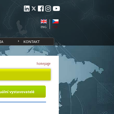
ENG
CZE
IA
KONTAKT
homepage
uální vystavovatelé