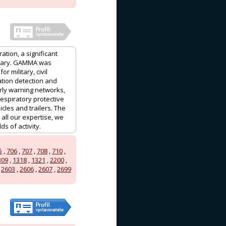
ation, a significant
ngary. GAMMA was
 military, civil
ation detection and
ly warning networks,
espiratory protective
les and trailers. The
ll our expertise, we
s of activity.
5
,
706
,
707
,
708
,
710
,
309
,
1318
,
1321
,
2200
,
,
2603
,
2606
,
2607
,
2699