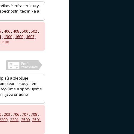
vikové infrastruktury
ezpečnostní technika a
5
,
406
,
408
,
500
,
502
,
1
,
1300
,
1600
,
1603
,
,
3100
edpisů a zlepšuje
 komplexní ekosystém
, vyvíjíme a spravujeme
ní, jsou snadno
0
,
203
,
706
,
707
,
708
,
2200
,
2201
,
2500
,
2501
,