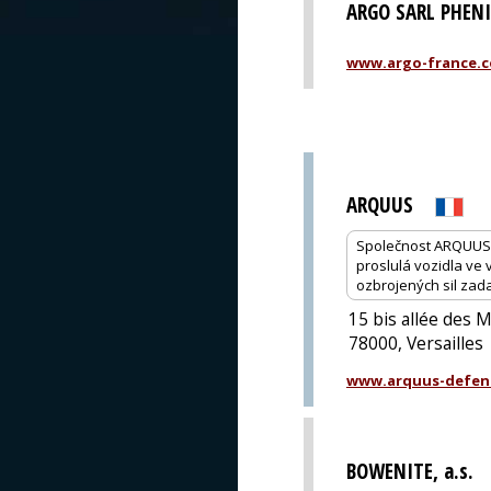
ARGO SARL PHEN
www.argo-france.
ARQUUS
Společnost ARQUUS 
proslulá vozidla ve 
ozbrojených sil zad
15 bis allée des 
78000, Versailles
www.arquus-defen
BOWENITE, a.s.