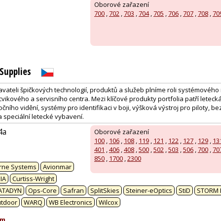
Oborové zařazení
700
,
702
,
703
,
704
,
705
,
706
,
707
,
708
,
70
Supplies
vateli špičkových technologií, produktů a služeb plníme roli systémového 
ikového a servisního centra. Mezi klíčové produkty portfolia patří leteck
ního vidění, systémy pro identifikaci v boji, výšková výstroj pro piloty, be
speciální letecké vybavení.
4a
Oborové zařazení
100
,
106
,
108
,
119
,
121
,
122
,
127
,
129
,
13
401
,
406
,
408
,
500
,
502
,
503
,
506
,
700
,
70
:
850
,
1700
,
2300
rne Systems
Avionmar
IA
Curtiss-Wright
ATADYN
Ops-Core
Safran
SplitSkies
Steiner-eOptics
StiD
STORM 
utdoor
WARQ
WB Electronics
Wilcox
om