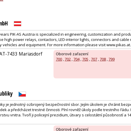
GmbH
ears PIK-AS Austria is specialized in engineering, customization and produ
ike high power relays, contactors, LED-interior lights, connectors and cabl
ary vehicles and equipment. For more information please visit www.pikas.at.
 AT-7433 Mariasdorf
Oborové zařazení
700
,
702
,
704
,
705
,
707
,
708
,
799
ubliky
liky je jednotný ozbrojený bezpečnostní sbor. Jejím úkolem je chránit bez
dek a předcházet trestné činnosti. Plní rovněž úkoly podle trestního řádu. 
stvu vnitra. Tvoří ji policejní prezidium, útvary s celostátní působností a 14
Oborové zařazení