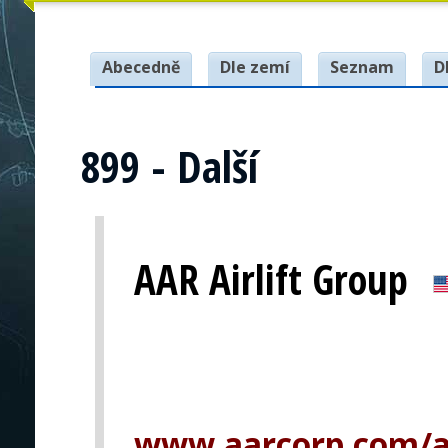
Abecedně
Dle zemí
Seznam
D
899 - Další
AAR Airlift Group
www.aarcorp.com/ai