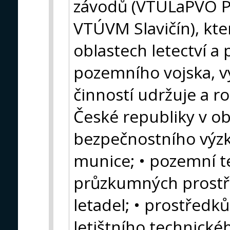
závodů (VTÚLaPVO P
VTÚVM Slavičín), kter
oblastech letectví a
pozemního vojska, v
činností udržuje a r
České republiky v ob
bezpečnostního výzk
munice; • pozemní te
průzkumných prostře
letadel; • prostředk
letištního technické