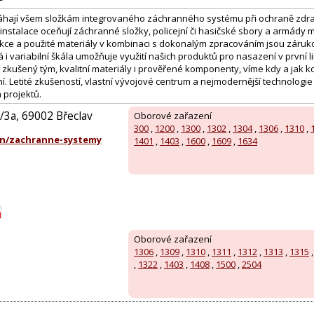
ají všem složkám integrovaného záchranného systému při ochraně zdraví,
tu instalace oceňují záchranné složky, policejní či hasičské sbory a armády
ce a použité materiály v kombinaci s dokonalým zpracováním jsou záruko
 i variabilní škála umožňuje využití našich produktů pro nasazení v první lin
kušený tým, kvalitní materiály i prověřené komponenty, víme kdy a jak 
vání. Letité zkušeností, vlastní vývojové centrum a nejmodernější technolog
h projektů.
/3a, 69002 Břeclav
Oborové zařazení
300
,
1200
,
1300
,
1302
,
1304
,
1306
,
1310
,
n/zachranne-systemy
1401
,
1403
,
1600
,
1609
,
1634
Oborové zařazení
1306
,
1309
,
1310
,
1311
,
1312
,
1313
,
1315
,
1322
,
1403
,
1408
,
1500
,
2504