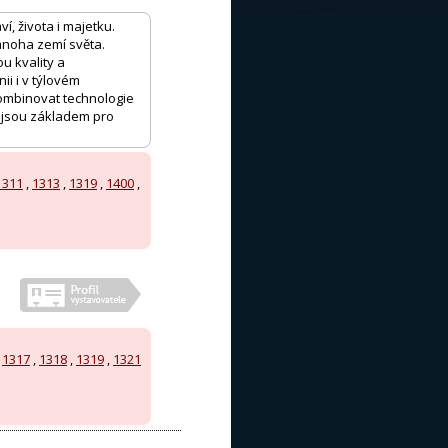
 života i majetku.
 mnoha zemí světa.
u kvality a
ii i v týlovém
kombinovat technologie
ie jsou základem pro
1311
,
1313
,
1319
,
1400
,
,
1317
,
1318
,
1319
,
1321