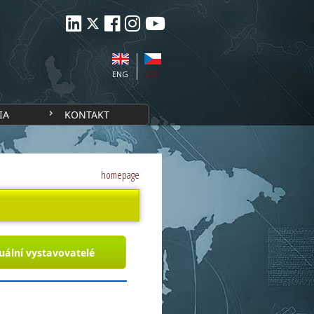
ENG
CZE
IA
KONTAKT
homepage
uální vystavovatelé