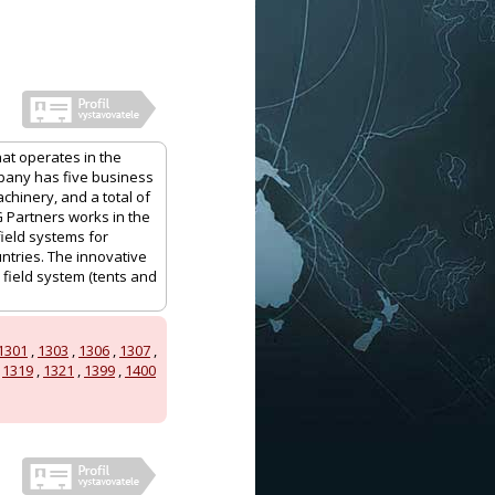
hat operates in the
mpany has five business
achinery, and a total of
G Partners works in the
field systems for
ntries. The innovative
 field system (tents and
1301
,
1303
,
1306
,
1307
,
,
1319
,
1321
,
1399
,
1400