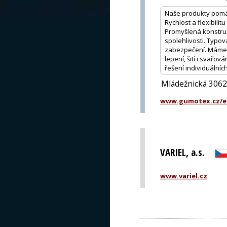
Naše produkty pomáh
Rychlost a flexibili
Promyšlená konstruk
spolehlivosti. Typová
zabezpečení. Máme z
lepení, šití i svařo
řešení individuálníc
Mládežnická 3062
www.gumotex.cz/e
VARIEL, a.s.
www.variel.cz