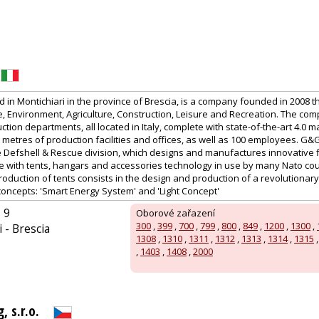
in Montichiari in the province of Brescia, is a company founded in 2008 t
 Environment, Agriculture, Construction, Leisure and Recreation. The co
tion departments, all located in Italy, complete with state-of-the-art 4.0 m
etres of production facilities and offices, as well as 100 employees. G&
the Defshell & Rescue division, which designs and manufactures innovative 
te with tents, hangars and accessories technology in use by many Nato cou
production of tents consists in the design and production of a revolutionary
concepts: 'Smart Energy System' and 'Light Concept'
 9
Oborové zařazení
300
,
399
,
700
,
799
,
800
,
849
,
1200
,
1300
,
 - Brescia
1308
,
1310
,
1311
,
1312
,
1313
,
1314
,
1315
,
1403
,
1408
,
2000
 s.r.o.