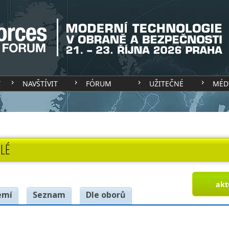
T
NAVŠTÍVIT
FÓRUM
UŽITEČNÉ
MÉD
LÉ
akt
emí
Seznam
Dle oborů