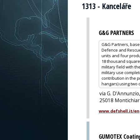
1313 - Kanceláře
G&G PARTNERS
G&G Partners, based 
Defence and Rescue,
units and four produc
18 thousand square m
military field with 
military use comple
contribution in the 
hangars) using two 
via G. D'Annunzio,
25018 Montichiari
www.defshell.it/en
GUMOTEX Coating,