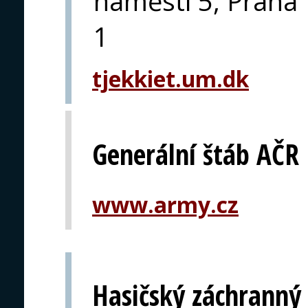
náměstí 5, Praha
1
tjekkiet.um.dk
Generální štáb AČR
www.army.cz
Hasičský záchranný