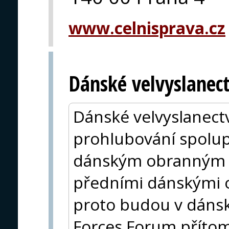
www.celnisprava.cz
Dánské velvyslanect
Dánské velvyslanectv
prohlubování spolu
dánským obranným p
předními dánskými 
proto budou v dáns
Forces Forum přítom