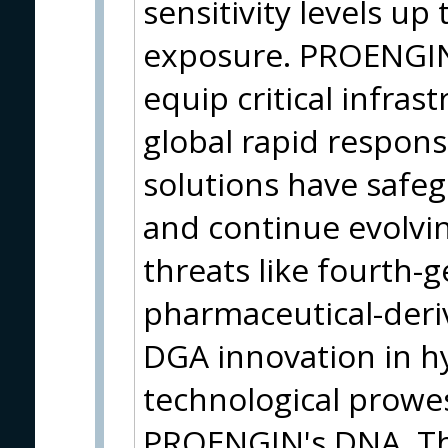
sensitivity levels up
exposure. PROENGIN
equip critical infrast
global rapid respons
solutions have safe
and continue evolvi
threats like fourth-
pharmaceutical-deri
DGA innovation in h
technological prowes
PROENGIN's DNA. Th