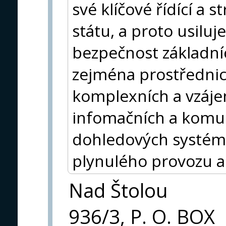
své klíčové řídící a s
státu, a proto usiluj
bezpečnost základn
zejména prostředni
komplexních a vzáj
infomačních a komu
dohledových systémů 
plynulého provozu a
Nad Štolou
936/3, P. O. BOX