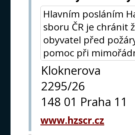
Hlavním posláním H
sboru ČR je chránit ž
obyvatel před požár
pomoc při mimořádn
Kloknerova
2295/26
148 01 Praha 11
www.hzscr.cz