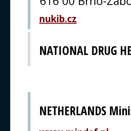
616 00 Brno-Žab
nukib.cz
NATIONAL DRUG H
NETHERLANDS Minis