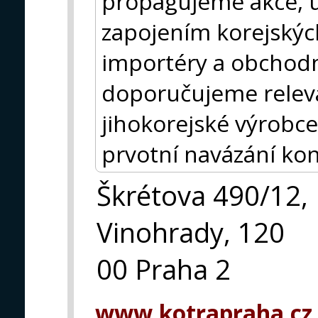
propagujeme akce, ud
zapojením korejských
importéry a obchodn
doporučujeme releva
jihokorejské výrobce
prvotní navázání kon
Škrétova 490/12,
Vinohrady, 120
00 Praha 2
www.kotrapraha.cz