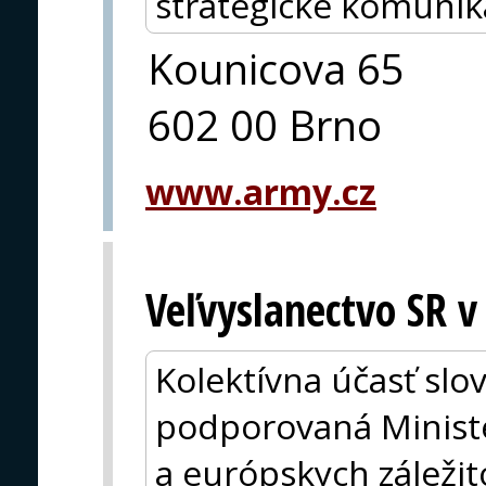
strategické komunik
Kounicova 65
602 00 Brno
www.army.cz
Veľvyslanectvo SR v
Kolektívna účasť slo
podporovaná Minist
a európskych záležit