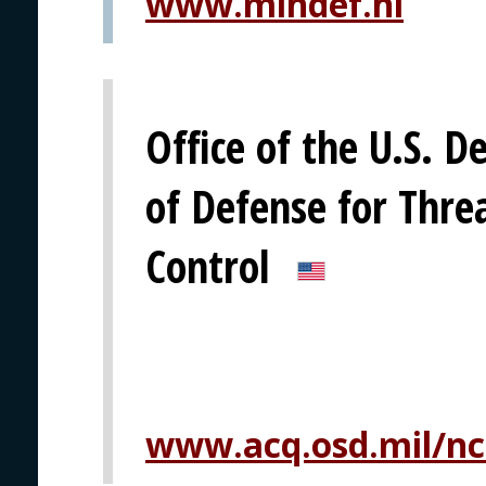
www.mindef.nl
Office of the U.S. D
of Defense for Thr
Control
www.acq.osd.mil/nc