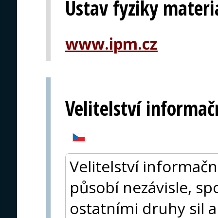
Ústav fyziky mater
www.ipm.cz
Velitelství informač
Velitelství informačn
působí nezávisle, sp
ostatními druhy sil 