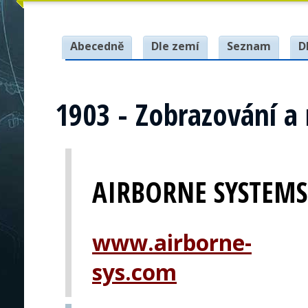
Abecedně
Dle zemí
Seznam
D
1903 - Zobrazování a 
AIRBORNE SYSTEMS 
www.airborne-
sys.com