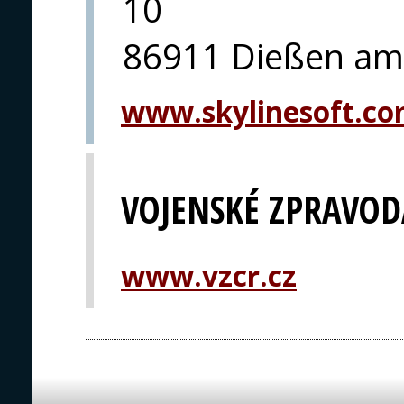
10
86911 Dießen a
www.skylinesoft.c
VOJENSKÉ ZPRAVOD
www.vzcr.cz