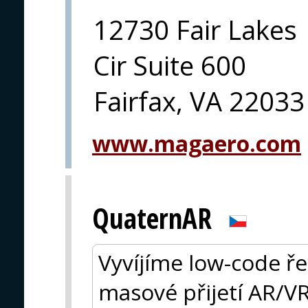
12730 Fair Lakes
Cir Suite 600
Fairfax, VA 22033
www.magaero.com
QuaternAR
Vyvíjíme low-code ře
masové přijetí AR/VR