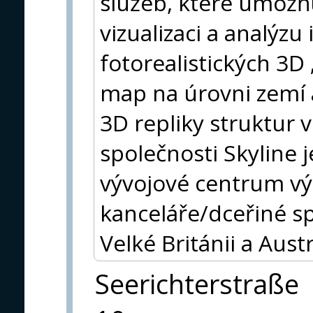
služeb, které umožňuj
vizualizaci a analýzu 
fotorealistických 3D 
map na úrovni zemí 
3D repliky struktur v
společnosti Skyline 
vývojové centrum výz
kanceláře/dceřiné s
Velké Británii a Austrá
Seerichterstraße