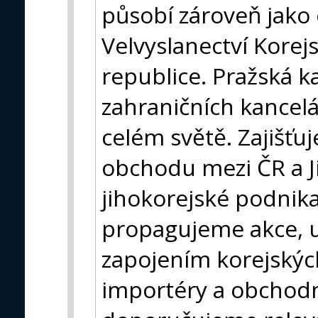
působí zároveň jako 
Velvyslanectví Korej
republice. Pražská k
zahraničních kancel
celém světě. Zajišť
obchodu mezi ČR a J
jihokorejské podnik
propagujeme akce, ud
zapojením korejských
importéry a obchodn