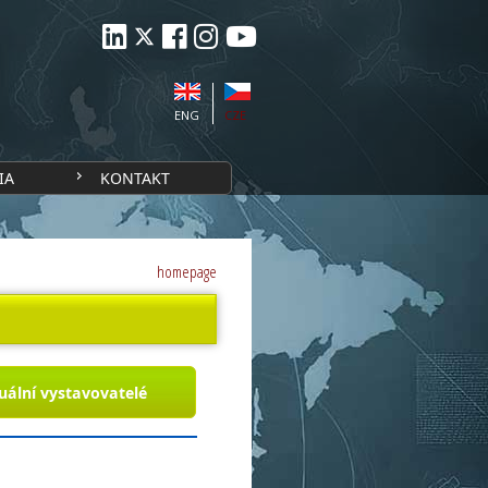
ENG
CZE
IA
KONTAKT
homepage
uální vystavovatelé