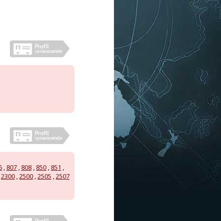
6
,
807
,
808
,
850
,
851
,
,
2300
,
2500
,
2505
,
2507