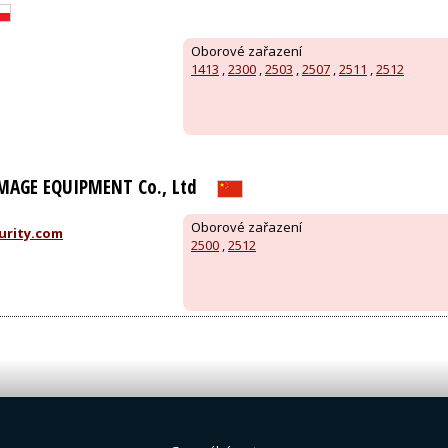
Oborové zařazení
1413
,
2300
,
2503
,
2507
,
2511
,
2512
MAGE EQUIPMENT Co., Ltd
Oborové zařazení
urity.com
2500
,
2512