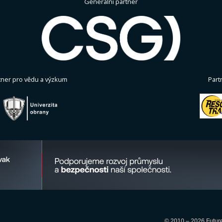
Generální partner
tner pro vědu a výzkum
Part
© 2010 – 2026 Future