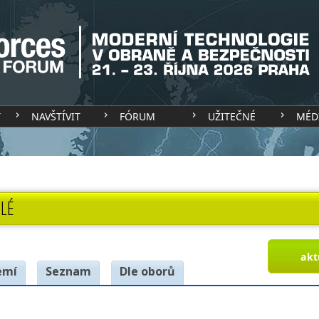
T
NAVŠTÍVIT
FÓRUM
UŽITEČNÉ
MÉD
LÉ
akt
emí
Seznam
Dle oborů