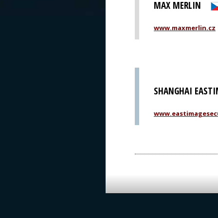
MAX MERLIN
www.maxmerlin.cz
SHANGHAI EASTI
www.eastimagesec