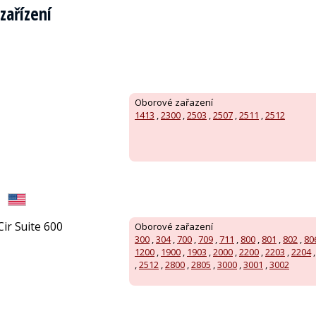
zařízení
Oborové zařazení
1413
,
2300
,
2503
,
2507
,
2511
,
2512
Cir Suite 600
Oborové zařazení
300
,
304
,
700
,
709
,
711
,
800
,
801
,
802
,
80
1200
,
1900
,
1903
,
2000
,
2200
,
2203
,
2204
,
2512
,
2800
,
2805
,
3000
,
3001
,
3002