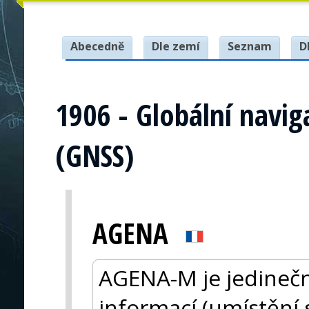
Abecedně
Dle zemí
Seznam
D
1906 - Globální navig
(GNSS)
AGENA
AGENA-M je jedinečn
informací (umístění