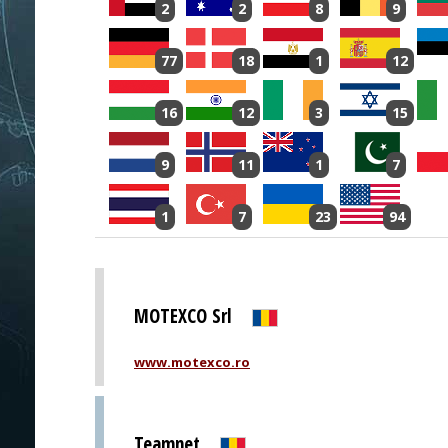
2
2
8
9
77
18
1
12
16
12
3
15
9
11
1
7
1
7
23
94
MOTEXCO Srl
www.motexco.ro
Teamnet