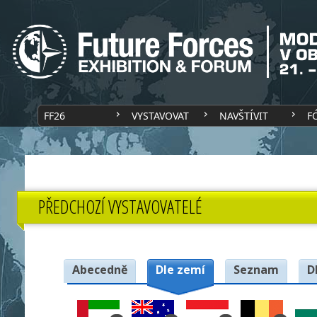
FF26
VYSTAVOVAT
NAVŠTÍVIT
F
PŘEDCHOZÍ VYSTAVOVATELÉ
Abecedně
Dle zemí
Seznam
D