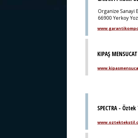
Organize Sanayi 
66900 Yerkoy Yoz
www.garantikompo
KIPAŞ MENSUCAT 
www.kipasmensuca
SPECTRA - Öztek 
www.oztektekstil.