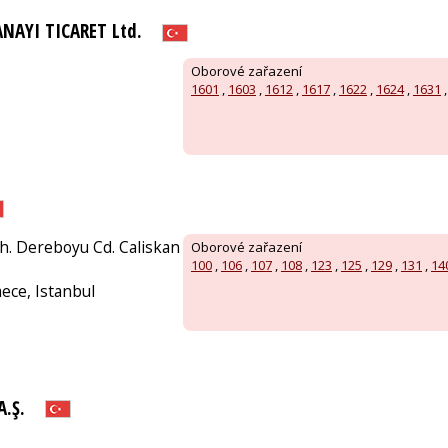
ANAYI TICARET Ltd.
Oborové zařazení
1601
,
1603
,
1612
,
1617
,
1622
,
1624
,
1631
h. Dereboyu Cd. Caliskan
Oborové zařazení
100
,
106
,
107
,
108
,
123
,
125
,
129
,
131
,
14
ce, Istanbul
A.Ş.