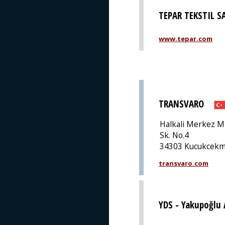
TEPAR TEKSTIL S
www.tepar.com
TRANSVARO
Halkali Merkez M
Sk. No.4
34303 Kucukcekme
transvaro.com
YDS - Yakupoğlu 