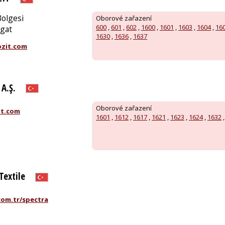
Bolgesi
Oborové zařazení
600
,
601
,
602
,
1600
,
1601
,
1603
,
1604
,
16
gat
1630
,
1636
,
1637
zit.com
A.Ş.
Oborové zařazení
t.com
1601
,
1612
,
1617
,
1621
,
1623
,
1624
,
1632
Textile
com.tr/spectra