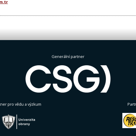
m.tr
Generální partner
tner pro vědu a výzkum
Part