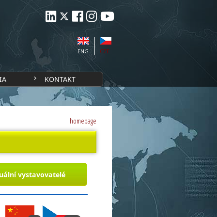
ENG
CZE
IA
KONTAKT
homepage
uální vystavovatelé