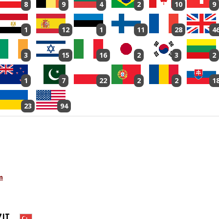
8
9
4
2
10
9
1
12
1
11
28
4
3
15
16
2
3
2
1
7
22
2
2
1
23
94
m
ZIT