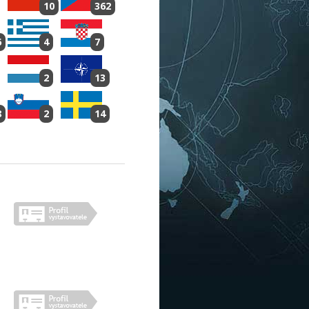
10
362
6
4
7
2
13
8
2
14