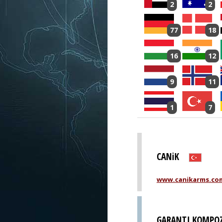
2
2
77
18
16
12
9
11
1
7
CANiK
www.canikarms.co
GARANTI KOMPO