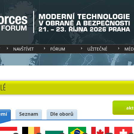
T
NAVŠTÍVIT
FÓRUM
UŽITEČNÉ
MÉD
LÉ
akt
emí
Seznam
Dle oborů