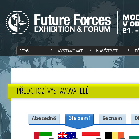
FF26
VYSTAVOVAT
NAVŠTÍVIT
F
PŘEDCHOZÍ VYSTAVOVATELÉ
Abecedně
Dle zemí
Seznam
D