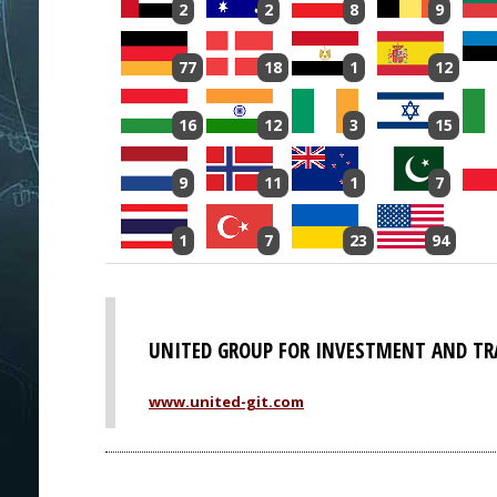
2
2
8
9
77
18
1
12
16
12
3
15
9
11
1
7
1
7
23
94
UNITED GROUP FOR INVESTMENT AND TR
www.united-git.com