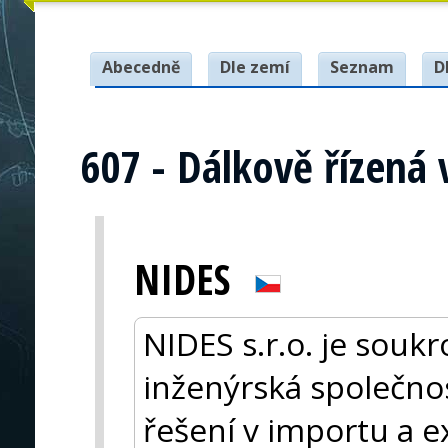
Abecedně
Dle zemí
Seznam
D
607 - Dálkově řízená 
NIDES
NIDES s.r.o. je sou
inženýrská společnos
řešení v importu a 