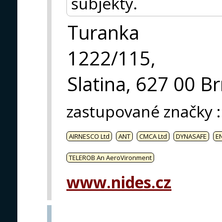
subjekty.
Turanka
1222/115,
Slatina, 627 00 B
zastupované značky
:
AIRNESCO Ltd
ANT
CMCA Ltd
DYNASAFE
E
TELEROB An AeroVironment
www.nides.cz