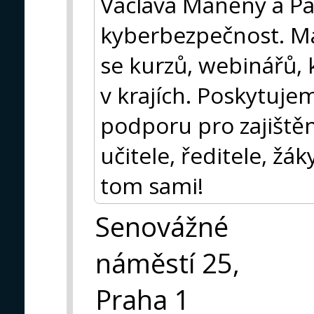
Václava Maněny a Pa
kyberbezpečnost. Má
se kurzů, webinářů,
v krajích. Poskytuje
podporu pro zajiště
učitele, ředitele, žáky
tom sami!
Senovážné
náměstí 25,
Praha 1