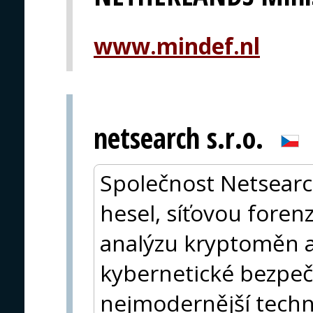
www.mindef.nl
netsearch s.r.o.
Společnost Netsearc
hesel, síťovou foren
analýzu kryptoměn a 
kybernetické bezpeč
nejmodernější techn