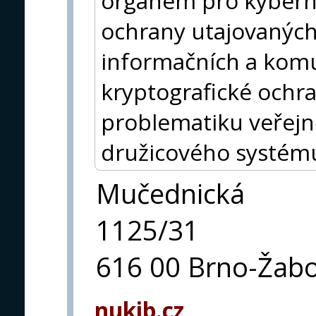
orgánem pro kybern
ochrany utajovaných 
informačních a kom
kryptografické ochra
problematiku veřejn
družicového systému
Mučednická
1125/31
616 00 Brno-Žab
nukib.cz