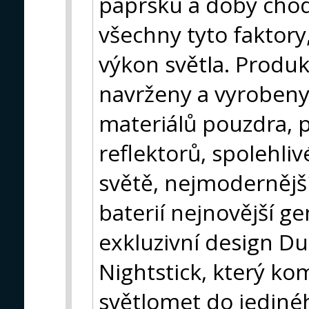
paprsku a doby chod
všechny tyto faktory,
výkon světla. Produk
navrženy a vyrobeny 
materiálů pouzdra, 
reflektorů, spolehli
světě, nejmodernější
baterií nejnovější ge
exkluzivní design Du
Nightstick, který ko
světlomet do jediné