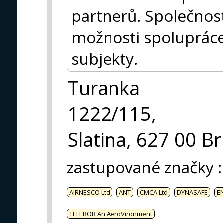
partnerů. Společnost
možnosti spolupráce 
subjekty.
Turanka
1222/115,
Slatina, 627 00 B
zastupované značky
:
AIRNESCO Ltd
ANT
CMCA Ltd
DYNASAFE
E
TELEROB An AeroVironment