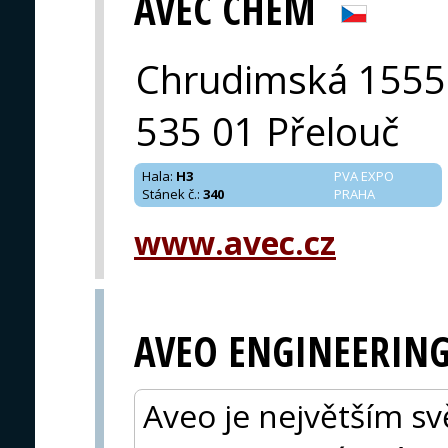
AVEC CHEM
Chrudimská 1555
535 01 Přelouč
Hala
:
H3
PVA EXPO
Stánek č.
:
340
PRAHA
www.avec.cz
AVEO ENGINEERIN
Aveo je největším s