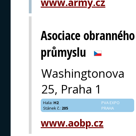
www.army.cz
Asociace obranného
průmyslu
Washingtonova
25, Praha 1
Hala
:
H2
PVA EXPO
Stánek č.
:
205
PRAHA
www.aobp.cz