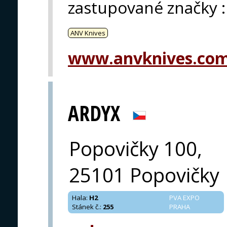
zastupované značky
:
ANV Knives
www.anvknives.co
ARDYX
Popovičky 100,
25101 Popovičky
Hala
:
H2
PVA EXPO
Stánek č.
:
255
PRAHA