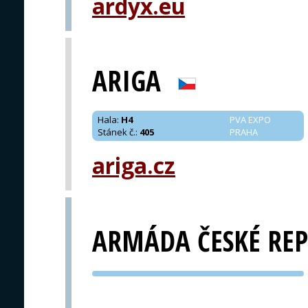
ardyx.eu
ARIGA
Hala
:
H4
PVA EXPO
Stánek č.
:
405
PRAHA
ariga.cz
ARMÁDA ČESKÉ REP
PVA EXPO
PRAHA