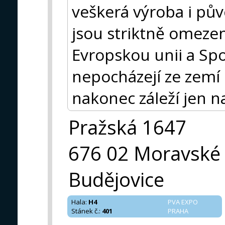
veškerá výroba i pů
jsou striktně omeze
Evropskou unii a Spo
nepocházejí ze zemí
nakonec záleží jen n
Pražská 1647
676 02 Moravské
Budějovice
Hala
:
H4
PVA EXPO
Stánek č.
:
401
PRAHA