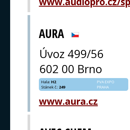
www.audiopro.cz/spe
AURA
Úvoz 499/56
602 00 Brno
Hala
:
H2
PVA EXPO
Stánek č.
:
249
PRAHA
www.aura.cz