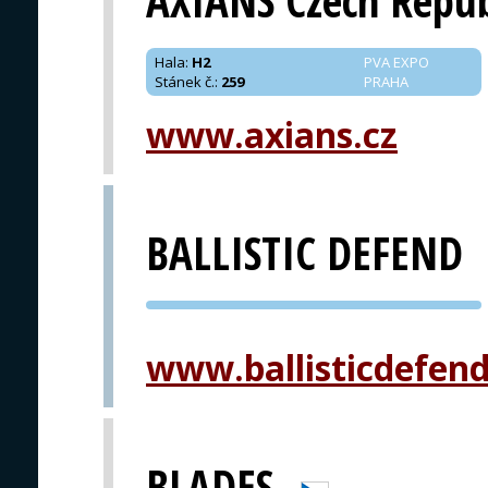
AXIANS Czech Repub
Hala
:
H2
PVA EXPO
Stánek č.
:
259
PRAHA
www.axians.cz
BALLISTIC DEFEND
PVA EXPO
PRAHA
www.ballisticdefen
BLADES