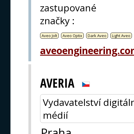
PVA EXPO
zastupované
PRAHA
značky
:
Aveo Jolt
Aveo Optix
Dark Aveo
Light Aveo
aveoengineering.c
AVERIA
Vydavatelství digitá
médií
Praha