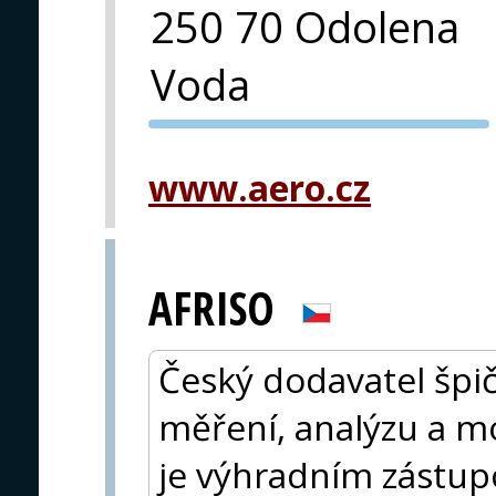
250 70 Odolena
Voda
PVA EXPO
PRAHA
www.aero.cz
AFRISO
Český dodavatel špi
měření, analýzu a m
je výhradním zástup