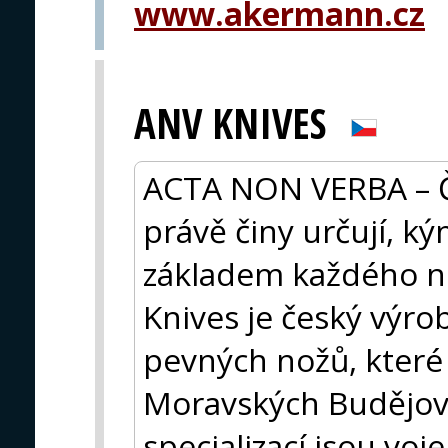
www.akermann.cz
ANV KNIVES
ACTA NON VERBA – Či
právě činy určují, ký
základem každého no
Knives je český výro
pevných nožů, které
Moravských Budějovic
specializací jsou voj