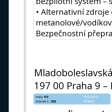
bezpilotní systém –
• Alternativní zdroje
metanolové/vodíkové
Bezpečnostní přepra
Mladoboleslavsk
197 00 Praha 9 – 
Hala
:
H3
PVA EXPO
Stánek č.
:
303
PRAHA