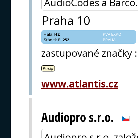
AudioCodes a Barco.
Praha 10
Hala
:
H2
PVA EXPO
Stánek č.
:
252
PRAHA
zastupované značky
:
Pexip
www.atlantis.cz
Audiopro s.r.o.
Audiopro s.r.o. založ