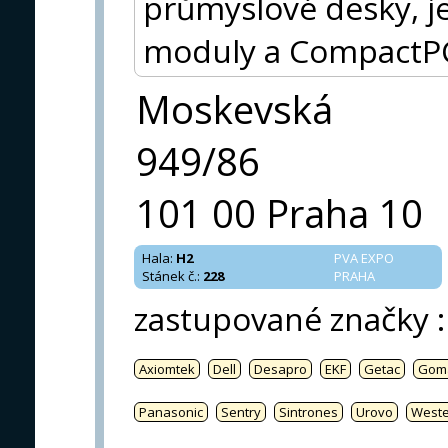
průmyslové desky, j
moduly a CompactP
Moskevská
949/86
101 00 Praha 10
Hala
:
H2
PVA EXPO
Stánek č.
:
228
PRAHA
zastupované značky
:
Axiomtek
Dell
Desapro
EKF
Getac
Gom
Panasonic
Sentry
Sintrones
Urovo
West