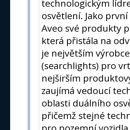
technologickým lídre
osvětlení. Jako prvn
Aveo své produkty p
která přistála na od
je největším výrobce
(searchlights) pro v
nejširším produktov
zaujímá vedoucí techn
oblasti duálního osv
přičemž stejné tech
pro pozemní vozidla