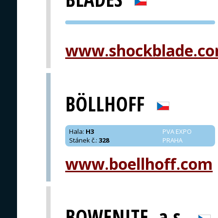
PVA EXPO
PRAHA
www.shockblade.c
BÖLLHOFF
Hala
:
H3
PVA EXPO
Stánek č.
:
328
PRAHA
www.boellhoff.com
BOWENITE, a.s.