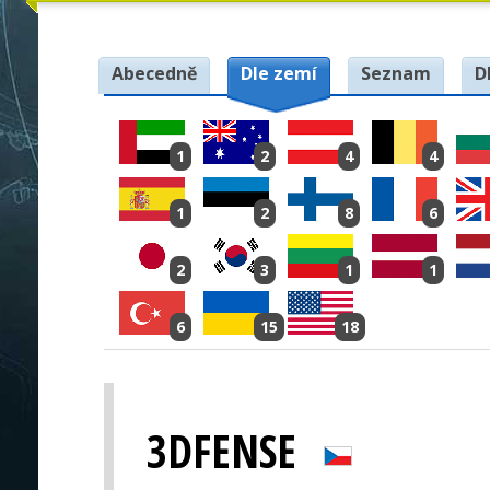
Abecedně
Dle zemí
Seznam
D
1
2
4
4
1
2
8
6
2
3
1
1
6
15
18
3DFENSE