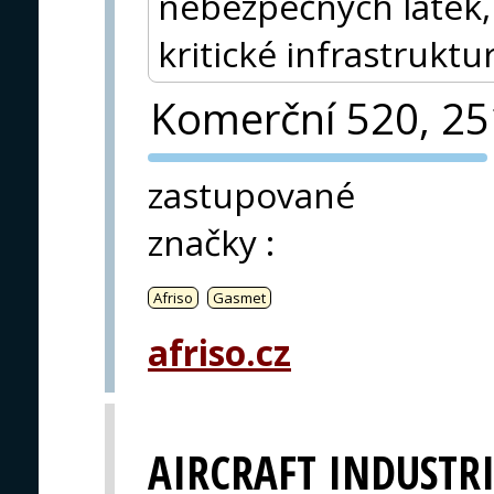
nebezpečných látek, 
kritické infrastruktu
Komerční 520, 2
PVA EXPO
zastupované
PRAHA
značky
:
Afriso
Gasmet
afriso.cz
AIRCRAFT INDUSTRI