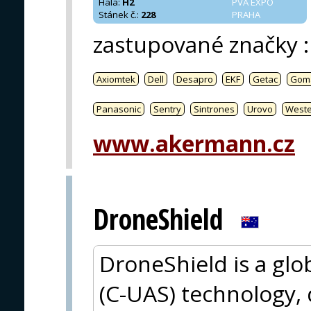
Hala
:
H2
PVA EXPO
Stánek č.
:
228
PRAHA
zastupované značky
:
Axiomtek
Dell
Desapro
EKF
Getac
Gom
Panasonic
Sentry
Sintrones
Urovo
West
www.akermann.cz
DroneShield
DroneShield is a glo
(C-UAS) technology,