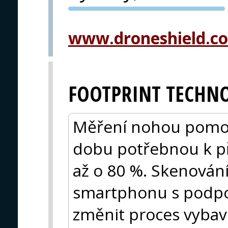
PVA EXPO
PRAHA
www.droneshield.c
FOOTPRINT TECHN
Měření nohou pomoc
dobu potřebnou k př
až o 80 %. Skenová
smartphonu s podpo
změnit proces vybavo