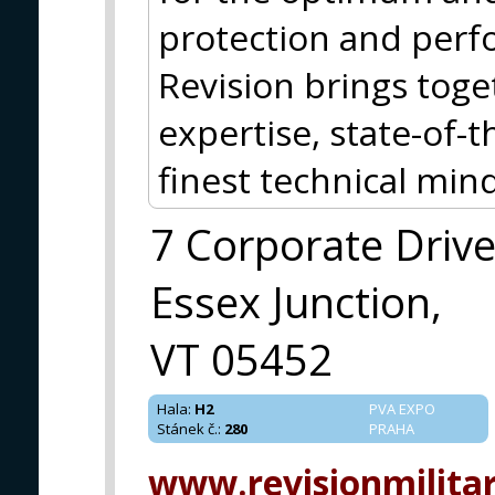
protection and perf
Revision brings tog
expertise, state-of-
finest technical mind
7 Corporate Driv
Essex Junction,
VT 05452
Hala
:
H2
PVA EXPO
Stánek č.
:
280
PRAHA
www.revisionmilita