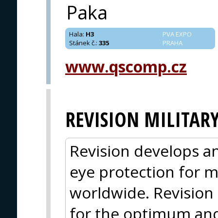
Paka
Hala
:
H3
PVA EXPO
Stánek č.
:
335
PRAHA
www.qscomp.cz
REVISION MILITAR
Revision develops an
eye protection for mi
worldwide. Revision 
for the optimum and