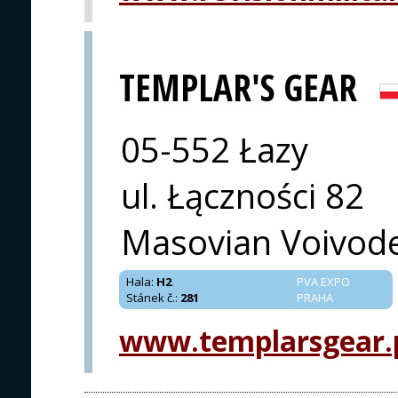
TEMPLAR'S GEAR
05-552 Łazy
ul. Łączności 82
Masovian Voivod
Hala
:
H2
PVA EXPO
Stánek č.
:
281
PRAHA
www.templarsgear.