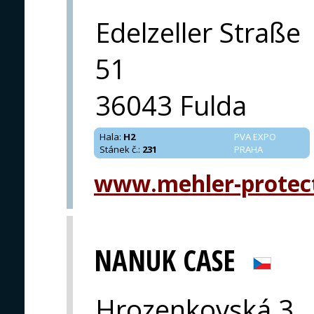
Edelzeller Straße
51
36043 Fulda
Hala
:
H2
PVA EXPO
Stánek č.
:
231
PRAHA
www.mehler-protec
NANUK CASE
Hrozenkovská 3