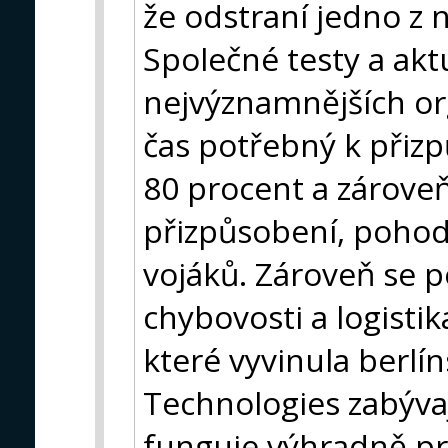
že odstraní jedno z n
Společné testy a aktu
nejvýznamnějších or
čas potřebný k přizpů
80 procent a zároveň
přizpůsobení, pohod
vojáků. Zároveň se 
chybovosti a logistik
které vyvinula berlí
Technologies zabývaj
funguje výhradně p