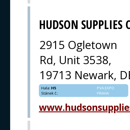
HUDSON SUPPLIES 
2915 Ogletown
Rd, Unit 3538,
19713 Newark, DE
Hala
:
H5
PVA EXPO
Stánek č.
:
PRAHA
www.hudsonsupplie