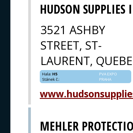
HUDSON SUPPLIES 
3521 ASHBY
STREET, ST-
LAURENT, QUEBE
Hala
:
H5
PVA EXPO
Stánek č.
:
PRAHA
www.hudsonsupplie
MEHLER PROTECTI