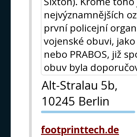
Sixton). Kromě toho j
nejvýznamnějších oz
první policejní organ
vojenské obuvi, jak
nebo PRABOS, již spo
obuv byla doporučov
Alt-Stralau 5b,
10245 Berlin
PVA EXPO
PRAHA
footprinttech.de