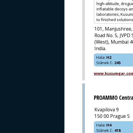
high-altitude, drogu
inflatable decoys a
laboratories, Kusum
to finished solutions
101, Manjushree,
Road No. 5, JVPD 
(West), Mumbai 4
India.
Hala
:
H2
Stánek č.
:
245
www.kusumgar.co
PROAMMO Centra
Kvapilova 9
150 00 Prague 5
Hala
:
H4
Stánek č.
:
418