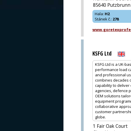
85640 Putzbrunn
Hala
:
H2
Stánek č.
:
278
www.goretexprofe
KSFG Ltd
KSFG Ltd is a UK-ba
performance load ca
and professional us
combines decades o
capability to deliv
agencies, defence p
OEM solutions tailor
equipment programme
collaborative approa
customer partnershi
globe.
1 Fair Oak Court