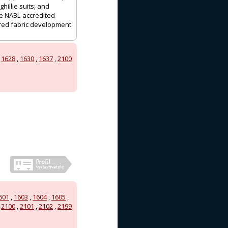
illie suits; and
se NABL-accredited
ered fabric development
,
1628
,
1630
,
1637
,
2100
601
,
1603
,
1604
,
1605
,
,
2100
,
2101
,
2102
,
2199