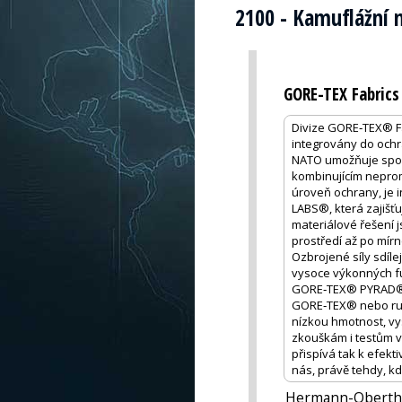
2100 - Kamuflážní 
GORE-TEX Fabrics
Divize GORE‑TEX® Fab
integrovány do ochr
NATO umožňuje spol
kombinujícím neprom
úroveň ochrany, je 
LABS®, která zajišť
materiálové řešení 
prostředí až po mírn
Ozbrojené síly sdíle
vysoce výkonných fu
GORE‑TEX® PYRAD®, 
GORE‑TEX® nebo ruka
nízkou hmotnost, vy
zkouškám i testům v
přispívá tak k efekti
nás, právě tehdy, kd
Hermann-Oberth-