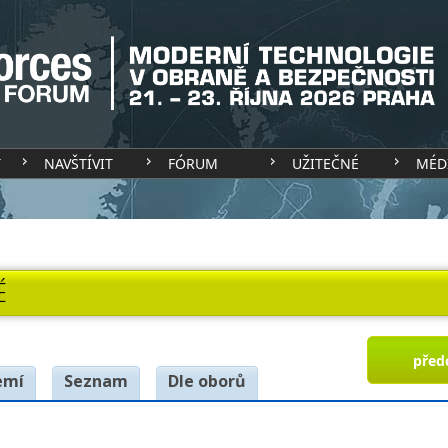
T
NAVŠTÍVIT
FÓRUM
UŽITEČNÉ
MÉD
É
před
emí
Seznam
Dle oborů