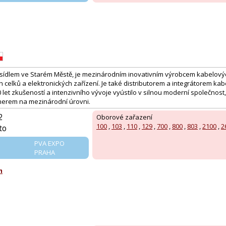
se sídlem ve Starém Městě, je mezinárodním inovativním výrobcem kabelový
 celků a elektronických zařízení. Je také distributorem a integrátorem k
 let zkušeností a intenzivního vývoje vyústilo v silnou moderní společnost,
erem na mezinárodní úrovni.
2
Oborové zařazení
100
,
103
,
110
,
129
,
700
,
800
,
803
,
2100
,
2
to
PVA EXPO
PRAHA
m