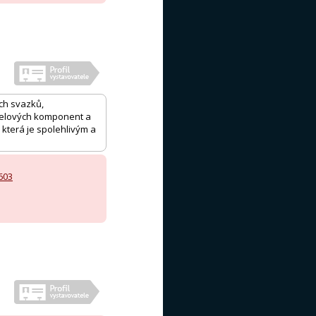
ch svazků,
abelových komponent a
 která je spolehlivým a
603