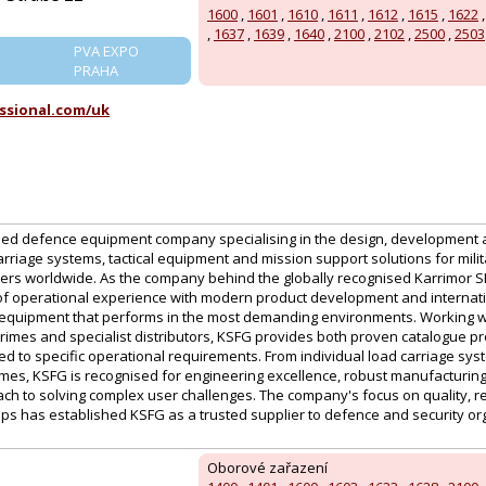
1600
,
1601
,
1610
,
1611
,
1612
,
1615
,
1622
,
1637
,
1639
,
1640
,
2100
,
2102
,
2500
,
2503
PVA EXPO
PRAHA
ssional.com/uk
sed defence equipment company specialising in the design, development a
rriage systems, tactical equipment and mission support solutions for mili
ers worldwide. As the company behind the globally recognised Karrimor S
f operational experience with modern product development and internat
er equipment that performs in the most demanding environments. Working 
rimes and specialist distributors, KSFG provides both proven catalogue 
ed to specific operational requirements. From individual load carriage sy
s, KSFG is recognised for engineering excellence, robust manufacturin
ch to solving complex user challenges. The company's focus on quality, rel
ps has established KSFG as a trusted supplier to defence and security or
Oborové zařazení