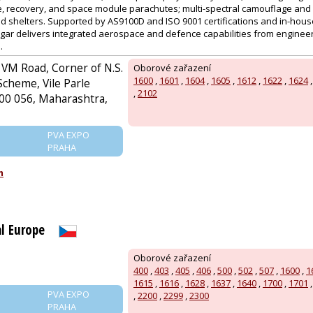
e, recovery, and space module parachutes; multi-spectral camouflage and gh
nd shelters. Supported by AS9100D and ISO 9001 certifications and in-hou
gar delivers integrated aerospace and defence capabilities from engine
.
 VM Road, Corner of N.S.
Oborové zařazení
1600
,
1601
,
1604
,
1605
,
1612
,
1622
,
1624
Scheme, Vile Parle
,
2102
00 056, Maharashtra,
PVA EXPO
PRAHA
m
l Europe
Oborové zařazení
400
,
403
,
405
,
406
,
500
,
502
,
507
,
1600
,
1
1615
,
1616
,
1628
,
1637
,
1640
,
1700
,
1701
PVA EXPO
,
2200
,
2299
,
2300
PRAHA