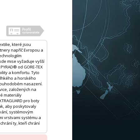
tilie, které jsou
tnery napříč Evropou a
echnologiím
kde mise vyžaduje vyšší
gie PYRAD® od GORE‑TEX
ity a komfortu. Tyto
vlhkého a horského
a dlouhodobém nasazení.
vice, založených na
é materiály
EXTRAGUARD pro boty
ak, aby poskytovaly
ování, systémovým
mi vrstvami systému a
hrání ty, kteří chrání