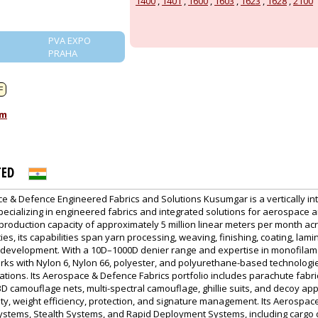
1400
,
1401
,
1600
,
1603
,
1623
,
1628
,
2100
PVA EXPO
PRAHA
:
F
om
TED
 & Defence Engineered Fabrics and Solutions Kusumgar is a vertically inte
specializing in engineered fabrics and integrated solutions for aerospace
 production capacity of approximately 5 million linear meters per month ac
ies, its capabilities span yarn processing, weaving, finishing, coating, lami
development. With a 10D–1000D denier range and expertise in monofilame
ks with Nylon 6, Nylon 66, polyester, and polyurethane-based technologi
rations. Its Aerospace & Defence Fabrics portfolio includes parachute fabric
 camouflage nets, multi-spectral camouflage, ghillie suits, and decoy app
lity, weight efficiency, protection, and signature management. Its Aerospa
stems, Stealth Systems, and Rapid Deployment Systems, including cargo dr