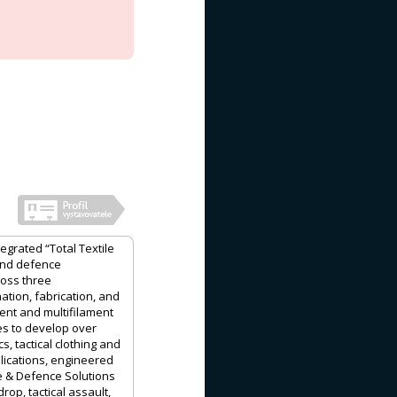
grated “Total Textile
 and defence
ross three
nation, fabrication, and
nt and multifilament
es to develop over
s, tactical clothing and
lications, engineered
ce & Defence Solutions
op, tactical assault,