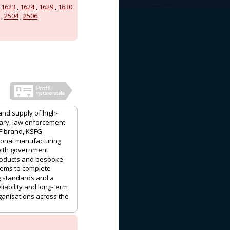
,
1623
,
1624
,
1629
,
1630
,
2504
,
2506
nd supply of high-
tary, law enforcement
F brand, KSFG
ional manufacturing
with government
products and bespoke
stems to complete
g standards and a
iability and long-term
ganisations across the