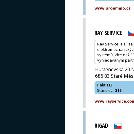
www.proammo.cz
RAY SERVICE
Ray Service, a.s., 
elektromechanických
systémů. Více než 30
vyhledávaným partn
Huštěnovská 202
686 03 Staré Měs
Hala
:
H3
Stánek č.
:
315
www.rayservice.co
RIGAD