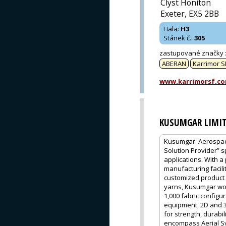
Clyst Honiton
Exeter, EX5 2BB
Hala
:
H3
Stánek č.
:
305
zastupované značky
ABERAN
Karrimor S
www.karrimorsf.c
KUSUMGAR LIMI
Kusumgar: Aerospace
Solution Provider” 
applications. With a
manufacturing facilit
customized product 
yarns, Kusumgar wor
1,000 fabric configu
equipment, 2D and 3D
for strength, durabi
encompass Aerial Sy