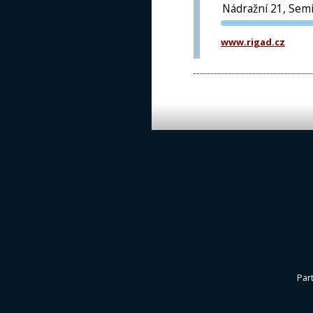
Nádražní 21, Semi
www.rigad.cz
Par