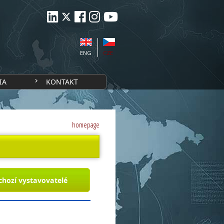
ENG
CZE
IA
KONTAKT
homepage
chozí vystavovatelé