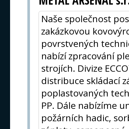
METAL ARSENAL s.r.
Naše společnost pos
zakázkovou kovovýro
povrstvených technic
nabízí zpracování p
strojích. Divize ECC
distribuce skládací 
poplastovaných techn
PP. Dále nabízíme un
požárních hadic, sor