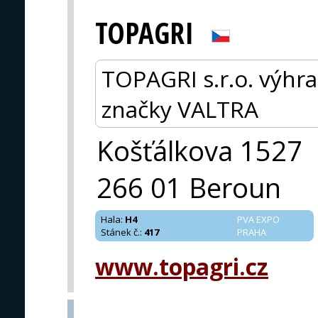
TOPAGRI
TOPAGRI s.r.o. výhra
značky VALTRA
Košťálkova 1527
266 01 Beroun
Hala
:
H4
PVA EXPO
Stánek č.
:
417
PRAHA
www.topagri.cz