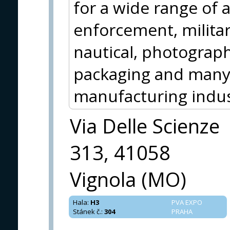
for a wide range of a
enforcement, milita
nautical, photograph
packaging and many 
manufacturing indus
Via Delle Scienze
313, 41058
Vignola (MO)
Hala
:
H3
PVA EXPO
Stánek č.
:
304
PRAHA