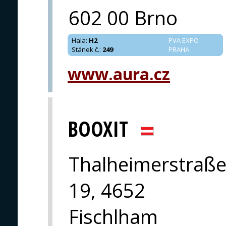
602 00 Brno
Hala
:
H2
PVA EXPO
Stánek č.
:
249
PRAHA
www.aura.cz
BOOXIT
Thalheimerstraß
19, 4652
Fischlham