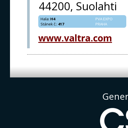
44200, Suolahti
Hala
:
H4
PVA EXPO
Stánek č.
:
417
PRAHA
www.valtra.com
Gener