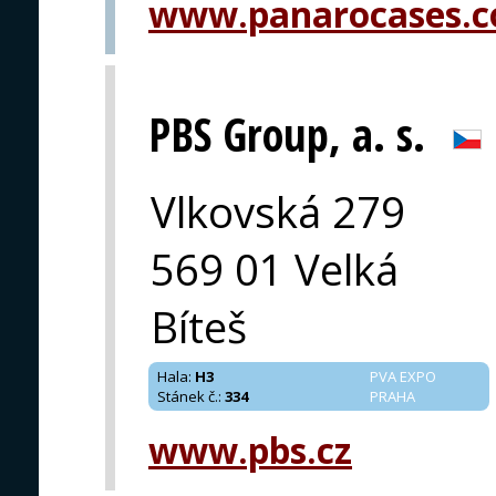
www.panarocases.
PBS Group, a. s.
Vlkovská 279
569 01 Velká
Bíteš
Hala
:
H3
PVA EXPO
Stánek č.
:
334
PRAHA
www.pbs.cz