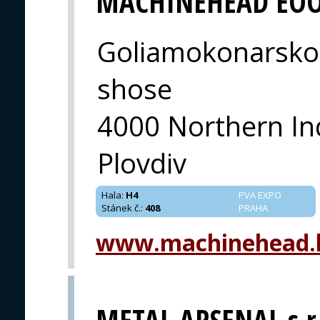
MACHINEHEAD EO
Goliamokonarsko
shose
4000 Northern In
Plovdiv
Hala
:
H4
PVA EXPO
Stánek č.
:
408
PRAHA
www.machinehead.