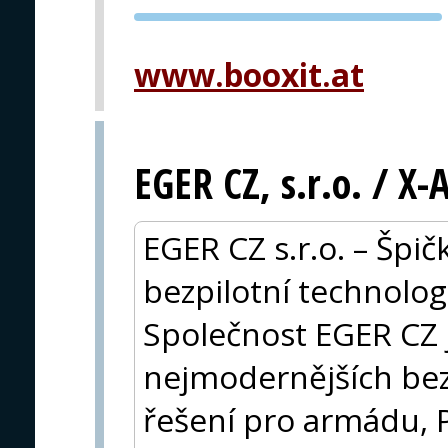
PVA EXPO
PRAHA
www.booxit.at
EGER CZ, s.r.o. / X
EGER CZ s.r.o. – Špič
bezpilotní technolo
Společnost EGER CZ
nejmodernějších be
řešení pro armádu, 