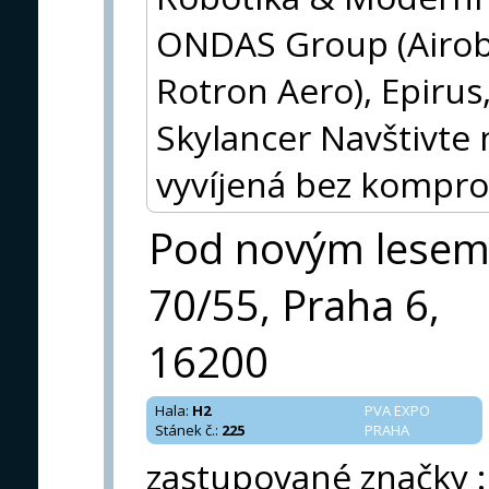
ONDAS Group (Airobo
Rotron Aero), Epirus
Skylancer Navštivte 
vyvíjená bez kompro
Pod novým lese
70/55, Praha 6,
16200
Hala
:
H2
PVA EXPO
Stánek č.
:
225
PRAHA
zastupované značky
: