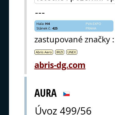
---
Hala
:
H4
PVA EXPO
Stánek č.
:
425
PRAHA
zastupované značky
:
Abris Aero
IRIZI
UNEX
abris-dg.com
AURA
Úvoz 499/56