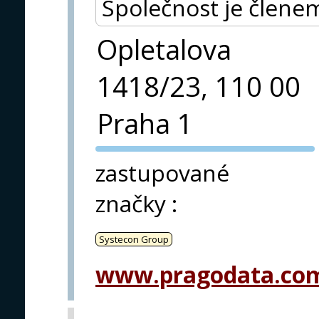
Společnost je člene
Opletalova
1418/23, 110 00
Praha 1
PVA EXPO
zastupované
PRAHA
značky
:
Systecon Group
www.pragodata.co