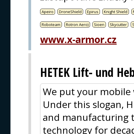
Apeiro
DroneShield
Epirus
Knight Shield
Roboteam
Rotron Aero)
Sioen
Skycutter
www.x-armor.cz
HETEK Lift- und He
We put your mobile 
Under this slogan, 
and manufacturing ta
technology for decad