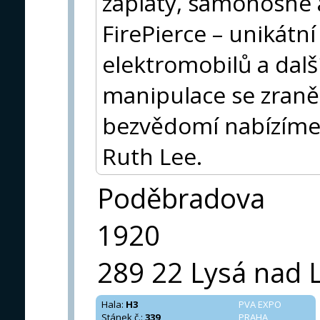
záplaty, samonosné 
FirePierce – unikátn
elektromobilů a dalš
manipulace se zran
bezvědomí nabízíme 
Ruth Lee.
Poděbradova
1920
289 22 Lysá nad
Hala
:
H3
PVA EXPO
Stánek č.
:
339
PRAHA