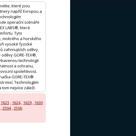
tilie, které jsou
tnery napříč Evropou a
echnologiím
 kde operační scénáře
TEX LABS®, která
mfortu. Tyto
o, mokrého a horského
při vysoké fyzické
ů zahrnujících oděvy,
avé oděvy GORE‑TEX®,
ybavenou technologií
ratnost a ochranu,
ovozní spolehlivost.
e značka GORE‑TEX®
sti misí. Technologiím
 tom nejvíce záleží.
,
1623
,
1624
,
1629
,
1630
,
2504
,
2506