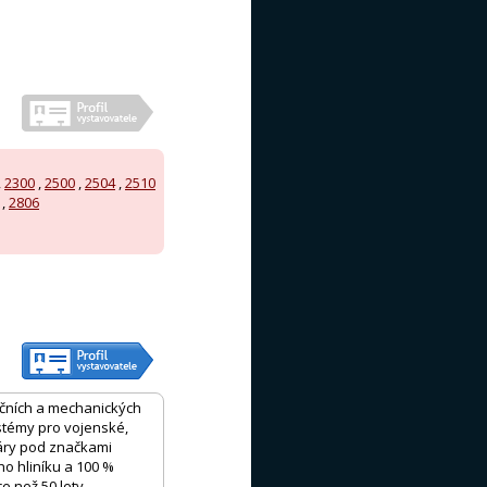
,
2300
,
2500
,
2504
,
2510
,
2806
kčních a mechanických
stémy pro vojenské,
žáry pod značkami
o hliníku a 100 %
e než 50 lety