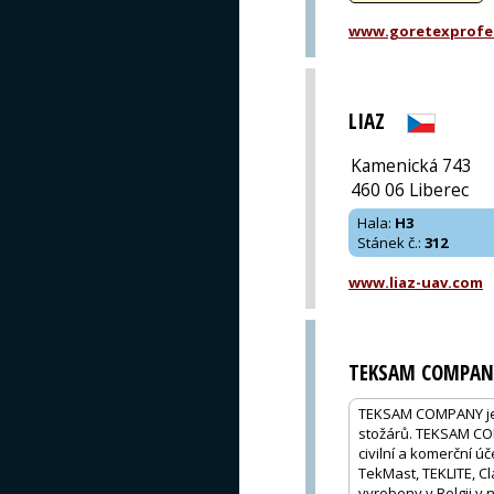
www.goretexprofe
LIAZ
Kamenická 743
460 06 Liberec
Hala
:
H3
Stánek č.
:
312
www.liaz-uav.com
TEKSAM COMPAN
TEKSAM COMPANY je 
stožárů. TEKSAM COM
civilní a komerční ú
TekMast, TEKLITE, C
vyrobeny v Belgii v 