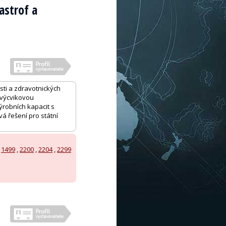
astrof a
sti a zdravotnických
, výcvikovou
ýrobních kapacit s
á řešení pro státní
,
1499
,
2200
,
2204
,
2299