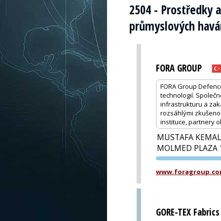
2504 - Prostředky a
průmyslových havár
FORA GROUP
FORA Group Defence 
technologií. Společn
infrastrukturu a za
rozsáhlými zkušenos
instituce, partnery
MUSTAFA KEMAL
MOLMED PLAZA 
www.foragroup.c
GORE-TEX Fabrics