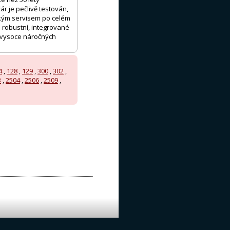
r je pečlivě testován,
ckým servisem po celém
 robustní, integrované
e vysoce náročných
4
,
128
,
129
,
300
,
302
,
3
,
2504
,
2506
,
2509
,