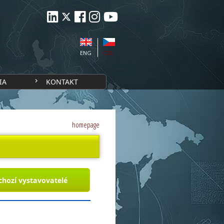
ENG
CZE
IA
KONTAKT
homepage
chozí vystavovatelé