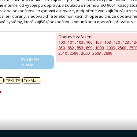
e interně, od vývoje po dopravu, v souladu s normou ISO 9001. Každý stožá
raz na bezpečnost, ergonomii a inovace, podpořené vynikajícím zákazni
posílení obrany, sledovacích a telekomunikačních operací tím, že dodáváme
ové systémy, které zajišťují bezpečnou komunikaci a operační převahu v
Oborové zařazení
100
,
101
,
103
,
106
,
107
,
108
,
120
,
123
,
12
850
,
852
,
853
,
899
,
1000
,
1099
,
2500
,
250
2510
,
2599
,
2600
,
2603
,
2699
PVA EXPO
PRAHA
:
ir
TEKLITE
TekMast
m