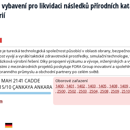
 vybavení pro likvidaci následků přírodních kat
ií
je turecká technologická společnost působící v oblasti obrany, bezpečno
ost vyvíjí a vyrábí taktické zdravotnické prostředky, simulační technologie
kázková výrobní řešení. Díky propojení výzkumu a vývoje, inženýrských a v
tmi z mezinárodních projektů poskytuje FORA Group inovativní a spolehliv
 obranného průmyslu a obchodní partnery po celém světě.
 MAH 2141 CADDE
Oborové zařazení
1400
,
1401
,
1402
,
1403
,
1405
,
1408
,
1409
15/10 ÇANKAYA ANKARA
,
2500
,
2502
,
2503
,
2504
,
2508
,
2509
,
2510
PVA EXPO
om
PRAHA