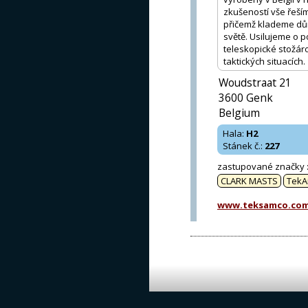
zkušeností vše řeším
přičemž klademe dů
světě. Usilujeme o 
teleskopické stožár
taktických situacích.
Woudstraat 21
3600 Genk
Belgium
Hala
:
H2
Stánek č.
:
227
zastupované značky
CLARK MASTS
TekA
www.teksamco.co