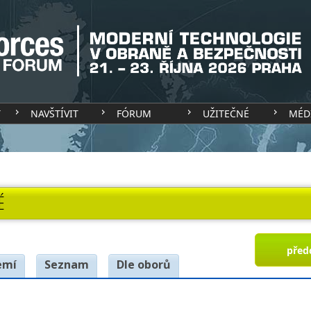
T
NAVŠTÍVIT
FÓRUM
UŽITEČNÉ
MÉD
É
před
emí
Seznam
Dle oborů