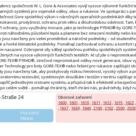
rics společnosti W. L. Gore & Associates vyvíjí vysoce výkonné funkční tex
anných systémů pro vojenské oděvy, obuv a rukavice. Ve spolupráci s par
ečnost Gore spolehlivý výkon v náročných operačních podmínkách díky t
okavost, prodyšnost, ochranu proti větru a dlouhodobou odolnost. Tam,
eň ochrany, jsou využívány inovace, jako je technologie PYRAD® by GORE‑
proti náhodnému působení tepla a plamene bez omezení mobility nebo ko
y jsou navrženy pro velmi proměnlivé a náročné podmínky – od studenéh
né a horké klimatické podmínky. Pomáhají zachovávat ochranu a komfort i 
m nasazení. Ozbrojené síly sdílejí společnou potřebu spolehlivých systém
ložených na vysoce výkonných funkčních textiliích. Ať už jde o nepromok
 GORE‑TEX® PYRAD®, strečové nepromokavé oděvy nové generace, obuv v
Technology pro boty GORE‑TEX® nebo řešení pro rukavice zajišťující ob
ty jsou navrženy tak, aby poskytovaly nízkou hmotnost, vysoký výkon a pr
boratornímu testování, systémovým zkouškám i testům v terénu zajišťuj
apříč jednotlivými vrstvami systému a přispívá tak k efektivitě a bezpečno
 po celém světě – pomáhají chránit ty, kteří chrání nás, právě tehdy, když na
Straße 24
Oborové zařazení
1600
,
1601
,
1610
,
1611
,
1612
,
1615
,
1622
,
1637
,
1639
,
1640
,
2100
,
2102
,
2500
,
2503
PVA EXPO
PRAHA
: