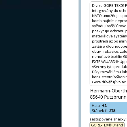
Divize GORE‑TEX® Fab
integrovány do ochr
NATO umožňuje spol
kombinujícím neprom
vyžadují vyšší úrov
poskytuje ochranu 
materiálové systém
prostředí až po mír
zátěži a dlouhodobé
obuv i rukavice, za
nehořlavé textilie
EXTRAGUARD® Upper 
všechny tyto produk
Díky rozsáhlému la
konzistentní výkon n
Gore důvěřují vojáci
Hermann-Oberth-
85640 Putzbrunn
Hala
:
H2
Stánek č.
:
278
zastupované značky
GORE‑TEX® Brand