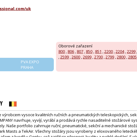
ssional.com/uk
Oborové zařazení
800
,
806
,
807
,
850
,
851
,
2200
,
2204
,
2299
,
2599
,
2600
,
2699
,
2700
,
2799
,
2800
,
2805
PVA EXPO
PRAHA
Y
výrobcem vysoce kvalitních ručních a pneumatických teleskopických, se
PANY navrhuje, vyvíjí, vyrábí a prodává rychle nasaditelné stožárové sy
čely. Naše portfolio zahrnuje ruční, pneumatické, sekční a mechanické sto
lark Masts a TekAir. Všechny stožáry jsou vyrobeny z eloxovaného leteckéh
našem závodě v Genku, což zajišťuje přesnost, kvalitu a rychlé dodání. S víc