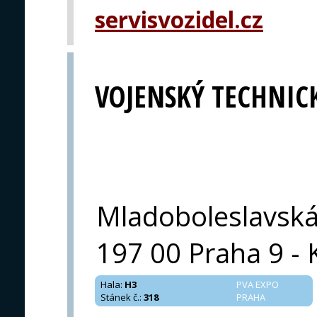
servisvozidel.cz
VOJENSKÝ TECHNIC
Mladoboleslavsk
197 00 Praha 9 - 
Hala
:
H3
PVA EXPO
Stánek č.
:
318
PRAHA