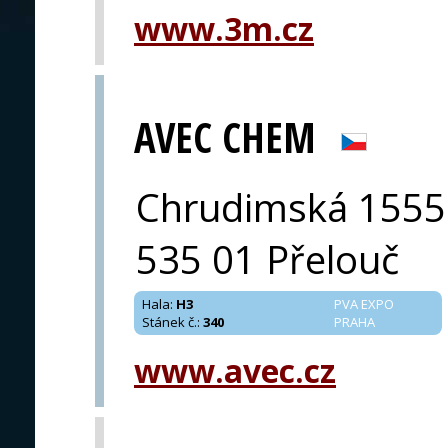
www.3m.cz
PRAHA
AVEC CHEM
Chrudimská 1555
535 01 Přelouč
Hala
:
H3
PVA EXPO
Stánek č.
:
340
PRAHA
www.avec.cz