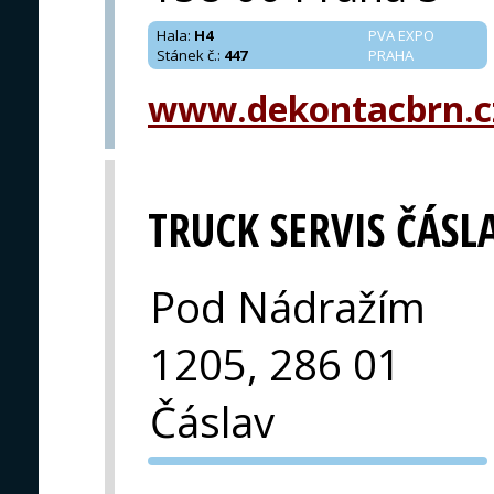
Hala
:
H4
PVA EXPO
Stánek č.
:
447
PRAHA
www.dekontacbrn.c
TRUCK SERVIS ČÁSL
Pod Nádražím
1205, 286 01
Čáslav
PVA EXPO
PRAHA