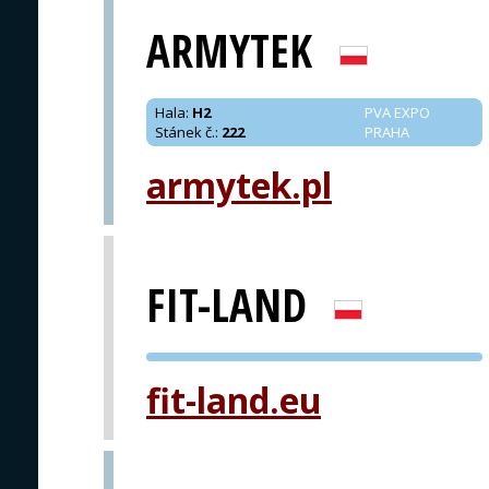
ARMYTEK
Hala
:
H2
PVA EXPO
Stánek č.
:
222
PRAHA
armytek.pl
FIT-LAND
PVA EXPO
fit-land.eu
PRAHA