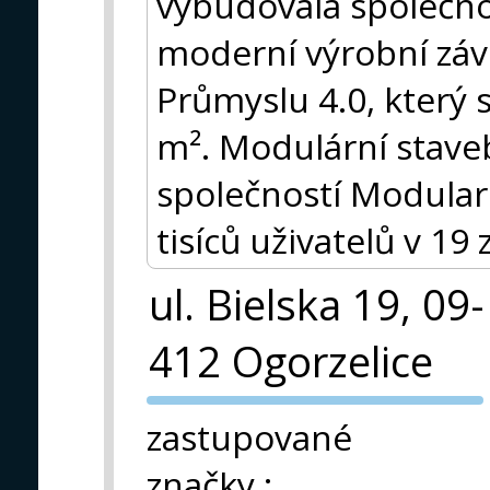
vybudovala společn
moderní výrobní záv
Průmyslu 4.0, který 
m². Modulární stave
společností Modular 
tisíců uživatelů v 19
ul. Bielska 19, 09-
412 Ogorzelice
PVA EXPO
zastupované
PRAHA
značky
: