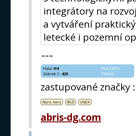
integrátory na rozv
a vytváření praktick
letecké i pozemní op
---
Hala
:
H4
PVA EXPO
Stánek č.
:
425
PRAHA
zastupované značky
:
Abris Aero
IRIZI
UNEX
abris-dg.com