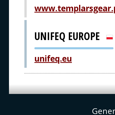
www.templarsgear.
UNIFEQ EUROPE
PVA EXPO
unifeq.eu
PRAHA
Gener