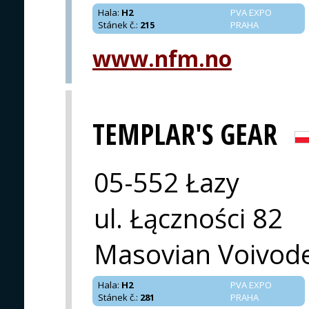
Hala
:
H2
PVA EXPO
Stánek č.
:
215
PRAHA
www.nfm.no
TEMPLAR'S GEAR
05-552 Łazy
ul. Łączności 82
Masovian Voivod
Hala
:
H2
PVA EXPO
Stánek č.
:
281
PRAHA