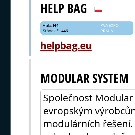
HELP BAG
Hala
:
H4
PVA EXPO
Stánek č.
:
446
PRAHA
helpbag.eu
MODULAR SYSTEM
Společnost Modular 
evropským výrobcům
modulárních řešení.