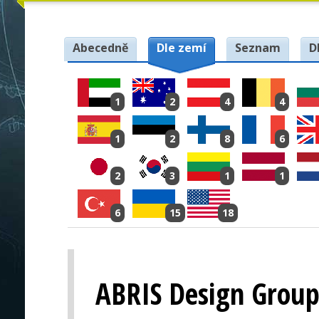
Abecedně
Dle zemí
Seznam
D
1
2
4
4
1
2
8
6
2
3
1
1
6
15
18
ABRIS Design Grou